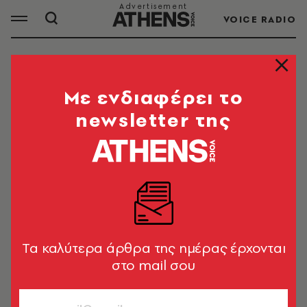
VOICE RADIO
ΑΦΓΑΝΙΣΤΑΝ
Mε ενδιαφέρει το
newsletter της
ΟΛΑ ΤΑ ΑΡΘΡΑ ΤΟΥ TAG
ΑΦΓΑΝΙΣΤΑΝ
ΚΟΣΜΟΣ
Αφγανιστάν: «Όχι» από Ταλιμπάν
προς Τραμπ για την επιστροφή της
Tα καλύτερα άρθρα της ημέρας έρχονται
αεροπορικής βάσης Μπαγκράμ
στο mail σου
Newsroom