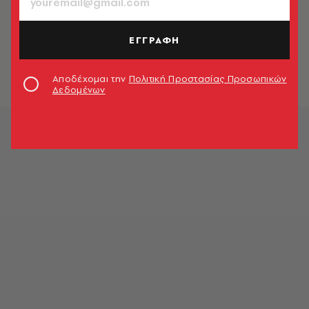
«Οι Ταλιμπάν μας άρπαξαν τα
πάντα»: Οι μαθήτριες παραμένουν
ΕΓΓΡΑΦΗ
αποκλεισμένες από την εκπαίδευση
στο Αφγανιστάν
Newsroom
Αποδέχομαι την
Πολιτική Προστασίας Προσωπικών
Δεδομένων