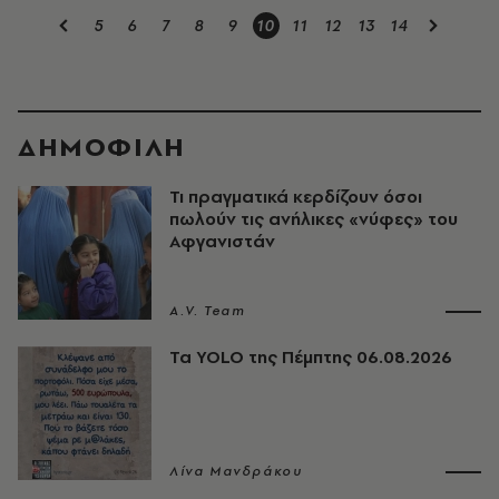
5
6
7
8
9
10
11
12
13
14
ΔΗΜΟΦΙΛΗ
Τι πραγματικά κερδίζουν όσοι
πωλούν τις ανήλικες «νύφες» του
Αφγανιστάν
A.V. Team
Τα YOLO της Πέμπτης 06.08.2026
Λίνα Μανδράκου