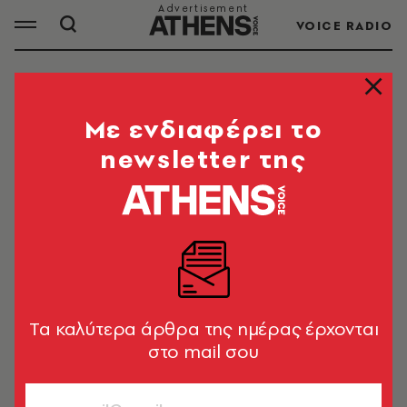
VOICE RADIO
ΑΦΓΑΝΙΣΤΑΝ
Mε ενδιαφέρει το
newsletter της
ΟΛΑ ΤΑ ΑΡΘΡΑ ΤΟΥ TAG
ΑΦΓΑΝΙΣΤΑΝ
ΚΟΣΜΟΣ
Για τους ταλιμπάν, η απαγόρευση
στις Αφγανές να εργάζονται στον
Tα καλύτερα άρθρα της ημέρας έρχονται
ΟΗΕ είναι «εσωτερικό θέμα»
στο mail σου
Newsroom
ΚΟΣΜΟΣ