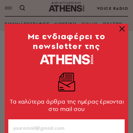
VOICE RADIO
ΚΙΝΗΜΑΤΟΓΡΑΦΟΣ
ΜΟΥΣΙΚΗ
ΒΙΒΛΙΟ
ΘΕΑΤΡΟ - Ο
Mε ενδιαφέρει το
newsletter της
ΒΙΒΛΙΟ
33 βιβλία παιδικής και εφηβικής
λογοτεχνίας για τις γιορτές
Ξεφυλλίζουμε νέα βιβλία και προτείνουμε ιδέες και
τίτλους για τους μικρούς φίλους του βιβλίου
Tα καλύτερα άρθρα της ημέρας έρχονται
Στέφανος Τσιτσόπουλος
940
στο mail σου
ΤΕΥΧΟΣ
17.12.2024, 16:28
13’ ΔΙΑΒΑΣΜΑ