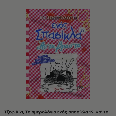
Τζεφ Κίνι, Το ημερολόγιο ενός σπασίκλα 19: Ασ’ τα