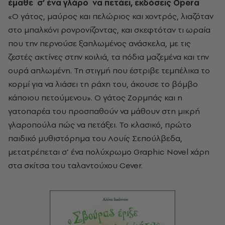
έμαθε
σ’ ένα γλάρο
να πετάει, εκδόσεις Opera
«Ο γάτος, μαύρος και πελώριος και χοντρός, λιαζόταν
στο μπαλκόνι ρονρονίζοντας, και σκεφτόταν τι ωραία
που την περνούσε ξαπλωμένος ανάσκελα, με τις
ζεστές ακτίνες στην κοιλιά, τα πόδια μαζεμένα και την
ουρά απλωμένη. Τη στιγμή που έστριβε τεμπέλικα το
κορμί για να λιάσει τη ράχη του, άκουσε το βόμβο
κάποιου πετούμενου». Ο γάτος Ζορμπάς και η
γατοπαρέα του προσπαθούν να μάθουν στη μικρή
γλαροπούλα πώς να πετάξει. Το κλασικό, πρώτο
παιδικό μυθιστόρημα του Λουίς Σεπούλβεδα,
μετατρέπεται σ’ ένα πολύχρωμο Graphic Novel χάρη
στα σκίτσα του ταλαντούχου Cever.