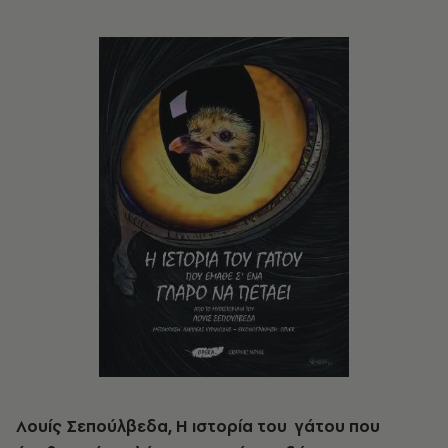
Λουίς Σεπούλβεδα, Η ιστορία του
γάτου που