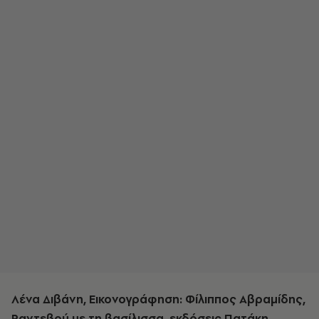
Λένα Διβάνη, Εικονογράφηση: Φίλιππος Αβραμίδης,
Ραντεβού με τη βασίλισσα, εκδόσεις Πατάκη