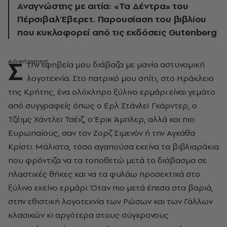
Αναγνώστης με αιτία: «Τα Δέντρα» του
Πέρσιβαλ Έβερετ. Παρουσίαση του βιβλίου
που κυκλοφορεί από τις εκδόσεις Gutenberg
Σ
την εφηβεία μου διάβαζα με μανία αστυνομική
λογοτεχνία. Στο πατρικό μου σπίτι, στο Ηράκλειο
της Κρήτης, ένα ολόκληρο ξύλινο ερμάρι είναι γεμάτο
από συγγραφείς όπως ο Ερλ Στάνλεϊ Γκάρντερ, ο
Τζέιμς Χάντλεϊ Τσέιζ, ο Έρικ Άμπλερ, αλλά και πιο
Ευρωπαίους, σαν τον Ζορζ Σιμενόν ή την Αγκάθα
Κρίστι. Μάλιστα, τόσο αγαπούσα εκείνα τα βιβλιαράκια
που φρόντιζα να τα τοποθετώ μετά το διάβασμα σε
πλαστικές θήκες και να τα φυλάω προσεκτικά στο
ξύλινο εκείνο ερμάρι. Όταν πιο μετά έπεσα στα βαριά,
στην εθιστική λογοτεχνία των Ρώσων και των Γάλλων
κλασικών κι αργότερα στους σύγχρονους