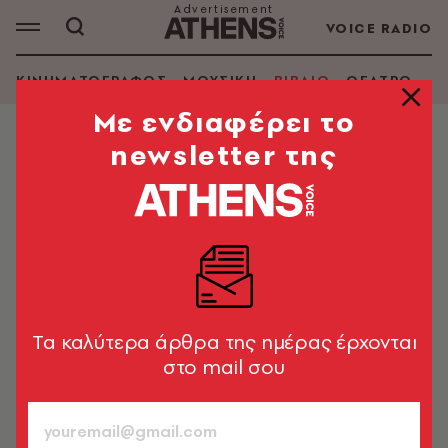
VOICE RADIO
ΚΙΝΗΜΑΤΟΓΡΑΦΟΣ
ΜΟΥΣΙΚΗ
ΒΙΒΛΙΟ
ΘΕΑΤΡΟ - Ο
Mε ενδιαφέρει το
newsletter της
ΒΙΒΛΙΟ
«Δέντρα», Πέρσιβαλ Έβερετ: Φόνοι
στην καρδιά του αμερικάνικου
νότου
Βρισκόμαστε επί προεδρίας Τραμπ. Ο συγγραφέας
καταφέρνει να φανερώσει το πόσο γυμνός είναι ο
Tα καλύτερα άρθρα της ημέρας έρχονται
βασιλιάς.
στο mail σου
Άρης Σφακιανάκης
930
ΤΕΥΧΟΣ