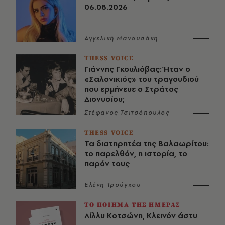
06.08.2026
Αγγελική Μανουσάκη
THESS VOICE
Γιάννης Γκουλιόβας: Ήταν ο
«Σαλονικιός» του τραγουδιού
που ερμήνευε ο Στράτος
Διονυσίου;
Στέφανος Τσιτσόπουλος
THESS VOICE
Τα διατηρητέα της Βαλαωρίτου:
το παρελθόν, η ιστορία, το
παρόν τους
Ελένη Τρούγκου
ΤΟ ΠΟΙΗΜΑ ΤΗΣ ΗΜΕΡΑΣ
Λίλλυ Κοτσώνη, Κλεινόν άστυ