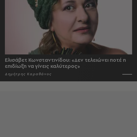
Ελισάβετ Κωνσταντινίδου: «Δεν τελειώνει ποτέ η
επιδίωξη να γίνεις καλύτερος»
Δημήτρης Καραθάνος