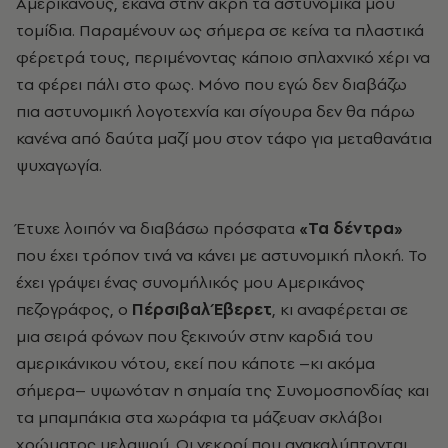
Αμερικάνους, έκανα στην άκρη τα αστυνομικά μου
τομίδια. Παραμένουν ως σήμερα σε κείνα τα πλαστικά
φέρετρά τους, περιμένοντας κάποιο σπλαχνικό χέρι να
τα φέρει πάλι στο φως. Μόνο που εγώ δεν διαβάζω
πια αστυνομική λογοτεχνία και σίγουρα δεν θα πάρω
κανένα από δαύτα μαζί μου στον τάφο για μεταθανάτια
ψυχαγωγία.
Έτυχε λοιπόν να διαβάσω πρόσφατα
«Τα δέντρα»
που έχει τρόπον τινά να κάνει με αστυνομική πλοκή. Το
έχει γράψει ένας συνομήλικός μου Αμερικάνος
πεζογράφος, ο
Πέρσιβαλ Έβερετ
, κι αναφέρεται σε
μια σειρά φόνων που ξεκινούν στην καρδιά του
αμερικάνικου νότου, εκεί που κάποτε –κι ακόμα
σήμερα– υψωνόταν η σημαία της Συνομοσπονδίας και
τα μπαμπάκια στα χωράφια τα μάζευαν σκλάβοι
χρώματος μελαψού. Οι νεκροί που ανακαλύπτονται