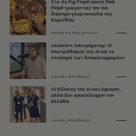
Στο 4ο Pig Floyd ακούς Pink
Floyd τρώγοντας την πιο
διάσημη γουρνοπούλα της
Κορινθίας
Νατάσσα Καρυστινού
Λέοπολντ Άσενμπρενερ: Ο
Νοστράδαμος της AI και το
στοίχημα των δισεκατομμυρίων
Λουκάς Βελιδάκης
Οι Έλληνες της ΑΙ που έφυγαν,
αλλά δεν εγκατέλειψαν την
Ελλάδα
Λουκάς Βελιδάκης