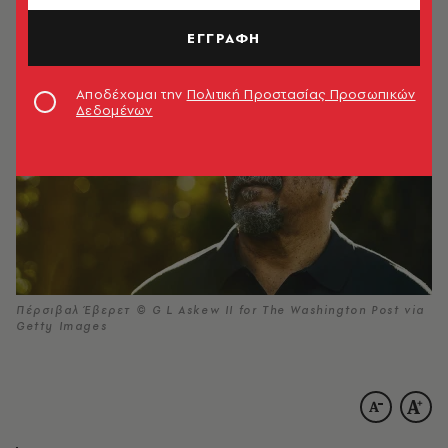
02.10.2024, 15:03
1’ ΔΙΑΒΑΣΜΑ
ΕΓΓΡΑΦΗ
Αποδέχομαι την
Πολιτική Προστασίας Προσωπικών
Δεδομένων
Πέρσιβαλ Έβερετ © G L Askew II for The Washington Post via
Getty Images