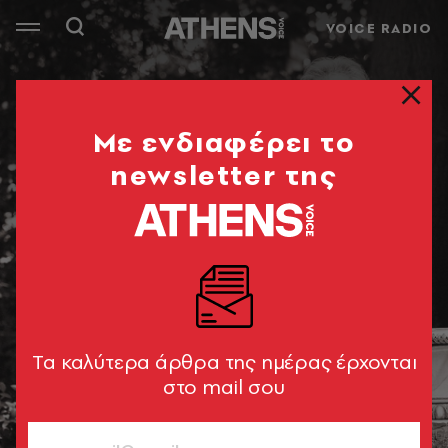
VOICE RADIO
Mε ενδιαφέρει το
newsletter της
Tα καλύτερα άρθρα της ημέρας έρχονται
στο mail σου