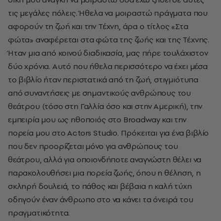
τις μεγάλες πόλεις. Ήθελα να μοιραστώ πράγματα που
αφορούν τη ζωή και την Τέχνη, άρα ο τίτλος «Στα
φώτα» αναφέρεται στα φώτα της ζωής και της Τέχνης.
Ήταν μια από κοινού διαδικασία, μας πήρε τουλάχιστον
δύο χρόνια. Αυτό που ήθελα περισσότερο να έχει μέσα
το βιβλίο ήταν περιστατικά από τη ζωή, στιγμιότυπα
από συναντήσεις με σημαντικούς ανθρώπους του
θεάτρου (τόσο στη Γαλλία όσο και στην Αμερική), την
εμπειρία μου ως ηθοποιός στο
Broadway
και την
πορεία μου στο
Actors
Studio
. Πρόκειται για ένα βιβλίο
που δεν προορίζεται μόνο για ανθρώπους του
θεάτρου, αλλά για οποιονδήποτε αναγνώστη θέλει να
παρακολουθήσει μια πορεία ζωής, όπου η θέληση, η
σκληρή δουλειά, το πάθος και βέβαια η καλή τύχη
οδηγούν έναν άνθρωπο στο να κάνει τα όνειρά του
πραγματικότητα.