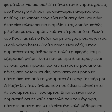
φορά εδώ, για μια διάλεξη πάνω στον κινηματογράφο,
στο Κολλέγιο Αθηνών, με αναγνώρισε ανάμεσα στο
πλήθος. Για κάποιο λόγο είχα καθυστερήσει και πήγα
όταν είχε τελειώσει πια η ομιλία. Έτσι, λοιπόν, καθώς
μιλούσα με έναν πρώην καθηγητή μου από τη Σχολή
του Κουν, με είδε ο Καζάν και με αναγνώρισε, λέγοντας:
«
Look
who
’
s
here
!» (Κοίτα ποιος είναι εδώ). Ήταν
συμπαθέστατος άνθρωπος, πολύ τρυφερός και με
εξαιρετική μνήμη. Αυτό που με τιμά ιδιαιτέρως είναι
ότι στις τρεις πρώτες τελικές εξετάσεις μου από τις
πέντε, στο
Actors
Studio
, ήταν στην επιτροπή και
πάντα άκουγα από τη γραμματέα ότι ψήφιζε υπέρ μου.
Ο Καζάν δεν ήταν άνθρωπος που έβλεπε εθνικότητα.
Αν του άρεσε κάτι, του άρεσε. Επίσης, είναι πολύ
σημαντικό ότι σε κάθε επιστολή που του έγραφα,
πάντοτε απαντούσε. Αυτό είναι ένα καλό μάθημα και