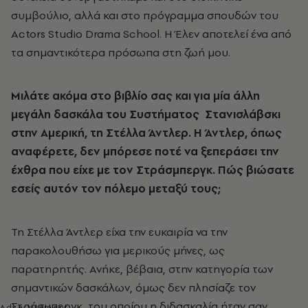
συμβούλιο, αλλά και στο πρόγραμμα σπουδών του
Actors
Studio
Drama
School
. Η Έλεν αποτελεί ένα από
τα σημαντικότερα πρόσωπα στη ζωή μου.
Μιλάτε ακόμα στο βιβλίο σας και για μία άλλη
μεγάλη δασκάλα του Συστήματος Στανισλάβσκι
στην Αμερική, τη Στέλλα Άντλερ. Η Άντλερ, όπως
αναφέρετε, δεν μπόρεσε ποτέ να ξεπεράσει την
έχθρα που είχε με τον Στράσμπεργκ. Πώς βιώσατε
εσείς αυτόν τον πόλεμο μεταξύ τους;
Τη Στέλλα Άντλερ είχα την ευκαιρία να την
παρακολουθήσω για μερικούς μήνες, ως
παρατηρητής. Ανήκε, βέβαια, στην κατηγορία των
σημαντικών δασκάλων, όμως δεν πλησίαζε τον
Στράσμπεργκ, του οποίου η διδασκαλία ήταν σαν