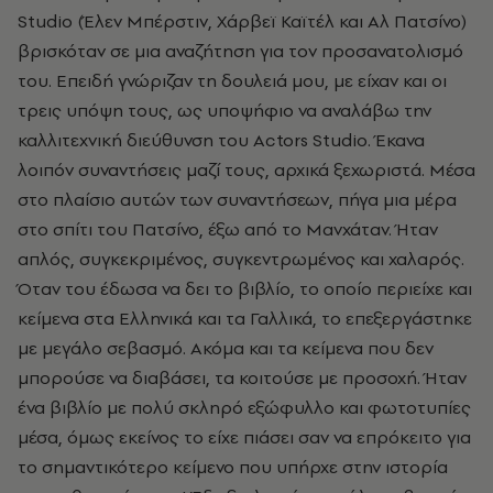
Studio
(Έλεν Μπέρστιν, Χάρβεϊ Καϊτέλ και Αλ Πατσίνο)
βρισκόταν σε μια αναζήτηση για τον προσανατολισμό
του. Επειδή γνώριζαν τη δουλειά μου, με είχαν και οι
τρεις υπόψη τους, ως υποψήφιο να αναλάβω την
καλλιτεχνική διεύθυνση του
Actors
Studio
. Έκανα
λοιπόν συναντήσεις μαζί τους, αρχικά ξεχωριστά. Μέσα
στο πλαίσιο αυτών των συναντήσεων, πήγα μια μέρα
στο σπίτι του Πατσίνο, έξω από το Μανχάταν. Ήταν
απλός, συγκεκριμένος, συγκεντρωμένος και χαλαρός.
Όταν του έδωσα να δει το βιβλίο, το οποίο περιείχε και
κείμενα στα Ελληνικά και τα Γαλλικά, το επεξεργάστηκε
με μεγάλο σεβασμό. Ακόμα και τα κείμενα που δεν
μπορούσε να διαβάσει, τα κοιτούσε με προσοχή. Ήταν
ένα βιβλίο με πολύ σκληρό εξώφυλλο και φωτοτυπίες
μέσα, όμως εκείνος το είχε πιάσει σαν να επρόκειτο για
το σημαντικότερο κείμενο που υπήρχε στην ιστορία