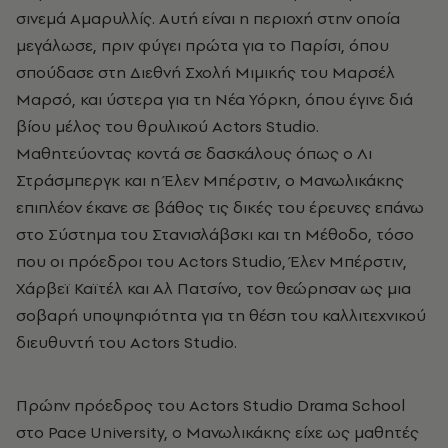
σινεμά Αμαρυλλίς. Αυτή είναι η περιοχή στην οποία
μεγάλωσε, πριν φύγει πρώτα για το Παρίσι, όπου
σπούδασε στη Διεθνή Σχολή Μιμικής του Μαρσέλ
Μαρσό, και ύστερα για τη Νέα Υόρκη, όπου έγινε διά
βίου μέλος του θρυλικού
Actors
Studio
.
Μαθητεύοντας κοντά σε δασκάλους όπως ο Λι
Στράσμπεργκ και η Έλεν Μπέρστιν, ο Μανωλικάκης
επιπλέον έκανε σε βάθος τις δικές του έρευνες επάνω
στο Σύστημα του Στανισλάβσκι και τη Μέθοδο, τόσο
που οι πρόεδροι του
Actors
Studio
, Έλεν Μπέρστιν,
Χάρβεϊ Καϊτέλ και Αλ Πατσίνο, τον θεώρησαν ως μια
σοβαρή υποψηφιότητα για τη θέση του καλλιτεχνικού
διευθυντή του
Actors
Studio
.
Πρώην πρόεδρος του
Actors
Studio
Drama
School
στο
Pace
University
, ο Μανωλικάκης είχε ως μαθητές