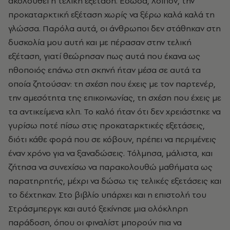
ακολουθεί η τελική εξέταση. Έδωσα, λοιπόν, την
προκαταρκτική εξέταση χωρίς να ξέρω καλά καλά τη
γλώσσα. Παρόλα αυτά, οι άνθρωποι δεν στάθηκαν στη
δυσκολία μου αυτή και με πέρασαν στην τελική
εξέταση, γιατί θεώρησαν πως αυτά που έκανα ως
ηθοποιός επάνω στη σκηνή ήταν μέσα σε αυτά τα
οποία ζητούσαν: τη σχέση που έχεις με τον παρτενέρ,
την αμεσότητα της επικοινωνίας, τη σχέση που έχεις με
τα αντικείμενα κλπ. Το καλό ήταν ότι δεν χρειάστηκε να
γυρίσω ποτέ πίσω στις προκαταρκτικές εξετάσεις,
διότι κάθε φορά που σε κόβουν, πρέπει να περιμένεις
έναν χρόνο για να ξαναδώσεις. Τόλμησα, μάλιστα, και
ζήτησα να συνεχίσω να παρακολουθώ μαθήματα ως
παρατηρητής, μέχρι να δώσω τις τελικές εξετάσεις και
το δέχτηκαν. Στο βιβλίο υπάρχει και η επιστολή του
Στράσμπεργκ και αυτό ξεκίνησε μια ολόκληρη
παράδοση, όπου οι φιναλίστ μπορούν πια να