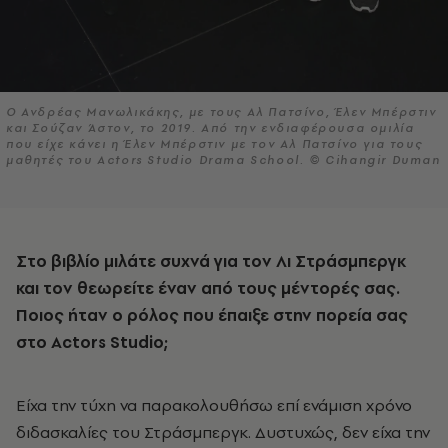
Ο Ανδρέας Μανωλικάκης, με τους Αλ Πατσίνο, Έλεν Μπέρστιν
και Σούζαν Άστον, το 2019. Από την ενδιαφέρουσα ομιλία
που είχε κάνει η Έλεν Μπέρστιν με τον Αλ Πατσίνο για τους
μαθητές του Actors Studio Drama School. © Cihangir Duman
Στο βιβλίο μιλάτε συχνά για τον Λι Στράσμπεργκ
και τον θεωρείτε έναν από τους μέντορές σας.
Ποιος ήταν ο ρόλος που έπαιξε στην πορεία σας
στο
Actors
Studio
;
Είχα την τύχη να παρακολουθήσω επί ενάμιση χρόνο
διδασκαλίες του Στράσμπεργκ. Δυστυχώς, δεν είχα την