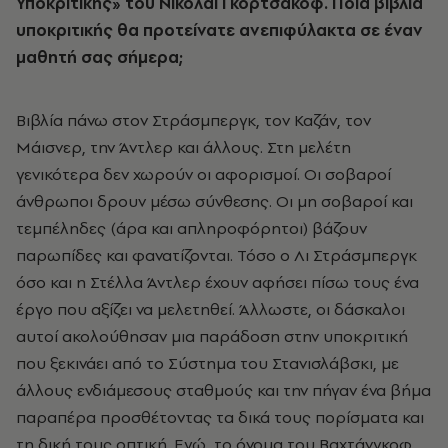
Υποκριτικής» του Νικολάι Γκόρτσακοφ. Ποια βιβλία
υποκριτικής θα προτείνατε ανεπιφύλακτα σε έναν
μαθητή σας σήμερα;
Βιβλία πάνω στον Στράσμπεργκ, τον Καζάν, τον
Μάισνερ, την Άντλερ και άλλους. Στη μελέτη
γενικότερα δεν χωρούν οι αφορισμοί. Οι σοβαροί
άνθρωποι δρουν μέσω σύνθεσης. Οι μη σοβαροί και
τεμπέληδες (άρα και απληροφόρητοι) βάζουν
παρωπίδες και φανατίζονται. Τόσο ο Λι Στράσμπεργκ
όσο και η Στέλλα Άντλερ έχουν αφήσει πίσω τους ένα
έργο που αξίζει να μελετηθεί. Άλλωστε, οι δάσκαλοι
αυτοί ακολούθησαν μια παράδοση στην υποκριτική
που ξεκινάει από το Σύστημα του Στανισλάβσκι, με
άλλους ενδιάμεσους σταθμούς και την πήγαν ένα βήμα
παραπέρα προσθέτοντας τα δικά τους πορίσματα και
τη δική τους οπτική. Εγώ, το όνομα του Βαχτάνγκοφ