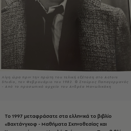
Λίγη ώρα πριν την πρώτη του τελική εξέταση στο Actors
Studio, τον Φεβρουάριο του 1982. © Σταύρος Παπαγερµανός
- Από το προσωπικό αρχείο του Ανδρέα Μανωλικάκη
Το 1997 μεταφράσατε στα ελληνικά το βιβλίο
«Βαχτάνγκοφ - Μαθήματα Σκηνοθεσίας και