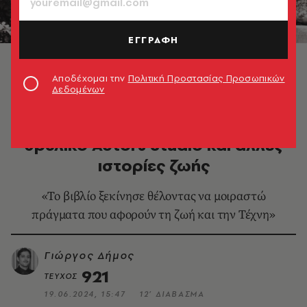
ΕΓΓΡΑΦΗ
© Τάσος Ανέστης
Αποδέχομαι την
Πολιτική Προστασίας Προσωπικών
Δεδομένων
ΒΙΒΛΙΟ
Ανδρέας Μανωλικάκης: Στο
θρυλικό Actors Studio και άλλες
ιστορίες ζωής
«Το βιβλίο ξεκίνησε θέλοντας να μοιραστώ
πράγματα που αφορούν τη ζωή και την Τέχνη»
Γιώργος Δήμος
921
ΤΕΥΧΟΣ
19.06.2024, 15:47
12’ ΔΙΑΒΑΣΜΑ