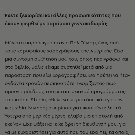
Έχετε ξεχωρίσει και άλλες προσωπικότητες που
έχουν φερθεί με παρόμοια γενναιοδωρία;
Μέγιστο παράδειγμα ήταν ο Πολ Τέιλορ, ένας από
τους κορυφαίους χορογράφους της Αμερικής. Είχα
μια σύντομη συζήτηση μαζί του, όπως περιγράφω και
στο βιβλίο, μόλις είχαμε συστηθεί μετά από μια
παράσταση που είχε χορογραφήσει. Θα πρέπει να ήταν
ογδόντα χρονών περίπου τότε. Γνωρίζοντας πως
ήμουν πρόεδρος του μεταπτυχιακού προγράμματος
του
Actors
Studio
, ήθελε να με ρωτήσει κάτι για την
κωμωδία. Μιλήσαμε περίπου για εικοσιπέντε λεπτά.
Ύστερα από μερικές μέρες, έλαβα μια επιστολή από
εκείνον. Είχε ψάξει και είχε βρει τη διεύθυνσή μου, για
να με ευχαριστήσει για αυτά που του είχα πει, τα οποία,