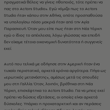
πραγματικά θέλεις να γίνεις ηθοποιός, τότε πρέπει να
πας στο
Actors
Studio
». Εγώ νόμιζα πως το
Actors
Studio
ήταν κάπου στην Αθήνα, οπότε προσπαθούσα
να υπολογίσω πόσο μακριά ήταν από την Αγία
Παρασκευή. Όταν μου είπε πως ήταν στη Νέα Υόρκη
εγώ ο ίδιος το απέκλεισα, λόγω γλώσσας και επειδή
δεν είχαμε τέτοια οικονομική δυνατότητα ή συγγενείς
εκεί.
Αυτό που τελικά με οδήγησε στην Αμερική ήταν ένα
τυχαίο περιστατικό, αρκετά χρόνια αργότερα. Πήγα ως
«ερωτικός μετανάστης», αμέσως μετά τις σπουδές
μου στη Γαλλία. Όταν, λοιπόν, βρέθηκα στη Νέα
Υόρκη, επισκέφτηκα το
Actors
Studio
. Για να μπεις εκεί
πρέπει να δώσεις εξετάσεις, οι οποίες είναι αρκετά
δύσκολες. Υπάρχει η προκαταρκτική και αν περάσεις