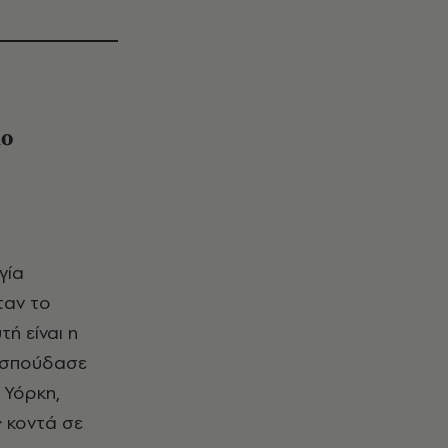
io
γία
ταν το
ή είναι η
υ σπούδασε
 Υόρκη,
 κοντά σε