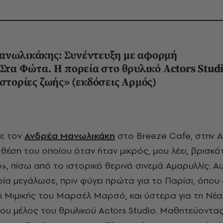
ανωλικάκης: Συνέντευξη με αφορμή
«Στα Φώτα. Η πορεία στο θρυλικό Actors Stud
ιστορίες ζωής» (εκδόσεις Αρμός)
με τον
Ανδρέα Μανωλικάκη
στο
Breeze
Cafe
, στην Α
θέση του οποίου όταν ήταν μικρός, μου λέει, βρισκό
», πίσω από το ιστορικό θερινό σινεμά Αμαρυλλίς. Αυτ
οία μεγάλωσε, πριν φύγει πρώτα για το Παρίσι, όπο
ή Μιμικής του Μαρσέλ Μαρσό, και ύστερα για τη Νέα
βίου μέλος του θρυλικού
Actors
Studio
. Μαθητεύοντας