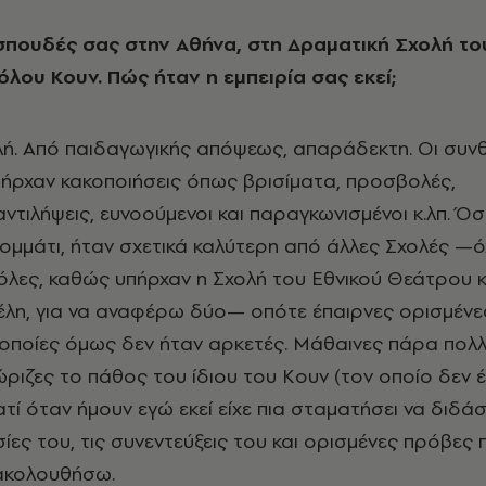
λου Κουν. Πώς ήταν η εμπειρία σας εκεί;
αλή. Από παιδαγωγικής απόψεως, απαράδεκτη. Οι συν
Υπήρχαν κακοποιήσεις όπως βρισίματα, προσβολές,
ντιλήψεις, ευνοούμενοι και παραγκωνισμένοι κ.λπ. 
κομμάτι, ήταν σχετικά καλύτερη από άλλες Σχολές —όχ
όλες, καθώς υπήρχαν η Σχολή του Εθνικού Θεάτρου κ
έλη, για να αναφέρω δύο— οπότε έπαιρνες ορισμένε
οποίες όμως δεν ήταν αρκετές. Μάθαινες πάρα πολ
ώριζες το πάθος του ίδιου του Κουν (τον οποίο δεν 
τί όταν ήμουν εγώ εκεί είχε πια σταματήσει να διδάσ
ίες του, τις συνεντεύξεις του και ορισμένες πρόβες 
ρακολουθήσω.