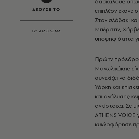
δασκάλους όπως 
ΑΚΟΥΣΕ ΤΟ
επιπλέον έκανε 
Στανισλάβσκι κα
Μπέρστιν, Χάρβε
12’ ΔΙΑΒΑΣΜΑ
υποψηφιότητα γι
Πρώην πρόεδρο
Μανωλικάκης εί
συνεχίζει να διδ
Υόρκη και επισκε
και ανάλυσης κε
αντίστοιχα. Σε μ
ATHENS
VOICE
κυκλοφόρησε π