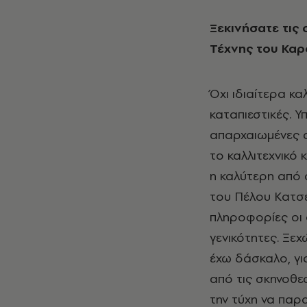
Ξεκινήσατε τις σπουδές σας στην Αθήνα, στη Δραματική Σχολή του Θεάτρου
Τέχνης του Καρό
Όχι ιδιαίτερα κ
καταπιεστικές. 
απαρχαιωμένες α
το καλλιτεχνικό 
η καλύτερη από 
του Πέλου Κατσ
πληροφορίες οι 
γενικότητες. Ξεχ
έχω δάσκαλο, για
από τις σκηνοθεσ
την τύχη να πα