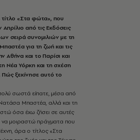
ε τίτλο «Στα φώτα», που
Απρίλιο από τις Εκδόσεις
έων σειρά συνομιλιών με τη
παστέα για τη ζωή και τις
ν Αθήνα και το Παρίσι και
τη Νέα Υόρκη και τη σχέση
. Πώς ξεκίνησε αυτό το
 πολύ σωστά είπατε, μέσα από
 Νατάσα Μπαστέα, αλλά και τη
αστώ όσα έχω ζήσει σε αυτές
λα να μοιραστώ πράγματα που
έχνη, άρα ο τίτλος «Στα