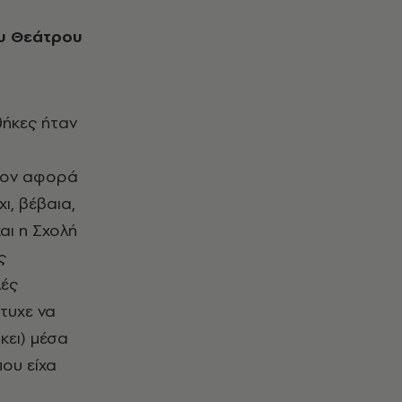
θήκες ήταν
Όσον αφορά
ι, βέβαια,
αι η Σχολή
ς
λές
έτυχε να
κει) μέσα
που είχα