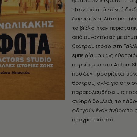
φώτα» αναφέρεται στα φώ
Ήταν μια από κοινού διαδ
δύο χρόνια. Αυτό που ήθ
το βιβλίο ήταν περιστατι
από συναντήσεις με σημ
θεάτρου (τόσο στη Γαλλία
εμπειρία μου ως ηθοποι
πορεία μου στο
Actors
S
που δεν προορίζεται μόν
θεάτρου, αλλά για οποιο
παρακολουθήσει μια πορε
σκληρή δουλειά, το πάθος
οδηγούν έναν άνθρωπο στ
πραγματικότητα.