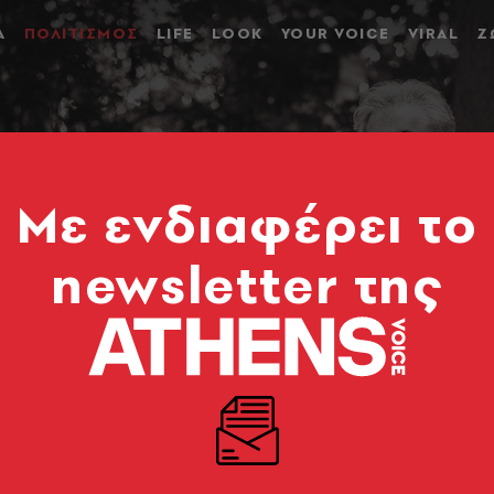
Α
ΠΟΛΙΤΙΣΜΟΣ
LIFE
LOOK
YOUR VOICE
VIRAL
Ζ
Mε ενδιαφέρει το
newsletter της