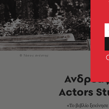
© Τάσος Ανέστης
Ανδρέας
Actors St
«Το βιβλίο ξεκίνησ