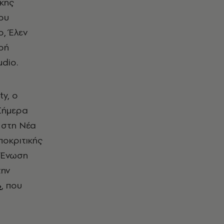
κης
ου
o
, Έλεν
ρή
udio
.
ty
, ο
Σήμερα
υ στη Νέα
ποκριτικής
ή Ένωση
την
»
, που