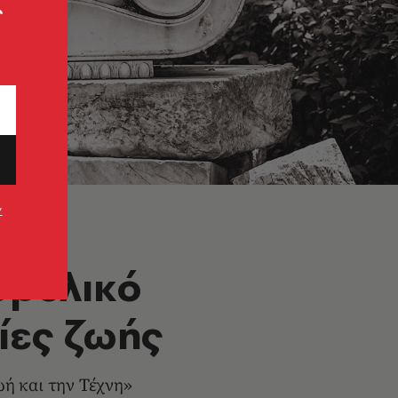
ς
ν
θρυλικό
ρίες ζωής
ωή και την Τέχνη»