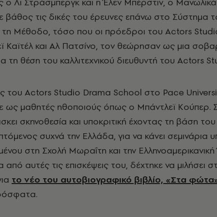
ο Λι Στράσμπεργκ και η Έλεν Μπέρστιν, ο Μανωλικά
σε βάθος τις δικές του έρευνες επάνω στο Σύστημα τ
ι τη Μέθοδο, τόσο που οι πρόεδροι του
Actors
Studi
ϊ Καϊτέλ και Αλ Πατσίνο, τον θεώρησαν ως μια σοβα
α τη θέση του καλλιτεχνικού διευθυντή του
Actors
St
ς του
Actors
Studio
Drama
School
στο
Pace
Universi
χε ως μαθητές ηθοποιούς όπως ο Μπάντλεϊ Κούπερ. 
άσκει σκηνοθεσία και υποκριτική έχοντας τη βάση το
πτόμενος συχνά την Ελλάδα, για να κάνει σεμινάρια υ
ιμένου στη Σχολή Μωραΐτη και την Ελληνοαμερικανικ
ία από αυτές τις επισκέψεις του, δέχτηκε να μιλήσει σ
για
το νέο του αυτοβιογραφικό βιβλίο, «Στα φώτα
ρόσφατα.