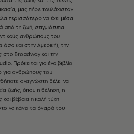
τα της ζωής και της Τέχνης.
ικασία, μας πήρε τουλάχιστον
ελα περισσότερο να έχει μέσα
κά από τη ζωή, στιγμιότυπα
αντικούς ανθρώπους του
 όσο και στην Αμερική), την
ός στο
Broadway
και την
tudio
. Πρόκειται για ένα βιβλίο
ο για ανθρώπους του
νδήποτε αναγνώστη θέλει να
ία ζωής, όπου η θέληση, η
 και βέβαια η καλή τύχη
ο να κάνει τα όνειρά του