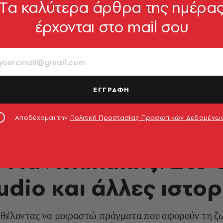
Tα καλύτερα άρθρα της ημέρα
έρχονται στο mail σου
ΕΓΓΡΑΦΗ
Αποδέχομαι την
Πολιτική Προστασίας Προσωπικών Δεδομένω
ΒΙΒΛΙΟ
 Μανωλικάκης: Στο 
udio και άλλες ιστο
ε θέλοντας να μοιραστώ πράγματα που αφορούν τη ζ