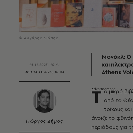
© Αργύρης Λιόσης
Μονόκλ: Ο 
και ηλεκτρ
14.11.2023, 10:41
Athens Voi
UPD
14.11.2023, 10:44
Τ
ο μικρό βι
από το Θέα
τοίχους κα
άνοιξε το φθινό
Γιώργος Δήμος
περιόδους για τ