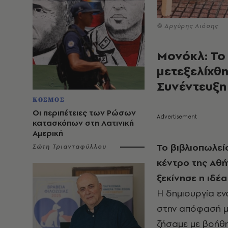
© Αργύρης Λιόσης
Μονόκλ: Το
μετεξελίχθη
Συνέντευξη
ΚΟΣΜΟΣ
Οι περιπέτειες των Ρώσων
κατασκόπων στη Λατινική
Αμερική
Το βιβλιοπωλεί
Σώτη Τριανταφύλλου
κέντρο της Αθή
ξεκίνησε η ιδέα
Η δημιουργία εν
στην απόφασή μ
ζήσαμε με βοήθη