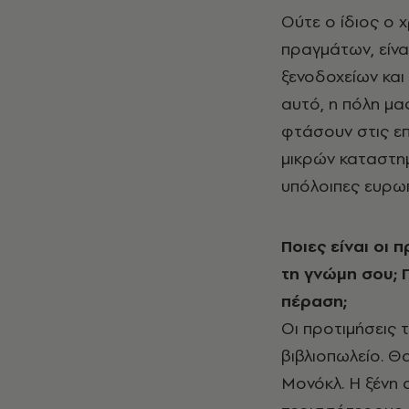
Ούτε ο ίδιος ο χ
πραγμάτων, είνα
ξενοδοχείων και
αυτό, η πόλη μας
φτάσουν στις επ
μικρών καταστημ
υπόλοιπες ευρωπ
Ποιες είναι οι
τη γνώμη σου; 
πέραση;
Οι προτιμήσεις 
βιβλιοπωλείο. Θ
Μονόκλ. Η ξένη 