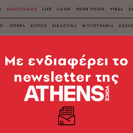
Α
ΠΟΛΙΤΙΣΜΟΣ
LIFE
LOOK
YOUR VOICE
VIRAL
Ζ
Ο - ΟΠΕΡΑ
ΧΟΡΟΣ
ΕΙΚΑΣΤΙΚΑ
ΦΩΤΟΓΡΑΦΙΑ
DESI
Mε ενδιαφέρει το
newsletter της
«Μονόκλ» στη Φειδί
γός του Αντώνης Τσόκος μιλάει στην Athens Voice