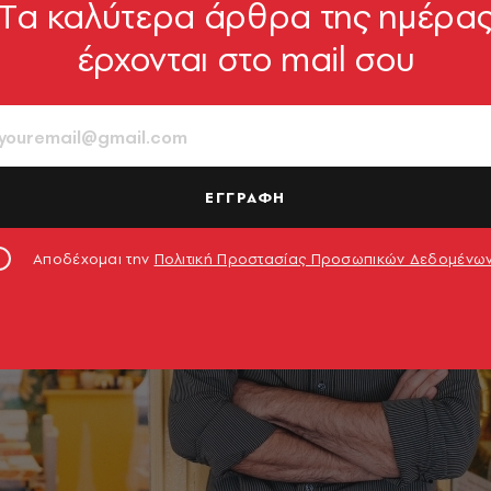
Tα καλύτερα άρθρα της ημέρα
έρχονται στο mail σου
ΕΓΓΡΑΦΗ
Αποδέχομαι την
Πολιτική Προστασίας Προσωπικών Δεδομένω