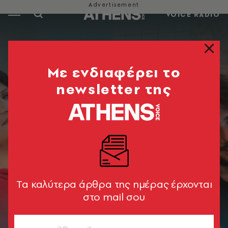
VOICE RADIO
Mε ενδιαφέρει το
newsletter της
Tα καλύτερα άρθρα της ημέρας έρχονται
στο mail σου