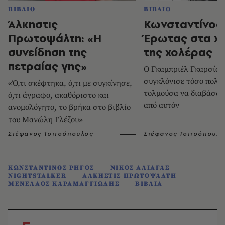
ΒΙΒΛΙΟ
ΒΙΒΛΙΟ
Άλκηστις
Κωνσταντίνος 
Πρωτοψάλτη: «Η
Έρωτας στα χ
συνείδηση της
της χολέρας
πετραίας γης»
Ο Γκαμπριέλ Γκαρσία 
συγκλόνισε τόσο πολύ,
«Ό,τι σκέφτηκα, ό,τι με συγκίνησε,
τολμούσα να διαβάσω 
ό,τι άγραφο, ακαθόριστο και
από αυτόν
ανομολόγητο, το βρήκα στο βιβλίο
του Μανώλη Γλέζου»
Στέφανος Τσιτσόπουλος
Στέφανος Τσιτσόπουλο
ΚΩΝΣΤΑΝΤΙΝΟΣ ΡΗΓΟΣ
ΝΙΚΟΣ ΑΛΙΑΓΑΣ
NIGHTSTALKER
ΑΛΚΗΣΤΙΣ ΠΡΩΤΟΨΑΛΤΗ
ΜΕΝΕΛΑΟΣ ΚΑΡΑΜΑΓΓΙΩΛΗΣ
ΒΙΒΛΙΑ