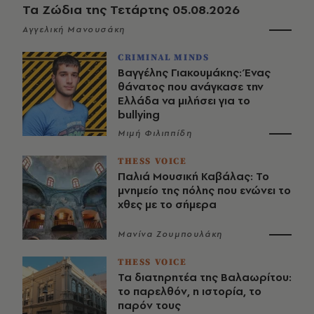
Τα Ζώδια της Τετάρτης 05.08.2026
Αγγελική Μανουσάκη
CRIMINAL MINDS
Βαγγέλης Γιακουμάκης: Ένας
θάνατος που ανάγκασε την
Ελλάδα να μιλήσει για το
bullying
Μιμή Φιλιππίδη
THESS VOICE
Παλιά Μουσική Καβάλας: Το
μνημείο της πόλης που ενώνει το
χθες με το σήμερα
Μανίνα Ζουμπουλάκη
THESS VOICE
Τα διατηρητέα της Βαλαωρίτου:
το παρελθόν, η ιστορία, το
παρόν τους