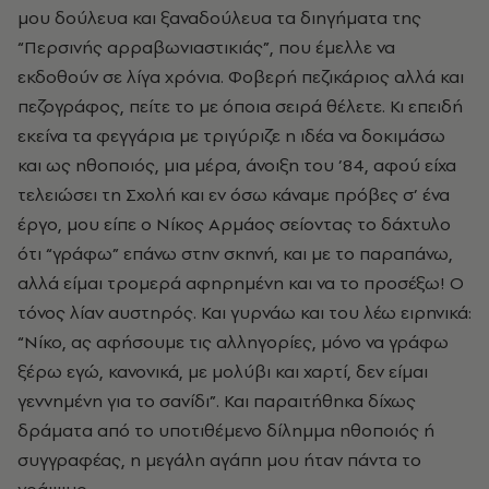
μου δούλευα και ξαναδούλευα τα διηγήματα της
“Περσινής αρραβωνιαστικιάς”, που έμελλε να
εκδοθούν σε λίγα χρόνια. Φοβερή πεζικάριος αλλά και
πεζογράφος, πείτε το με όποια σειρά θέλετε. Κι επειδή
εκείνα τα φεγγάρια με τριγύριζε η ιδέα να δοκιμάσω
και ως ηθοποιός, μια μέρα, άνοιξη του ’84, αφού είχα
τελειώσει τη Σχολή και εν όσω κάναμε πρόβες σ’ ένα
έργο, μου είπε ο Νίκος Αρμάος σείοντας το δάχτυλο
ότι “γράφω” επάνω στην σκηνή, και με το παραπάνω,
αλλά είμαι τρομερά αφηρημένη και να το προσέξω! Ο
τόνος λίαν αυστηρός. Και γυρνάω και του λέω ειρηνικά:
“Νίκο, ας αφήσουμε τις αλληγορίες, μόνο να γράφω
ξέρω εγώ, κανονικά, με μολύβι και χαρτί, δεν είμαι
γεννημένη για το σανίδι”. Και παραιτήθηκα δίχως
δράματα από το υποτιθέμενο δίλημμα ηθοποιός ή
συγγραφέας, η μεγάλη αγάπη μου ήταν πάντα το