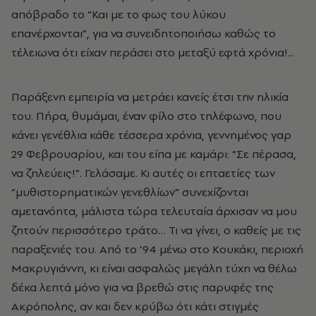
απόβραδο το “Και με το φως του λύκου
επανέρχονται”, για να συνειδητοποιήσω καθώς το
τέλειωνα ότι είχαν περάσει στο μεταξύ εφτά χρόνια!...
Παράξενη εμπειρία να μετράει κανείς έτσι την ηλικία
του. Πήρα, θυμάμαι, έναν φίλο στο τηλέφωνο, που
κάνει γενέθλια κάθε τέσσερα χρόνια, γεννημένος γαρ
29 Φεβρουαρίου, και του είπα με καμάρι: “Σε πέρασα,
να ζηλεύεις!”. Γελάσαμε. Κι αυτές οι επταετίες των
“μυθιστορηματικών γενεθλίων” συνεχίζονται
αμετανόητα, μάλιστα τώρα τελευταία άρχισαν να μου
ζητούν περισσότερο τράτο… Τι να γίνει, ο καθείς με τις
παραξενιές του. Από το ’94 μένω στο Κουκάκι, περιοχή
Μακρυγιάννη, κι είναι ασφαλώς μεγάλη τύχη να θέλω
δέκα λεπτά μόνο για να βρεθώ στις παρυφές της
Ακρόπολης, αν και δεν κρύβω ότι κάτι στιγμές