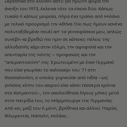
«Βρέθηκα στο κλεινόν άστυ για πρώτη φορά την
άνοιξη του 1973, έκλεινα τότε τα είκοσι δύο. Κάπως
τυχαία ή κάπως μοιραία, πήρα ένα τραίνο από Μιλάνο
με τελικό προορισμό την Αθήνα. Όχι πως ήμουν κανένα
πολυταξιδεμένο πουλί απ’ τα γεννοφάσκια μου, απλώς
συνέβη να βρεθώ πιο πριν σε κάποιες πόλεις της
αλλοδαπής χάρι στην τόλμη, την αψηφισιά και την
απενταρία της νιότης – προφανώς και την
“απεραντοσύνη” της. Ερωτευμένη με έναν Γερμανό
που είχα γνωρίσει το καλοκαίρι του ’71 στη
Θεσσαλονίκη, ο οποίος γυρνούσε από Ινδία –ως
γνήσιος χίππυ του καιρού είχε κάνει τέσσερα χρόνια
στο Κατμαντού–, τον ακολούθησα λίγους μήνες μετά
στην πατρίδα του, το Μάρμπουργκ της Γερμανίας.
Από κει, μαζί του ή μόνη, βρέθηκα και αλλού. Παρίσι,
Φλωρεντία, Νάπολη, Μιλάνο…