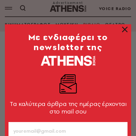
VOICE RADIO
ΚΙΝΗΜΑΤΟΓΡΑΦΟΣ
ΜΟΥΣΙΚΗ
ΒΙΒΛΙΟ
ΘΕΑΤΡΟ - Ο
Mε ενδιαφέρει το
newsletter της
ΒΙΒΛΙΟ
Ζυράννα Ζατέλη: Πεζοπορία μέσω
Αιόλου προς την Ακρόπολη
15 χρόνια ATHENS VOICE: Ζητήσαμε από 15
εμβληματικούς κατοίκους της Αθήνας να περιγράψουν
μια περιοχή της πόλης, την πιο σημαντική στη ζωή
Tα καλύτερα άρθρα της ημέρας έρχονται
τους
στο mail σου
Μάκης Προβατάς
683
ΤΕΥΧΟΣ