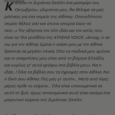
Κ
άλεσα τη Ζυράννα Ζατέλη ένα μεσημέρι του
Οκτωβρίου. «Ζυράννα μου, θα θέλαμε να μας
μιλήσεις για ένα σημείο της Αθήνας. Οποιοδήποτε
σημείο θέλεις εσύ και όποια ιστορία έχεις να
πεις…» Της εξήγησα την όλη ιδέα και την αιτία, που
είναι τα 15α γενέθλια της ATHENS VOICE. «Άνταμ, τι να
πω για την Αθήνα; Εμένα η σχέση μου με την Αθήνα
ξεκίνησε σε μεγάλη ηλικία. Όλα τα παιδικά μου χρόνια
και οι αναμνήσεις μου είναι από τη βόρεια Ελλάδα,
και κυρίως γι’ αυτά γράφω στα βιβλία μου». Να η
ιδέα…! Όλα τα βιβλία σου τα έγραψες στην Αθήνα. Να
η δική σου Αθήνα. Πες μας γι’ αυτήν… Μετά από λίγες
μέρες ήρθε το κείμενο… Όλα είναι υποκειμενικά σε
αυτή τη ζωή, όμως αντικειμενικά αυτό είναι ακόμα ένα
μαγευτικό κείμενο της Ζυράννας Ζατέλη.