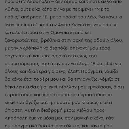
πάω στην Ακρόπολη – δεν ήξερα και τίποτε άλλο από
Αθήνα, ούτε είχα κάποιον να με περιμένει. “Με τα
πόδια;” απόρησε. “Ε, με τα πόδια” του λέω, “να κάνω κι
έναν περίπατο”. Από την Αγίου Κωνσταντίνου που με
έστειλε έφτασα στην Ομόνοια κι από κει,
ξαναρωτώντας, βρέθηκα στην αρχή της οδού Αιόλου,
με την Ακρόπολη να δεσπόζει απέναντί μου τόσο
σαγηνευτική και μυστηριακή στο φως του
απομεσήμερου, που ήταν σαν να έλεγε: “Είμαι εδώ για
όλους και ιδιαίτερα για σένα, έλα!”. Πράγματι, νόμιζα
θα κάνω έτσι το χέρι μου και θα την αγγίξω, νόμιζα σε
δέκα λεπτά θα είμαι εκεί. Μάλλον μου εμειδίασαν, διότι
περπατούσα και περπατούσα και περπατούσα, κι
εκείνη να βγάζει μάτι μπροστά μου κι όμως εισέτι
άπιαστη. Αυτή η διαδρομή μέσω Αιόλου προς
Ακρόπολη έμεινε μέσα μου σαν μαγική εικόνα, κάτι
ημιπραγματικό όσο και ακατάλυτο, και πάντα μου