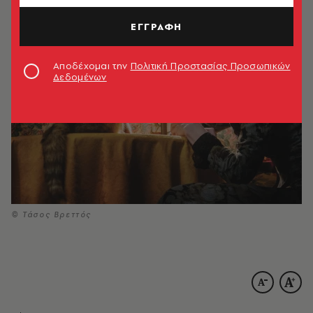
12.12.2018, 15:06
3’ ΔΙΑΒΑΣΜΑ
ΕΓΓΡΑΦΗ
Αποδέχομαι την
Πολιτική Προστασίας Προσωπικών
Δεδομένων
© Τάσος Βρεττός