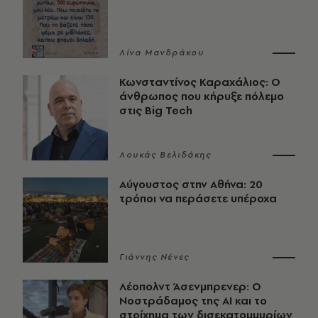
Λίνα Μανδράκου
Κωνσταντίνος Καραχάλιος: Ο
άνθρωπος που κήρυξε πόλεμο
στις Big Tech
Λουκάς Βελιδάκης
Αύγουστος στην Αθήνα: 20
τρόποι να περάσετε υπέροχα
Γιάννης Νένες
Λέοπολντ Άσενμπρενερ: Ο
Νοστράδαμος της AI και το
στοίχημα των δισεκατομμυρίων