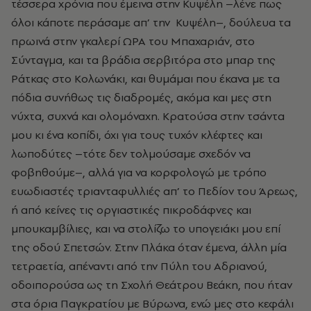
τέσσερα χρόνια που έμεινα στην Κυψέλη –λένε πως
όλοι κάποτε περάσαμε απ’ την Κυψέλη–, δούλευα τα
πρωινά στην γκαλερί ΩΡΑ του Μπαχαριάν, στο
Σύνταγμα, και τα βράδια σερβιτόρα στο μπαρ της
Ράτκας στο Κολωνάκι, και θυμάμαι που έκανα με τα
πόδια συνήθως τις διαδρομές, ακόμα και μες στη
νύχτα, συχνά και ολομόναχη. Κρατούσα στην τσάντα
μου κι ένα κοπίδι, όχι για τους τυχόν κλέφτες και
λωποδύτες –τότε δεν τολμούσαμε σχεδόν να
φοβηθούμε–, αλλά για να κορφολογώ με τρόπο
ευωδιαστές τριανταφυλλιές απ’ το Πεδίον του Άρεως,
ή από κείνες τις οργιαστικές πικροδάφνες και
μπουκαμβίλιες, και να στολίζω το υπογειάκι μου επί
της οδού Σπετσών. Στην Πλάκα όταν έμενα, άλλη μία
τετραετία, απέναντι από την Πύλη του Αδριανού,
οδοιπορούσα ως τη Σχολή Θεάτρου Βεάκη, που ήταν
στα όρια Παγκρατίου με Βύρωνα, ενώ μες στο κεφάλι