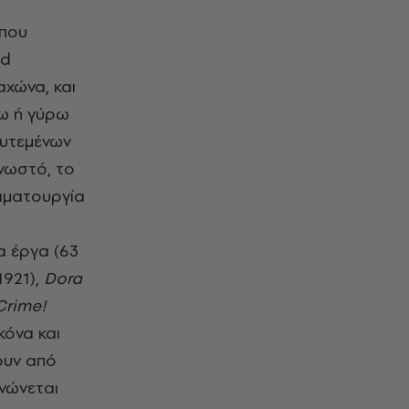
 που
rd
αχώνα, και
νω ή γύρω
φυτεμένων
νωστό, το
αματουργία
α έργα (63
1921),
Dora
rime!
κόνα και
ουν από
νώνεται