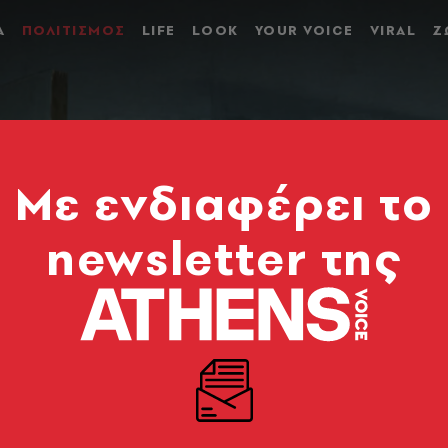
Α
ΠΟΛΙΤΙΣΜΟΣ
LIFE
LOOK
YOUR VOICE
VIRAL
Ζ
Mε ενδιαφέρει το
newsletter της