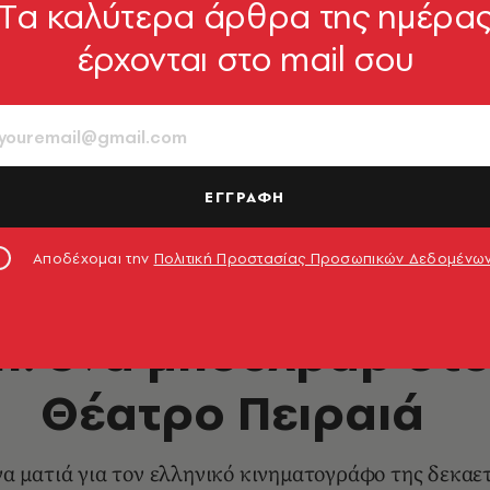
Tα καλύτερα άρθρα της ημέρα
έρχονται στο mail σου
ΕΓΓΡΑΦΗ
νλή
Αποδέχομαι την
Πολιτική Προστασίας Προσωπικών Δεδομένω
ΘΕΑΤΡΟ - ΟΠΕΡΑ
η: ένα μπουλβάρ στ
Θέατρο Πειραιά
 ματιά για τον ελληνικό κινηματογράφο της δεκαετί