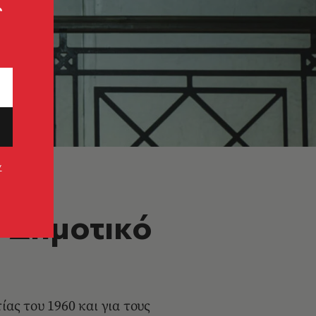
ς
ν
ο Δημοτικό
ας του 1960 και για τους