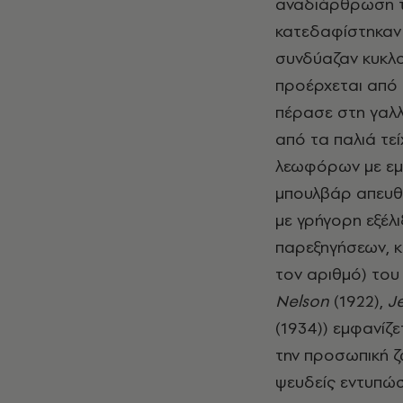
αναδιάρθρωση τ
κατεδαφίστηκαν 
συνδύαζαν κυκλο
προέρχεται από 
πέρασε στη γαλλ
από τα παλιά τε
λεωφόρων με εμπ
μπουλβάρ απευθυ
με γρήγορη εξέλ
παρεξηγήσεων, κ
τον αριθμό) του 
Nelson
(1922),
Je
(1934)) εμφανίζ
την προσωπική ζ
ψευδείς εντυπώσ