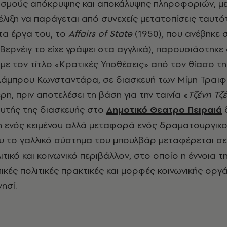
ισμούς απόκρυψης και αποκάλυψης πληροφοριών, μ
έλιξη να παράγεται από συνεχείς μετατοπίσεις ταυτό
τα έργα του, το
Affairs
ο
f
State
(1950)
,
που ανέβηκε 
Βερνέιγ το είχε γράψει στα αγγλικά), παρουσιάστηκε
 με τον τίτλο «Κρατικές Υποθέσεις» από τον θίασο τη
 Λάμπρου Κωνσταντάρα, σε διασκευή των Μίμη Τραϊφ
, πριν αποτελέσει τη βάση για την ταινία «
Τζένη Τζ
αυτής της διασκευής στο
Δημοτικό Θεατρο Πειραιά
δ
 ενός κειμένου αλλά μεταφορά ενός δραματουργικ
υ το γαλλικό σύστημα του μπουλβάρ μεταφέρεται σε
τικό και κοινωνικό περιβάλλον, στο οποίο η έννοια τ
πικές πολιτικές πρακτικές και μορφές κοινωνικής ορ
ησί.