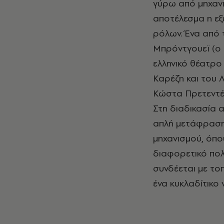
γύρω από μηχαν
αποτέλεσμα η εξ
ρόλων. Ένα από 
Μπρόντγουεϊ (ο 
ελληνικό θέατρο
Καρέζη και του
Κώστα Πρετεντέρη
Στη διαδικασία 
απλή μετάφραση
μηχανισμού, όπο
διαφορετικό πολι
συνδέεται με το
ένα κυκλαδίτικο ν