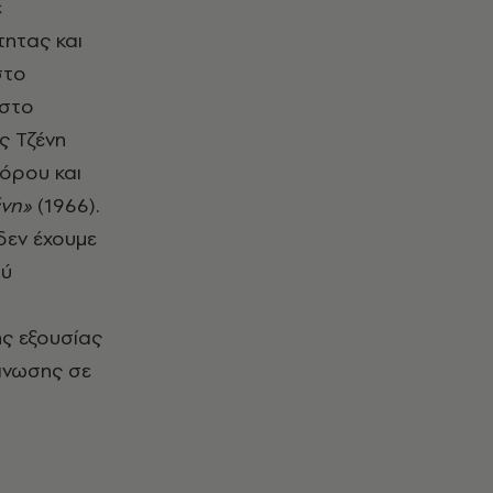
ε
τητας και
στο
 στο
ς Τζένη
όρου και
ένη»
(1966).
εν έχουμε
ού
ης εξουσίας
γάνωσης σε