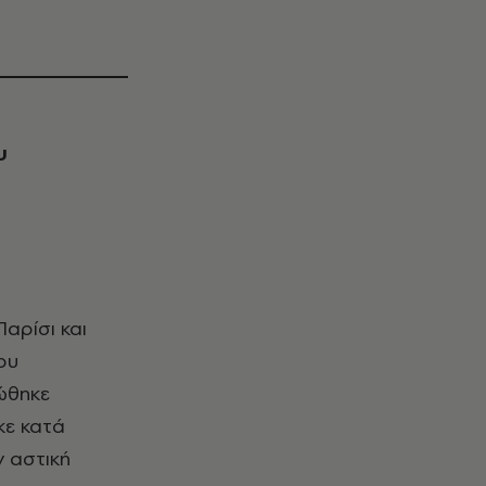
υ
ου
ώθηκε
κε κατά
 αστική