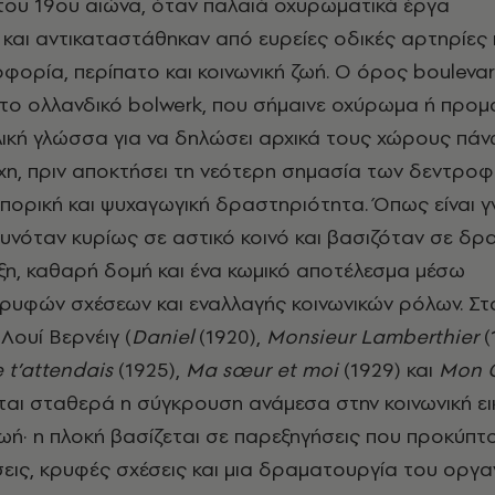
ου 19ου αιώνα, όταν παλαιά οχυρωματικά έργα
και αντικαταστάθηκαν από ευρείες οδικές αρτηρίες
φορία, περίπατο και κοινωνική ζωή. Ο όρος bouleva
το ολλανδικό bolwerk, που σήμαινε οχύρωμα ή προμ
ική γλώσσα για να δηλώσει αρχικά τους χώρους πά
ίχη, πριν αποκτήσει τη νεότερη σημασία των δεντρο
ορική και ψυχαγωγική δραστηριότητα. Όπως είναι γ
νόταν κυρίως σε αστικό κοινό και βασιζόταν σε δρ
ιξη, καθαρή δομή και ένα κωμικό αποτέλεσμα μέσω
ρυφών σχέσεων και εναλλαγής κοινωνικών ρόλων. Στ
Λουί Βερνέιγ (
Daniel
(1920),
Monsieur Lamberthier
(
 t
’
attendais
(1925),
Ma s
œur et moi
(1929) και
Mon C
εται σταθερά η σύγκρουση ανάμεσα στην κοινωνική ει
ωή· η πλοκή βασίζεται σε παρεξηγήσεις που προκύπτ
εις, κρυφές σχέσεις και μια δραματουργία του οργα