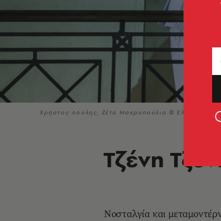
Χρήστος Λούλης, Ζέτα Μακρυπούλια © Ελίνα Γιουνα
Τζένη Τζέν
Νοσταλγία και μεταμοντέρνα