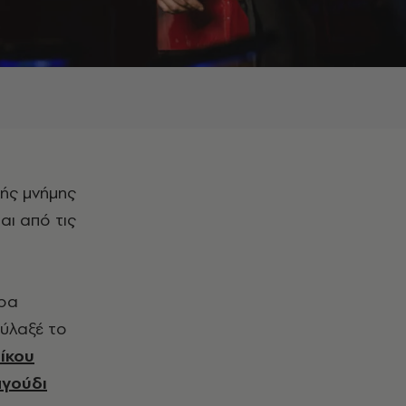
αι από τις
όρα
φύλαξέ το
ίκου
αγούδι