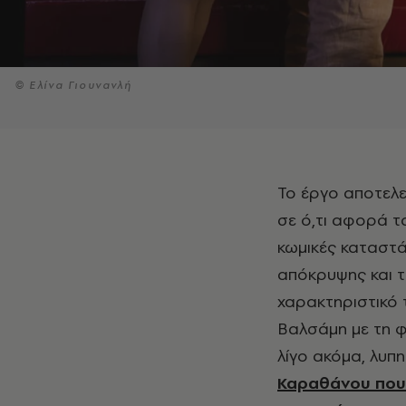
© Ελίνα Γιουνανλή
Το έργο αποτελεί σημείο αναφοράς για τη διαμόρφωση της συλλογικής μνήμης
σε ό,τι αφορά τ
κωμικές καταστά
απόκρυψης και τ
χαρακτηριστικό 
Βαλσάμη με τη φ
λίγο ακόμα, λυπ
Καραθάνου που 