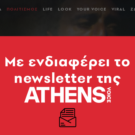
Α
ΠΟΛΙΤΙΣΜΟΣ
LIFE
LOOK
YOUR VOICE
VIRAL
Ζ
Mε ενδιαφέρει το
newsletter της