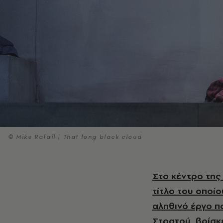
© Mike Rafail | That long black cloud
Στο κέντρο τη
τίτλο του οποί
αληθινό έργο πο
Στρατού, βρίσκ