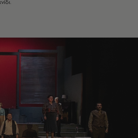
νίδι.