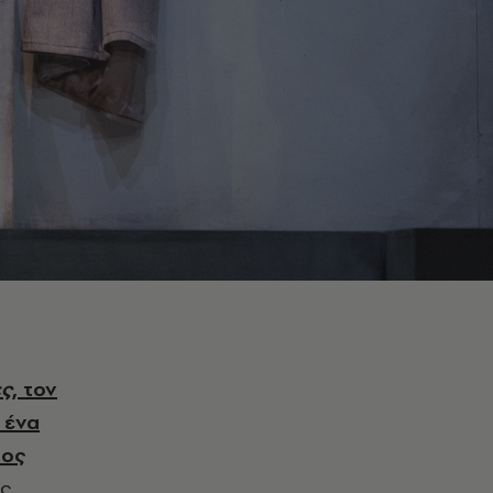
ες
, τον
 ένα
τος
ς,