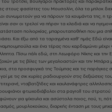
 του Τρότσκι, Βούλγαροι πράκτορες και παρακρατι
ες στους φασίστες του Μουσολίνι, όλα τα μπλοκ διε
οι συνωμοτούν για να πάρουν τα κουμάντα της, η τ
 είναι σαν οι τρελοί να πήραν τα κλειδιά και να ηγεμο
κατάσταση πολιορκίας, μπαρουταποθήκη που μια σπί
ιάσει. Και έξω από τα ταραγμένα καθ’ ημάς Εδώ είναι
ναμπουμπούλα και ένα τέρας που καρδαμώνει μέχρι 
ληπτα. Πίσω πάλι εδώ, στη Λεωφόρο Νίκης και την Ε
χών με τις βίλες των μεγαλοαστών και την Μπάρα 
α, στα προσφυγικά της Τούμπας και τις παράγκες 
οί με τις σικ κυρίες ραδιουργούν στις δεξιώσεις το
τιτερανέ, νταβατζήδες και καυλανάφτρες αλληλοσπ
ουφιάνοι φτωχοδιάβολοι στα payroll του στρατού 
ώνουν για ψίχουλα και ασύστολα ποιος, πού, τι, πότε 
ασμός, μουρλοκούκου, διαρκής ένταση με τους μηχ