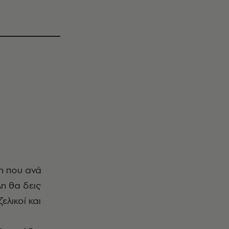
λη που ανά
λη θα δεις
ελικοί και