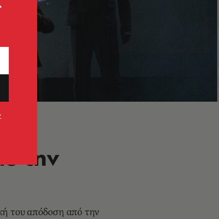
ς
ν
με την
κή του απόδοση από την