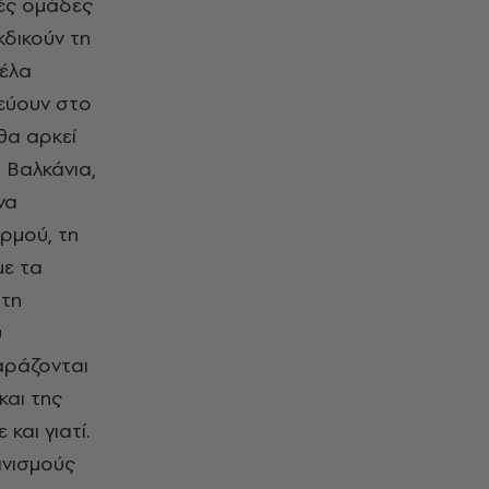
κές ομάδες
κδικούν τη
ρέλα
νεύουν στο
θα αρκεί
 Βαλκάνια,
να
ρμού, τη
με τα
στη
υ
αράζονται
και της
και γιατί.
ανισμούς