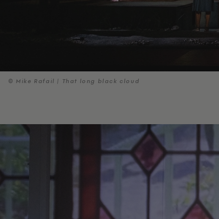
© Mike Rafail | That long black cloud