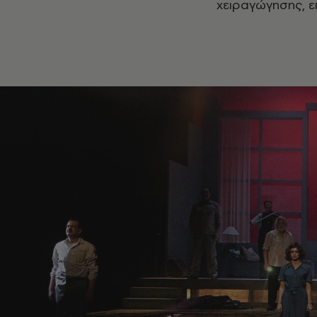
χειραγώγησης, ε