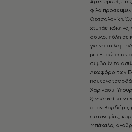
Αρχειομαρξιστές
φίλα προσκείμεν
Θεσσαλονίκη. Όλ
χτυπάει κόκκινο,
άσυλο, πόλη σε 
για να τη λαμπαδ
μια Ευρώπη σε α
συμβούν τα ασύλ
Λεωφόρο των Εξο
πουτανοτσαρδάκι
Χαριλάου: Υπουργ
ξενοδοχείου Μεν
στον Βαρδάρη, ρ
αστυνομίας, καρφ
Μπάχαλο, αναβρ