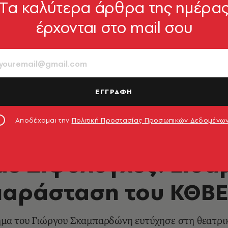
Tα καλύτερα άρθρα της ημέρα
έρχονται στο mail σου
ΕΓΓΡΑΦΗ
Αποδέχομαι την
Πολιτική Προστασίας Προσωπικών Δεδομένω
ΘΕΑΤΡΟ - ΟΠΕΡΑ
με Ξιφολόγχες: Είδα
παράσταση του ΚΘΒΕ
ημα του Γιώργου Σκαμπαρδώνη ευτύχησε στη θεατρι