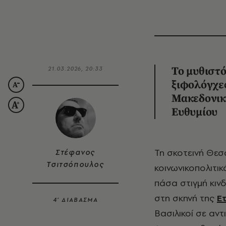
21.03.2026, 20:33
Το μυθιστ
ξιφολόγχες
Μακεδονικ
Ευθυμίου
Τη σκοτεινή Θεσσαλονίκη του 1931, μια πόλη άγρια και επικίνδυνη
Στέφανος
Τσιτσόπουλος
κοινωνικοπολιτικ
πάσα στιγμή κινδ
στη σκηνή της
Ε
4’ ΔΙΑΒΑΣΜΑ
Βασιλικοί σε αν