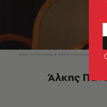
Άλκης Παναγιωτίδης © Ειρήνη Σιούσιουρα
Άλκης Πανα