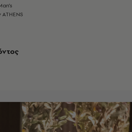
Man’s
ην ATHENS
θόντος