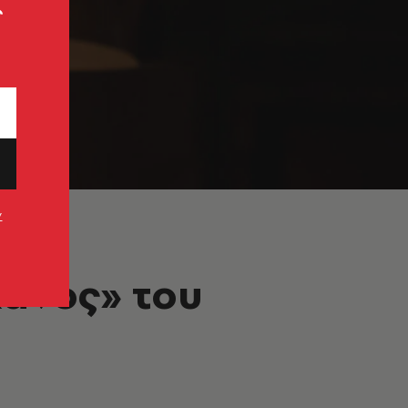
ς
ν
κάνος» του