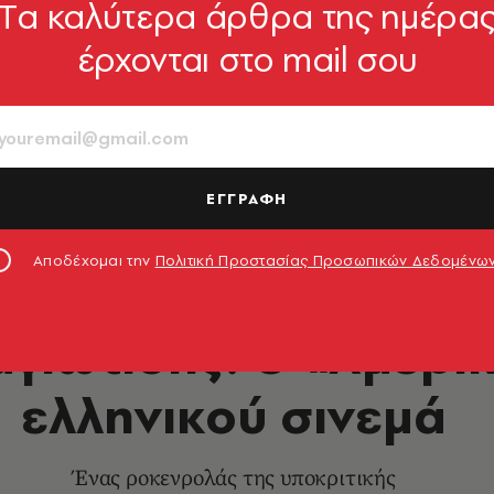
Tα καλύτερα άρθρα της ημέρα
έρχονται στο mail σου
ΕΓΓΡΑΦΗ
Αποδέχομαι την
Πολιτική Προστασίας Προσωπικών Δεδομένω
ΘΕΑΤΡΟ - ΟΠΕΡΑ
γιωτίδης: Ο «Αμερι
ελληνικού σινεμά
Ένας ροκενρολάς της υποκριτικής