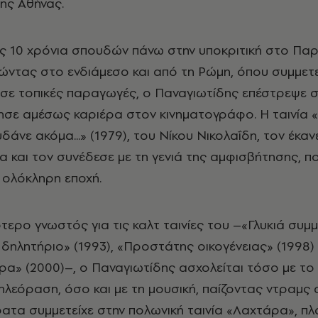
της Αθήνας.
10 χρόνια σπουδών πάνω στην υποκριτική στο Παρίσ
ώντας στο ενδιάμεσο και από τη Ρώμη, όπου συμμετε
σε τοπικές παραγωγές, ο Παναγιωτίδης επέστρεψε 
ίνησε αμέσως καριέρα στον κινηματογράφο. Η ταινία 
άνε ακόμα...» (1979), του Νίκου Νικολαΐδη, τον έκα
α και τον συνέδεσε με τη γενιά της αμφισβήτησης, π
 ολόκληρη εποχή.
τερο γνωστός για τις καλτ ταινίες του –«Γλυκιά συμ
ς δηλητήριο» (1993), «Προστάτης οικογένειας» (1998)
ρα» (2000)–, ο Παναγιωτίδης ασχολείται τόσο με το 
ηλεόραση, όσο και με τη μουσική, παίζοντας ντραμς 
τα συμμετείχε στην πολωνική ταινία «Λαχτάρα», πλ