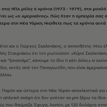
ίνει ως «ο Αμερικάνος». Πώς ήταν η εμπειρία σας 
ότερα στη Νέα Υόρκη; Νιώθετε πως τα χρόνια αυτά
τσι και ο Γιώργος Σκαλενάκης, ο σκηνοθέτης. Μου έ
λής Σταυράκου ότι τον ρωτούσαν: «Κύριε Σκαλενάκη,
και “ξαναπάμε”, κάνουμε το ίδιο ή κάτι άλλο;» κι εκείν
διο, εκτός από τον Παναγιωτίδη, που είναι Αμερικάνο
άλλα».
Παρίσι και ύστερα στη Νέα Υόρκη αποκλειστικά για
η απλοϊκή σκέψη ότι δεν γινόταν να μην ξέρω τα ίδι
ύς που θαύμαζα. Έφυγα, λοιπόν, με 120 δολάρια στην