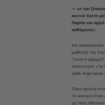
— Αν και ζήσατε στις ΗΠΑ μόλις 6 χρόνια (1973 - 1979), στο μυαλό του
κοινού έχετε με
Παρίσι και αργ
καθόρισαν;
Με αποκαλούσε έ
μαθητές της Σχο
“στοπ η κάμερα” 
απαντούσε: «Το ί
κάθε λήψη κάνει 
Πήγα πρώτα στο 
Το κίνητρο ήταν 
με τους ηθοποιο