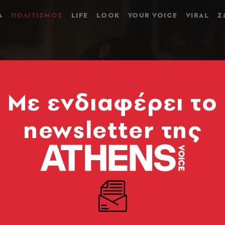
Α
ΠΟΛΙΤΙΣΜΟΣ
LIFE
LOOK
YOUR VOICE
VIRAL
Ζ
Mε ενδιαφέρει το
newsletter της