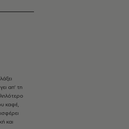
ει απ’ τη
ληλότερο
ου καφέ,
εισφέρει
κή και