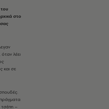
αρχικά στο
 σας
λεγαν
 όταν λέει
ος
ς και σε
 σπουδές.
α πράγματα
 τσέπη –