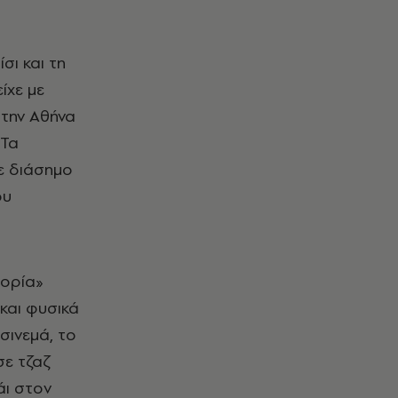
ι και τη
ίχε με
στην Αθήνα
«Τα
νε διάσημο
ου
μορία»
 και φυσικά
σινεμά, το
σε τζαζ
άι στον