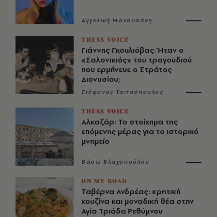
Αγγελική Μανουσάκη
THESS VOICE
Γιάννης Γκουλιόβας: Ήταν ο
«Σαλονικιός» του τραγουδιού
που ερμήνευε ο Στράτος
Διονυσίου;
Στέφανος Τσιτσόπουλος
THESS VOICE
Αλκαζάρ: Το στοίχημα της
επόμενης μέρας για το ιστορικό
μνημείο
Βάσω Βλαχοπούλου
ON MY ROAD
Ταβέρνα Ανδρέας: κρητική
κουζίνα και μοναδική θέα στην
Αγία Τριάδα Ρεθύμνου