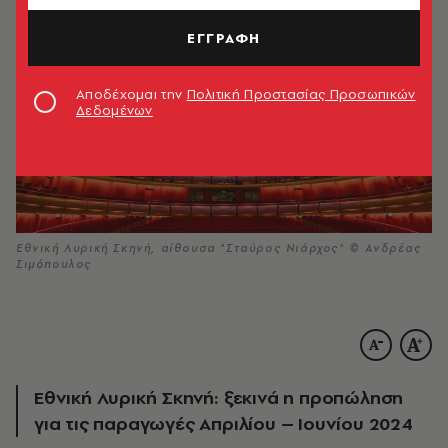
ΕΓΓΡΑΦΗ
Αποδέχομαι την
Πολιτική Προστασίας Προσωπικών
Δεδομένων
Εθνική Λυρική Σκηνή, αίθουσα "Σταύρος Νιάρχος" © Ανδρέας
Σιμόπουλος
Εθνική Λυρική Σκηνή: ξεκινά η προπώληση
για τις παραγωγές Απριλίου – Ιουνίου 2024