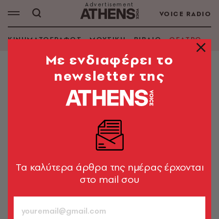
VOICE RADIO
ΚΙΝΗΜΑΤΟΓΡΑΦΟΣ
ΜΟΥΣΙΚΗ
ΒΙΒΛΙΟ
ΘΕΑΤΡΟ - Ο
Mε ενδιαφέρει το
newsletter της
ΘΕΑΤΡΟ - ΟΠΕΡΑ
ΕΛΣ: ξεκινά η προπώληση για τις
παραγωγές Απριλίου-Ιουνίου 2024
Εισιτήρια για τις παραστάσεις «Η άνοδος και η πτώση
της πόλης Μαχαγκόννυ», «Ο αποτυχημένος»,
«Κοππέλια» κ.ά. από την 1η Φεβρουαρίου 2024
Tα καλύτερα άρθρα της ημέρας έρχονται
στο mail σου
A.V. Team
31.01.2024, 17:51
1’ ΔΙΑΒΑΣΜΑ