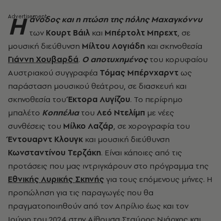
Η
άνοδος και η πτώση της πόλης Μαχαγκόννυ
των
Κουρτ Βάιλ
και
Μπέρτολτ Μπρεχτ
, σε
μουσική διεύθυνση
Μίλτου Λογιάδη
και σκηνοθεσία
Γιάννη Χουβαρδά
.
Ο αποτυχημένος
του κορυφαίου
Αυστριακού συγγραφέα
Τόμας Μπέρνχαρντ
ως
παράσταση μουσικού θεάτρου, σε διασκευή και
σκηνοθεσία του
Έκτορα Λυγίζου
. Το περίφημο
μπαλέτο
Κοππέλια
του
Λεό Ντελίμπ
με νέες
συνθέσεις του
Μίλκο Λαζάρ
, σε χορογραφία του
Έντουαρντ Κλουγκ
και μουσική διεύθυνση
Κωνσταντίνου Τερζάκη
. Είναι κάποιες από τις
προτάσεις που μας ιντριγκάρουν στο πρόγραμμα της
Εθνικής Λυρικής Σκηνής
για τους επόμενους μήνες. H
προπώληση για τις παραγωγές που θα
πραγματοποιηθούν από τον Απρίλιο έως και τον
Ιούνιο του 2024 στην Αίθουσα Σταύρος Νιάρχος και