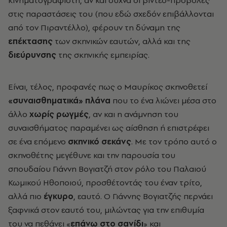
κινηματογραφιστή, αν και συχνά οι βίντεο-προβολές
στις παραστάσεις του (που εδώ σχεδόν επιβάλλονται
από τον Πιραντέλλο), φέρουν τη δύναμη της
επέκτασης
των σκηνικών εαυτών, αλλά και της
διεύρυνσης
της σκηνικής εμπειρίας.
Είναι, τέλος, προφανές πως ο Μαυρίκος σκηνοθετεί
«συναισθηματικά» πλάνα
που το ένα λιώνει μέσα στο
άλλο
χωρίς
ρωγμές
, αν και η ανάμνηση του
συναισθήματος παραμένει ως αίσθηση ή επιστρέφει
σε ένα επόμενο
σκηνικό σεκάνς
. Με τον τρόπο αυτό ο
σκηνοθέτης μεγέθυνε και την παρουσία του
σπουδαίου Γιάννη Βογιατζή στον ρόλο του Παλαιού
Κωμικού Ηθοποιού, προσθέτοντάς του έναν τρίτο,
αλλά πιο
έγκυρο
, εαυτό. Ο Γιάννης Βογιατζής περνάει
ξαφνικά στον εαυτό του, μιλώντας για την επιθυμία
του να πεθάνει «
επάνω στο σανίδι
» και