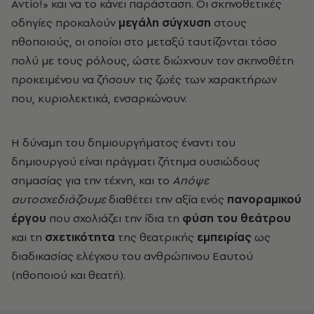
Αντίο!» και να το κάνει παράσταση. Οι σκηνοθετικές
οδηγίες προκαλούν
μεγάλη σύγχυση
στους
ηθοποιούς, οι οποίοι στο μεταξύ ταυτίζονται τόσο
πολύ με τους ρόλους, ώστε διώχνουν τον σκηνοθέτη
προκειμένου να ζήσουν τις ζωές των χαρακτήρων
που, κυριολεκτικά, ενσαρκώνουν.
Η δύναμη του δημιουργήματος έναντι του
δημιουργού είναι πράγματι ζήτημα ουσιώδους
σημασίας για την τέχνη, και το
Απόψε
αυτοσχεδιάζουμε
διαθέτει την αξία ενός
πανοραμικού
έργου
που σχολιάζει την ίδια τη
φύση
του θεάτρου
και τη
σχετικότητα
της θεατρικής
εμπειρίας
ως
διαδικασίας ελέγχου του ανθρώπινου Εαυτού
(ηθοποιού και θεατή).