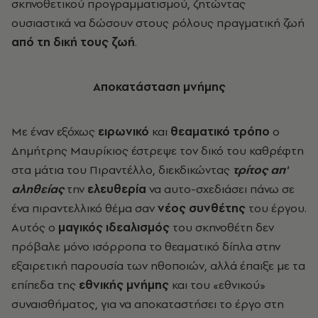
σκηνοθετικού προγραμματισμού, ζητώντας
ουσιαστικά να δώσουν στους ρόλους πραγματική ζωή
από τη δική τους ζωή
.
Αποκατάσταση μνήμης
Με έναν εξόχως
ειρωνικό
και
θεαματικό
τρόπο
ο
Δημήτρης Μαυρίκιος έστρεψε τον δικό του καθρέφτη
στα μάτια του Πιραντέλλο, διεκδικώντας
τρίτος απ'
αληθείας
την
ελευθερία
να αυτο-σχεδιάσει πάνω σε
ένα πιραντελλικό θέμα σαν
νέος
συνθέτης
του έργου.
Αυτός ο
μαγικός ιδεαλισμός
του σκηνοθέτη δεν
πρόβαλε μόνο ισόρροπα το θεαματικό δίπλα στην
εξαιρετική παρουσία των ηθοποιών, αλλά έπαιξε με τα
επίπεδα της
εθνικής μνήμης
και του «εθνικού»
συναισθήματος, για να αποκαταστήσει το έργο στη