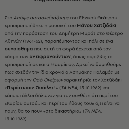
Στο
Απόψε αυτοσχεδιάζουμε
του Εθνικού Θεάτρου
χρησιμοποιήθηκε η μουσική του
Μάνου Χατζιδάκι
από την παράσταση του Δημήτρη Μυράτ στο Θέατρο
Αθηνών (1961-62), παραπέμποντας και πάλι σε ένα
συναίσθημα
που αυτή τη φορά έρχεται από τον
κόσμο των
αντιφρονούντων
, όπως ακριβώς το
χρησιμοποίησε και ο Μαυρίκιος. Αρκεί να θυμηθούμε
πως σχεδόν την ίδια χρονιά ο Ασημάκης Γιαλαμάς με
αφορμή την
Οδό Ονείρων
χαρακτήριζε τον Χατζιδάκι
«
Περίπτωσιν Ουάιλντ
!» (
ΤΑ ΝΕΑ
, 13.10.1962) και
κάποιοι άλλοι δήλωναν για τον συνθέτη ότι περί του
«Κυρίου αυτού... και περί του ήθους του» ό,τι είναι να
πουν, θα το πουν «στο δικαστήριο» (
ΤΑ ΝΕΑ
,
13.10.1962).