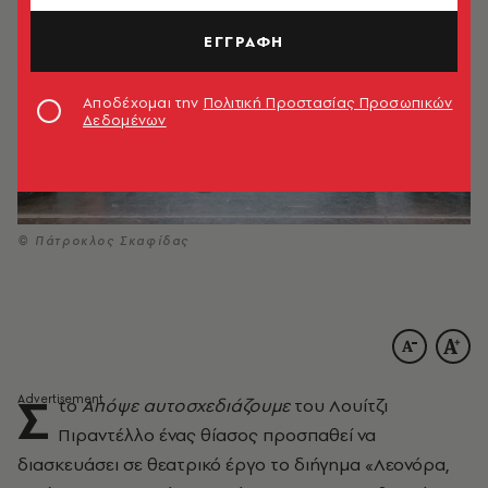
ΕΓΓΡΑΦΗ
Αποδέχομαι την
Πολιτική Προστασίας Προσωπικών
Δεδομένων
© Πάτροκλος Σκαφίδας
Σ
το
Απόψε αυτοσχεδιάζουμε
του Λουίτζι
Πιραντέλλο ένας θίασος προσπαθεί να
διασκευάσει σε θεατρικό έργο το διήγημα «Λεονόρα,