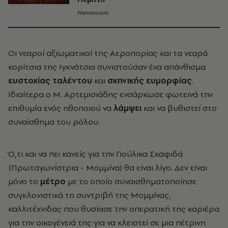
Newsroom
Οι νεαροί αξιωματικοί της Αεροπορίας και τα νεαρά
κορίτσια της Ιγκνάτσια συνιστούσαν ένα απάνθισμα
ευστοχίας
ταλέντου
και
σκηνικής ευμορφίας
.
Ιδιαίτερα ο Μ. Αρτεμισιάδης ενσάρκωσε φωτεινά την
επιθυμία ενός ηθοποιού να
λάμψει
και να βυθιστεί στο
συναίσθημα του ρόλου.
Ό,τι και να πει κανείς για την Γιούλικα Σκαφιδά
(Πρωταγωνίστρια - Μομμίνα) θα είναι λίγο. Δεν είναι
μόνο το
μέτρο
με το οποίο συναισθηματοποίησε
συγκλονιστικά τη συντριβή της Μομμίνας,
καλλιτέχνιδας που θυσίασε την οπερατική της καριέρα
για την οικογένειά της για να κλειστεί σε μια πέτρινη