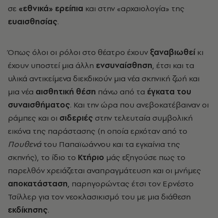
σε
«εθνικά» ερείπια
και στην «αρχαιολογία» της
ευαισθησίας
.
Όπως όλοι οι ρόλοι στο θέατρο έχουν
ξαναβιωθεί
κι
έχουν υποστεί μια άλλη
ενσυναίσθηση
, έτσι και τα
υλικά αντικείμενα διεκδικούν μια νέα σκηνική ζωή και
μια νέα
αισθητική θέση
πάνω από τα
έγκατα του
συναισθήματος
. Και την ώρα που ανεβοκατέβαιναν οι
ράμπες και οι
σιδεριές
στην τελευταία συμβολική
εικόνα της παράστασης (η οποία ερχόταν από το
Πουθενά
του Παπαϊωάννου και τα εγκαίνια της
σκηνής), το ίδιο το
Κτήριο
μάς εξηγούσε πως το
παρελθόν χρειάζεται αναπραγμάτευση και οι μνήμες
αποκατάσταση
, παρηγορώντας έτσι τον Ερνέστο
Τσίλλερ για τον νεοκλασικισμό του με μια διάθεση
εκδίκησης
.