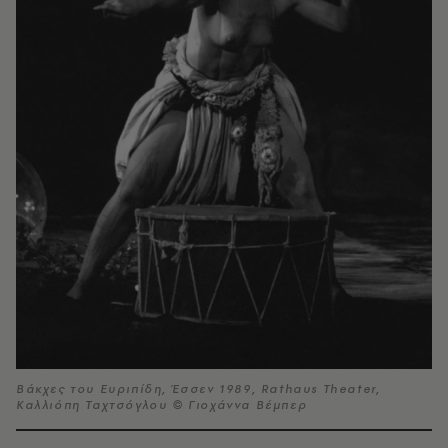
Βάκχες του Ευριπίδη, Έσσεν 1989, Rathaus Theater,
Καλλιόπη Ταχτσόγλου © Γιοχάννα Βέμπερ