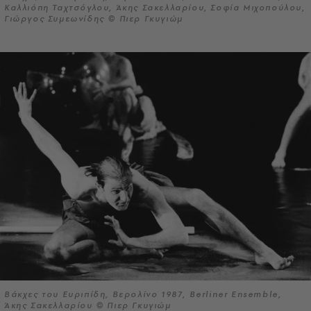
Καλλιόπη Ταχτσόγλου, Άκης Σακελλαρίου, Σοφία Μιχοπούλου,
Γιώργος Συμεωνίδης © Πιερ Γκυγιώμ
Βάκχες του Ευριπίδη, Βερολίνο 1987, Berliner Ensemble,
Άκης Σακελλαρίου © Πιερ Γκυγιώμ