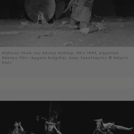
Μήδειας Υλικό του Χάινερ Μύλλερ, Πότι 1989, Δημοτικό
Θέατρο Πότι (Αρχαία Κολχίδα), Άκης Σακελλαρίου © Μάρτιν
Κοέν