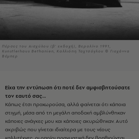
Πέρσες του Αισχύλου (β' εκδοχή), Βερολίνο 1991,
Kunstlerhaus Bethanien, Καλλιόπη Ταχτσόγλου © Γιοχάννα
Βέμπερ
Είχα την εντύπωση ότι ποτέ δεν αμφισβητούσατε
τον εαυτό σας...
Κάπως έτσι προχωρούσα, αλλά φαίνεται ότι κάποια
στιγμή, μέσα από τη μεγάλη αποδοχή αμβλύνθηκαν
κάποιες ανάγκες μου και κάποιες ακυρώθηκαν. Αυτό
ακριβώς που γίνεται ιδιαίτερα με τους νέους
καλλιτέχνες, οι οποίοι πραγματικά δεν βοηθιούνται