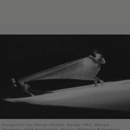
Κουαρτέτο του Χάινερ Μύλλερ, Μόσχα 1993, Θέατρο
Ταγκάνκα, Άλλα Ντεμίντοβα, Ντμίτρι Πεβτσόφ © Γιοχάννα