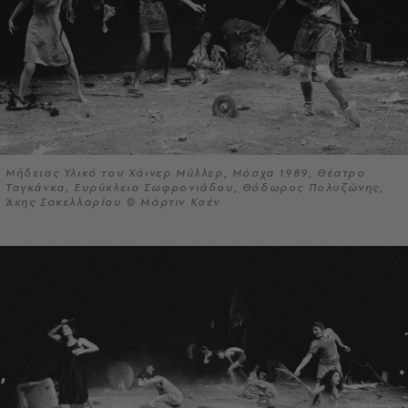
Μήδειας Υλικό του Χάινερ Μύλλερ, Μόσχα 1989, Θέατρο
Ταγκάνκα, Ευρύκλεια Σωφρονιάδου, Θόδωρος Πολυζώνης,
Άκης Σακελλαρίου © Μάρτιν Κοέν