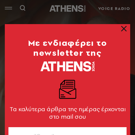
VOICE RADIO
Mε ενδιαφέρει το
newsletter της
Tα καλύτερα άρθρα της ημέρας έρχονται
στο mail σου