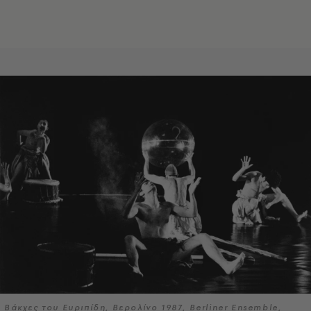
Βάκχες του Ευριπίδη, Βερολίνο 1987, Berliner Ensemble,