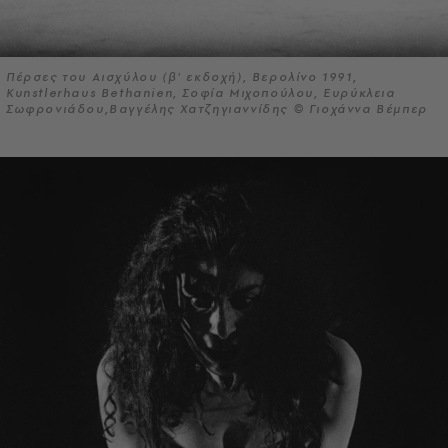
Πέρσες του Αισχύλου (β' εκδοχή), Βερολίνο 1991,
Kunstlerhaus Bethanien, Σοφία Μιχοπούλου, Ευρύκλεια
Σωφρονιάδου,Βαγγέλης Χατζηγιαννίδης © Γιοχάννα Βέμπερ