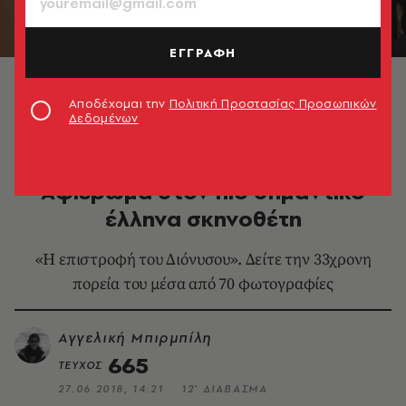
ΕΓΓΡΑΦΗ
© Johanna Weber
Αποδέχομαι την
Πολιτική Προστασίας Προσωπικών
Δεδομένων
ΘΕΑΤΡΟ - ΟΠΕΡΑ
Θεόδωρος Τερζόπουλος.
Αφιέρωμα στον πιο σημαντικό
έλληνα σκηνοθέτη
«Η επιστροφή του Διόνυσου». Δείτε την 33χρονη
πορεία του μέσα από 70 φωτογραφίες
Αγγελική Μπιρμπίλη
665
ΤΕΥΧΟΣ
27.06.2018, 14:21
12’ ΔΙΑΒΑΣΜΑ