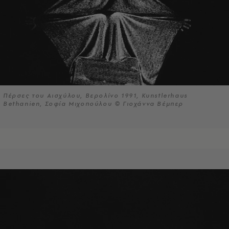
Πέρσες του Αισχύλου, Βερολίνο 1991, Kunstlerhaus
Bethanien, Σοφία Μιχοπούλου © Γιοχάννα Βέμπερ