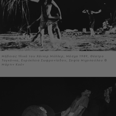
Μήδειας Υλικό του Χάινερ Μύλλερ, Μόσχα 1989, Θέατρο
Ταγκάνκα, Ευρύκλεια Σωφρονίαδου, Σοφία Μιχοπούλου ©
Μάρτιν Κοέν