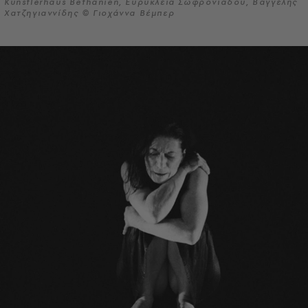
Kunstlerhaus Bethanien, Ευρύκλεια Σωφρονιάδου, Βαγγέλης
Χατζηγιαννίδης © Γιοχάννα Βέμπερ