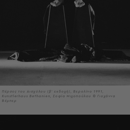
Πέρσες του Αισχύλου (β' εκδοχή), Βερολίνο 1991,
Kunstlerhaus Bethanien, Σοφία Μιχοπούλου © Γιοχάννα
Βέμπερ