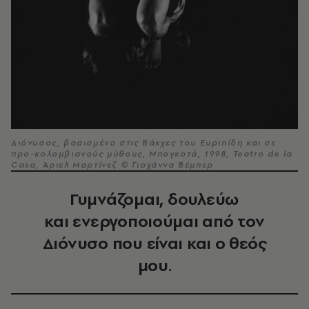
Διόνυσος, βασισμένο στις Βάκχες του Ευριπίδη και σε
προ-κολομβιανούς μύθους, Μπογκοτά, 1998, Teatro de la
Casa, Άριελ Μαρτίνεζ © Γιοχάννα Βέμπερ
Γυμνάζομαι, δουλεύω
και ενεργοποιούμαι από τον
Διόνυσο που είναι και ο θεός
μου.