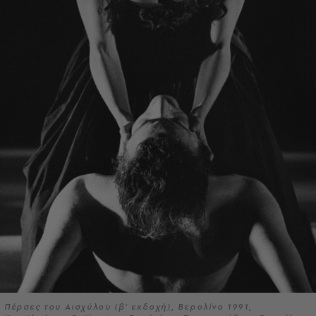
Πέρσες του Αισχύλου (β' εκδοχή), Βερολίνο 1991,