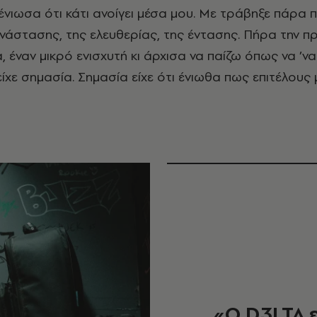
ένιωσα ότι κάτι ανοίγει μέσα μου. Με τράβηξε πάρα 
νάστασης, της ελευθερίας, της έντασης. Πήρα την π
, έναν μικρό ενισχυτή κι άρχισα να παίζω όπως να ’να
 είχε σημασία. Σημασία είχε ότι ένιωθα πως επιτέλου
«Ο D3LTA ε