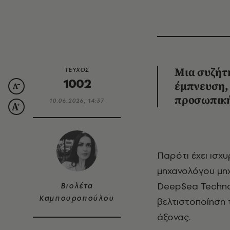
ΤΕΥΧΟΣ
Μια συζήτη
1002
έμπνευση, 
προσωπική
10.06.2026, 14:37
Παρότι έχει ισχυρό ακαδημαϊκό και επαγγελματικό υπόβαθρο, με σπουδές
μηχανολόγου μηχ
DeepSea Technol
Βιολέτα
Καμπουροπούλου
βελτιστοποίηση 
άξονας.