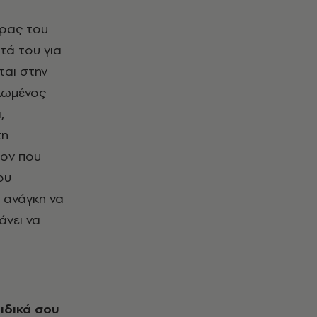
έρας του
τά του για
ται στην
αλωμένος
,
τη
ιον που
ου
 ανάγκη να
άνει να
ιδικά σου