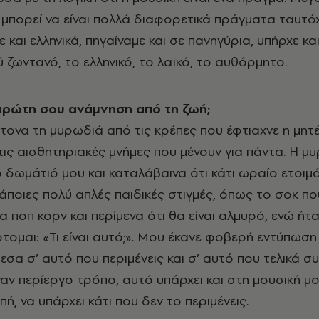
 μπορεί να είναι πολλά διαφορετικά πράγματα ταυτό
 και ελληνικά, πηγαίναμε και σε πανηγύρια, υπήρχε κα
ύ ζωντανό, το ελληνικό, το λαϊκό, το αυθόρμητο.
 πρώτη σου ανάμνηση από τη ζωή;
τονα τη μυρωδιά από τις κρέπες που έφτιαχνε η μητ
 τις αισθητηριακές μνήμες που μένουν για πάντα. Η μ
ο δωμάτιό μου και καταλάβαινα ότι κάτι ωραίο ετοιμά
 κάποιες πολύ απλές παιδικές στιγμές, όπως το σοκ πο
 ποπ κορν και περίμενα ότι θα είναι αλμυρό, ενώ ήτα
τομαι: «Τι είναι αυτό;». Μου έκανε φοβερή εντύπωση
α σ’ αυτό που περιμένεις και σ’ αυτό που τελικά συ
ναν περίεργο τρόπο, αυτό υπάρχει και στη μουσική μο
ή, να υπάρχει κάτι που δεν το περιμένεις.