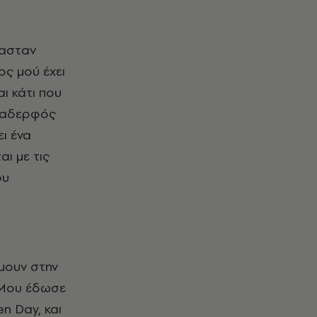
μασταν
ος μού έχει
αι κάτι που
 ο αδερφός
ει ένα
αι με τις
ου
Ήμουν στην
. Μου έδωσε
n Day, και