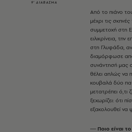
9’ ΔΙΑΒΑΣΜΑ
Από το πιάνο το
μέχρι τις σκηνές
συμμετοχή στη E
ειλικρίνεια, την
στη Γλυφάδα, αν
διαμόρφωσε από 
συνάντησή μας σ
θέλει απλώς να 
κουβαλά δύο πατ
μετατρέπει ό,τι ζ
ξεχωρίζει: ότι 
εξακολουθεί να ψ
― Ποιο είναι τ