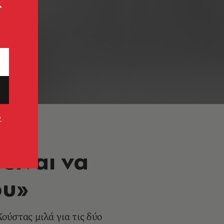
ς
ν
είναι να
ου»
ούστας μιλά για τις δύο