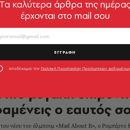
Tα καλύτερα άρθρα της ημέρα
έρχονται στο mail σου
ΕΓΓΡΑΦΗ
Αποδέχομαι την
Πολιτική Προστασίας Προσωπικών Δεδομένω
ΜΟΥΣΙΚΗ
Η πιο μεγάλη επιμονή 
αμένεις ο εαυτός σ
του νέου του άλμπουμ «Mad About It», ο Ρομπέρτο Κ