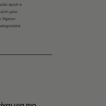
πολύ αυτή η
ρώτη μου
ι. Ήμουν
ς μπορούσα
ίναι μια πιο