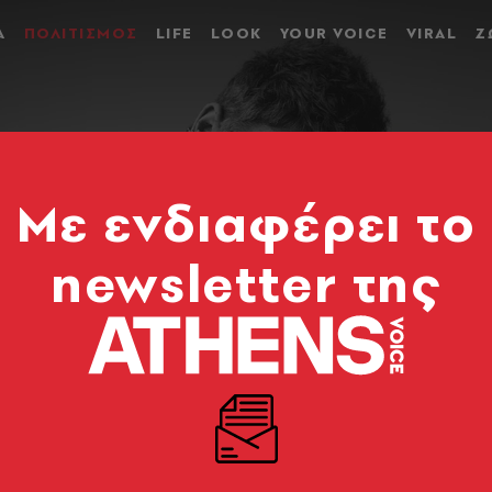
Α
ΠΟΛΙΤΙΣΜΟΣ
LIFE
LOOK
YOUR VOICE
VIRAL
Ζ
Mε ενδιαφέρει το
newsletter της