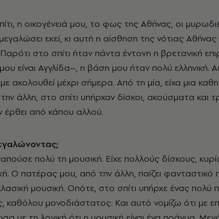
ίτι, η οικογένειά μου, το φως της Αθήνας, οι μυρωδι
μεγαλώσει εκεί, κι αυτή η αίσθηση της νότιας Αθήνας 
 Παρότι στο σπίτι ήταν πάντα έντονη η βρετανική επ
μου είναι Αγγλίδα–, η βάση μου ήταν πολύ ελληνική. Α
με ακολουθεί μέχρι σήμερα. Από τη μία, είχα μια καθ
την άλλη, στο σπίτι υπήρχαν δίσκοι, ακούσματα και τ
ν έρθει από κάπου αλλού.
εγαλώνοντας;
απούσε πολύ τη μουσική. Είχε πολλούς δίσκους, κυρ
ή. Ο πατέρας μου, από την άλλη, παίζει φανταστικό π
κλασική μουσική. Οπότε, στο σπίτι υπήρχε ένας πολύ 
, καθόλου μονοδιάστατος. Και αυτό νομίζω ότι με ε
ωσα με τη λογική ότι η μουσική είναι ένα πράγμα. Με