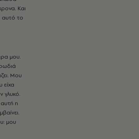
χρονα. Και
ι αυτό το
έρα μου.
υρωδιά
ζει. Μου
υ είχα
ν γλυκό.
 αυτή η
μβαίνει.
υ: μου