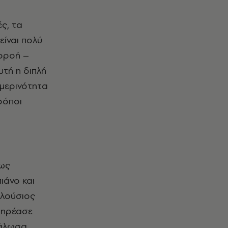
ές, τα
είναι πολύ
ιρροή –
υτή η διπλή
ημερινότητα
ρόποι
ίως
ιάνο και
πλούσιος
πηρέασε
γάλωσα