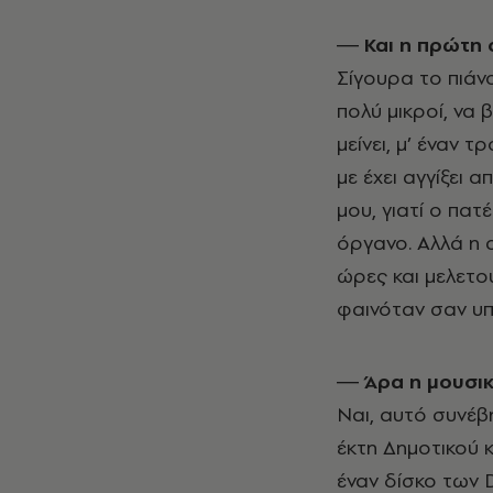
― Και η πρώτη 
Σίγουρα το πιάν
πολύ μικροί, να 
μείνει, μ’ έναν 
με έχει αγγίξει 
μου, γιατί ο πατ
όργανο. Αλλά η α
ώρες και μελετο
φαινόταν σαν υ
― Άρα η μουσικ
Ναι, αυτό συνέβ
έκτη Δημοτικού 
έναν δίσκο των 