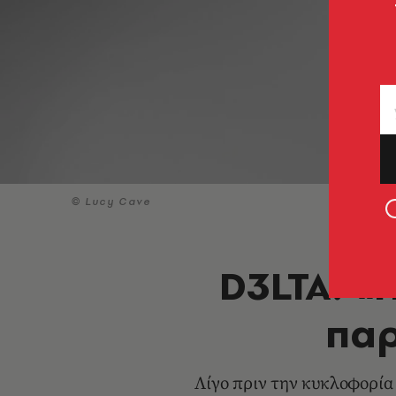
© Lucy Cave
D3LTA: «
παρ
Λίγο πριν την κυκλοφορία 