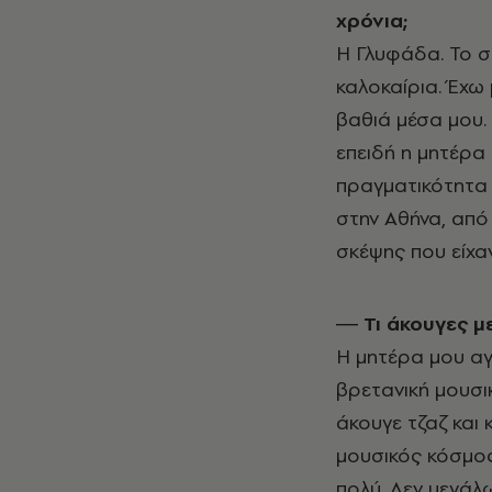
χρόνια;
Η Γλυφάδα. Το σπ
καλοκαίρια. Έχω 
βαθιά μέσα μου.
επειδή η μητέρα 
πραγματικότητα 
στην Αθήνα, από 
σκέψης που είχα
― Τι άκουγες μ
Η μητέρα μου αγ
βρετανική μουσικ
άκουγε τζαζ και 
μουσικός κόσμος
πολύ. Δεν μεγάλ