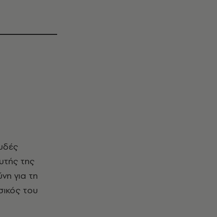
υτής της
νη για τη
σικός του