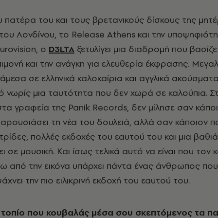
υ πατέρα του και τους βρετανικούς δίσκους της μητ
 του Λονδίνου, το Release Athens και την υποψηφιότη
urovision, ο
D
3LTA
ξετυλίγει μια διαδρομή που βασίζε
 επιμονή και την ανάγκη για ελευθερία έκφρασης. Μεγ
άμεσα σε ελληνικά καλοκαίρια και αγγλικά ακούσματα
νωρίς μια ταυτότητα που δεν χωρά σε καλούπια. Σ
τα γραφεία της Panik Records, δεν μίλησε σαν κάπο
παρουσιάσει τη νέα του δουλειά, αλλά σαν κάποιον π
ρίδες, πολλές εκδοχές του εαυτού του και μια βαθιά
ει σε μουσική. Και ίσως τελικά αυτό να είναι που τον κ
πίσω από την εικόνα υπάρχει πάντα ένας άνθρωπος που
άχνει την πιο ειλικρινή εκδοχή του εαυτού του.
ο τοπίο που κουβαλάς μέσα σου σκεπτόμενος τα πα