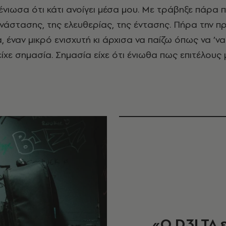
ένιωσα ότι κάτι ανοίγει μέσα μου. Με τράβηξε πάρα 
νάστασης, της ελευθερίας, της έντασης. Πήρα την π
, έναν μικρό ενισχυτή κι άρχισα να παίζω όπως να ’να
 είχε σημασία. Σημασία είχε ότι ένιωθα πως επιτέλου
«Ο D3LTA ε