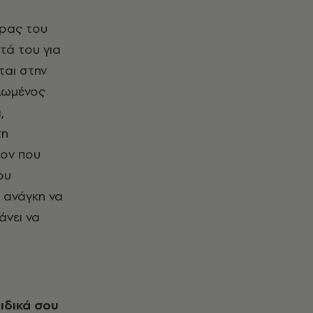
έρας του
τά του για
ται στην
αλωμένος
,
τη
ιον που
ου
 ανάγκη να
άνει να
ιδικά σου