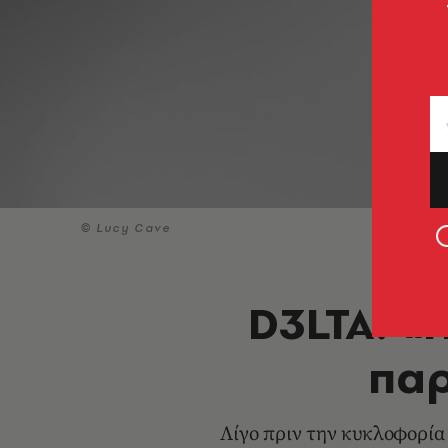
© Lucy Cave
D3LTA: «
παρ
Λίγο πριν την κυκλοφορία 