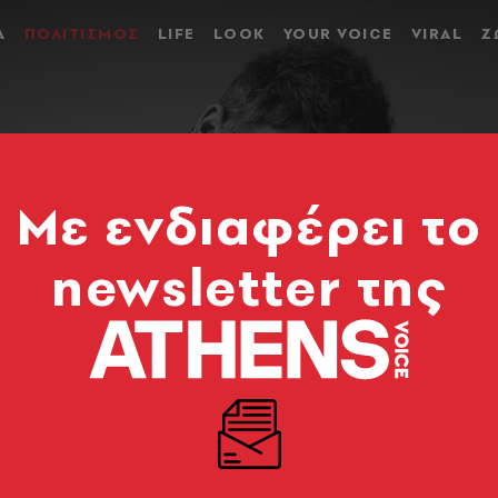
Α
ΠΟΛΙΤΙΣΜΟΣ
LIFE
LOOK
YOUR VOICE
VIRAL
Ζ
Mε ενδιαφέρει το
newsletter της