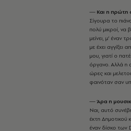
― Και η πρώτη 
Σίγουρα το πιάν
πολύ μικροί, να 
μείνει, μ’ έναν 
με έχει αγγίξει 
μου, γιατί ο πατ
όργανο. Αλλά η α
ώρες και μελετο
φαινόταν σαν υ
― Άρα η μουσικ
Ναι, αυτό συνέβ
έκτη Δημοτικού 
έναν δίσκο των 