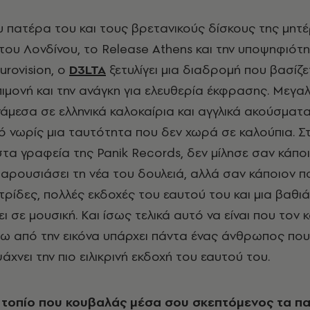
υ πατέρα του και τους βρετανικούς δίσκους της μητ
 του Λονδίνου, το Release Athens και την υποψηφιότη
urovision, ο
D
3LTA
ξετυλίγει μια διαδρομή που βασίζε
 επιμονή και την ανάγκη για ελευθερία έκφρασης. Μεγ
άμεσα σε ελληνικά καλοκαίρια και αγγλικά ακούσματα
νωρίς μια ταυτότητα που δεν χωρά σε καλούπια. Σ
τα γραφεία της Panik Records, δεν μίλησε σαν κάπο
παρουσιάσει τη νέα του δουλειά, αλλά σαν κάποιον π
ρίδες, πολλές εκδοχές του εαυτού του και μια βαθιά
ει σε μουσική. Και ίσως τελικά αυτό να είναι που τον κ
πίσω από την εικόνα υπάρχει πάντα ένας άνθρωπος που
άχνει την πιο ειλικρινή εκδοχή του εαυτού του.
ο τοπίο που κουβαλάς μέσα σου σκεπτόμενος τα πα