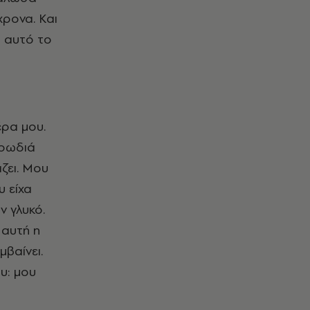
χρονα. Και
ι αυτό το
έρα μου.
υρωδιά
ζει. Μου
υ είχα
ν γλυκό.
 αυτή η
μβαίνει.
υ: μου