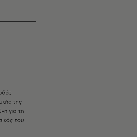
υτής της
νη για τη
σικός του