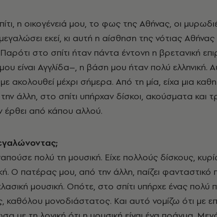
ίτι, η οικογένειά μου, το φως της Αθήνας, οι μυρωδι
μεγαλώσει εκεί, κι αυτή η αίσθηση της νότιας Αθήνας 
 Παρότι στο σπίτι ήταν πάντα έντονη η βρετανική επ
μου είναι Αγγλίδα–, η βάση μου ήταν πολύ ελληνική. Α
με ακολουθεί μέχρι σήμερα. Από τη μία, είχα μια καθ
την άλλη, στο σπίτι υπήρχαν δίσκοι, ακούσματα και τ
ν έρθει από κάπου αλλού.
εγαλώνοντας;
απούσε πολύ τη μουσική. Είχε πολλούς δίσκους, κυρ
ή. Ο πατέρας μου, από την άλλη, παίζει φανταστικό π
κλασική μουσική. Οπότε, στο σπίτι υπήρχε ένας πολύ 
, καθόλου μονοδιάστατος. Και αυτό νομίζω ότι με ε
ωσα με τη λογική ότι η μουσική είναι ένα πράγμα. Με