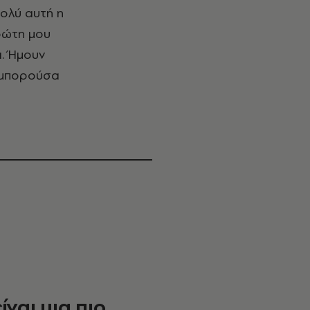
πολύ αυτή η
ρώτη μου
ι. Ήμουν
ς μπορούσα
ίναι μια πιο