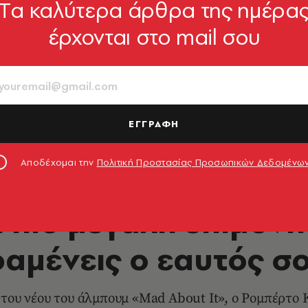
Tα καλύτερα άρθρα της ημέρα
έρχονται στο mail σου
ΕΓΓΡΑΦΗ
Αποδέχομαι την
Πολιτική Προστασίας Προσωπικών Δεδομένω
ΜΟΥΣΙΚΗ
Η πιο μεγάλη επιμονή 
αμένεις ο εαυτός σ
του νέου του άλμπουμ «Mad About It», ο Ρομπέρτο Κ