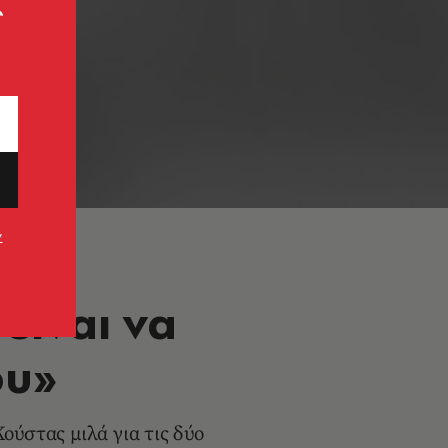
ς
ν
είναι να
ου»
ούστας μιλά για τις δύο