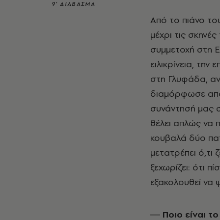
9’ ΔΙΑΒΑΣΜΑ
Από το πιάνο το
μέχρι τις σκηνές
συμμετοχή στη E
ειλικρίνεια, την
στη Γλυφάδα, αν
διαμόρφωσε από 
συνάντησή μας σ
θέλει απλώς να 
κουβαλά δύο πατ
μετατρέπει ό,τι ζ
ξεχωρίζει: ότι 
εξακολουθεί να ψ
― Ποιο είναι τ