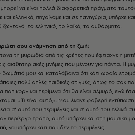
 μπορεί να είναι πολλά διαφορετικά πράγματα ταυτό
 και ελληνικά, πηγαίναμε και σε πανηγύρια, υπήρχε κα
ύ ζωντανό, το ελληνικό, το λαϊκό, το αυθόρμητο.
 πρώτη σου ανάμνηση από τη ζωή;
τονα τη μυρωδιά από τις κρέπες που έφτιαχνε η μητ
 τις αισθητηριακές μνήμες που μένουν για πάντα. Η μ
ο δωμάτιό μου και καταλάβαινα ότι κάτι ωραίο ετοιμά
 κάποιες πολύ απλές παιδικές στιγμές, όπως το σοκ πο
 ποπ κορν και περίμενα ότι θα είναι αλμυρό, ενώ ήτα
τομαι: «Τι είναι αυτό;». Μου έκανε φοβερή εντύπωση
α σ’ αυτό που περιμένεις και σ’ αυτό που τελικά συ
ναν περίεργο τρόπο, αυτό υπάρχει και στη μουσική μο
ή, να υπάρχει κάτι που δεν το περιμένεις.