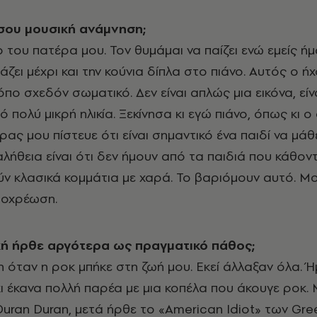
σου μουσική ανάμνηση;
ο του πατέρα μου. Τον θυμάμαι να παίζει ενώ εμείς ή
βάζει μέχρι και την κούνια δίπλα στο πιάνο. Αυτός ο ήχ
τρόπο σχεδόν σωματικό. Δεν είναι απλώς μια εικόνα, είν
από πολύ μικρή ηλικία. Ξεκίνησα κι εγώ πιάνο, όπως κι
έρας μου πίστευε ότι είναι σημαντικό ένα παιδί να μάθ
λήθεια είναι ότι δεν ήμουν από τα παιδιά που κάθοντ
ύν κλασικά κομμάτια με χαρά. Το βαριόμουν αυτό. Μ
ποχρέωση.
ή ήρθε αργότερα ως πραγματικό πάθος;
η όταν η ροκ μπήκε στη ζωή μου. Εκεί άλλαξαν όλα. 
κι έκανα πολλή παρέα με μια κοπέλα που άκουγε ροκ
Duran Duran, μετά ήρθε το «American Idiot» των Gree