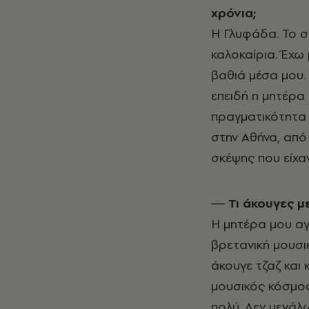
χρόνια;
Η Γλυφάδα. Το σπ
καλοκαίρια. Έχω 
βαθιά μέσα μου.
επειδή η μητέρα 
πραγματικότητα 
στην Αθήνα, από 
σκέψης που είχα
― Τι άκουγες μ
Η μητέρα μου αγ
βρετανική μουσικ
άκουγε τζαζ και 
μουσικός κόσμος
πολύ. Δεν μεγάλ