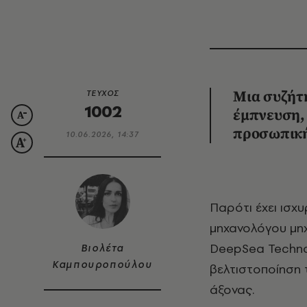
ΤΕΥΧΟΣ
Μια συζήτη
1002
έμπνευση, 
προσωπική
10.06.2026, 14:37
Παρότι έχει ισχυρό ακαδημαϊκό και επαγγελματικό υπόβαθρο, με σπουδές
μηχανολόγου μηχ
DeepSea Technol
Βιολέτα
Καμπουροπούλου
βελτιστοποίηση 
άξονας.