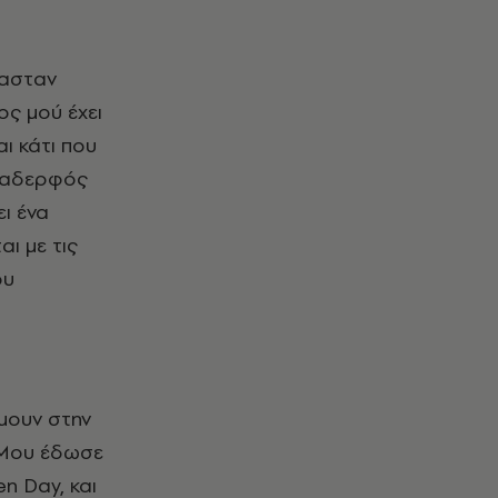
μασταν
ος μού έχει
αι κάτι που
 ο αδερφός
ει ένα
αι με τις
ου
Ήμουν στην
. Μου έδωσε
n Day, και