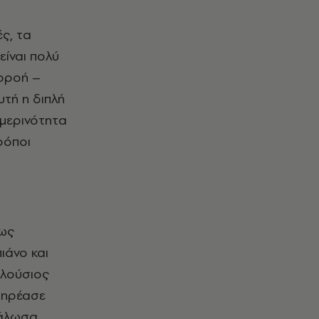
ές, τα
είναι πολύ
ιρροή –
υτή η διπλή
ημερινότητα
ρόποι
ίως
ιάνο και
πλούσιος
πηρέασε
γάλωσα