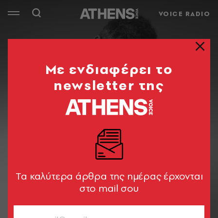
VOICE RADIO
Mε ενδιαφέρει το
newsletter της
Tα καλύτερα άρθρα της ημέρας έρχονται
στο mail σου