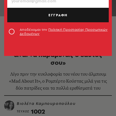
ΕΓΓΡΑΦΗ
© Lucy Cave
Αποδέχομαι την
Πολιτική Προστασίας Προσωπικών
Δεδομένων
ΜΟΥΣΙΚΗ
D3LTA: «Η πιο μεγάλη επιμονή
είναι να παραμένεις ο εαυτός
σου»
Λίγο πριν την κυκλοφορία του νέου του άλμπουμ
«Mad About It», ο Ρομπέρτο Κούστας μιλά για τις
δύο πατρίδες και τα πολλά ερεθίσματά του
Βιολέτα Καμπουροπούλου
1002
ΤΕΥΧΟΣ