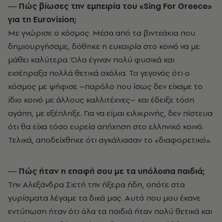
― Πώς βίωσες την εμπειρία του «Sing
For
Greece
»
για τη Eurovision
;
Με γνώρισε ο κόσμος. Μέσα από τα βιντεάκια που
δημιουργήσαμε, δόθηκε η ευκαιρία στο κοινό να με
μάθει καλύτερα. Όλα έγιναν πολύ φυσικά και
εισέπραξα πολλά θετικά σχόλια. Το γεγονός ότι ο
κόσμος με ψήφισε –παρόλο που ίσως δεν είχαμε το
ίδιο κοινό με άλλους καλλιτέχνες– και έδειξε τόση
αγάπη, με εξέπληξε. Για να είμαι ειλικρινής, δεν πίστευα
ότι θα είχα τόσο ευρεία απήχηση στο ελληνικό κοινό.
Τελικά, αποδείχθηκε ότι αγκάλιασαν το «διαφορετικό».
― Πώς ήταν η επαφή σου με τα υπόλοιπα παιδιά;
Την Αλεξάνδρα Σιετή την ήξερα ήδη, οπότε στα
γυρίσματα λέγαμε τα δικά μας. Αυτό που μου έκανε
εντύπωση ήταν ότι όλα τα παιδιά ήταν πολύ θετικά και