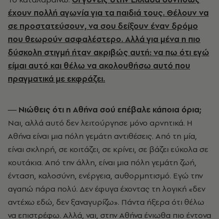
έχουν πολλή αγωνία για τα παιδιά τους. Θέλουν να
σε προστατεύσουν, να σου δείξουν έναν δρόμο
που θεωρούν ασφαλέστερο. Αλλά για μένα η πιο
δύσκολη στιγμή ήταν ακριβώς αυτή: να πω ότι εγώ
είμαι αυτό και θέλω να ακολουθήσω αυτό που
πραγματικά με εκφράζει.
― Νιώθεις ότι η Αθήνα σού επέβαλε κάποια όρια;
Ναι, αλλά αυτό δεν λειτούργησε μόνο αρνητικά. Η
Αθήνα είναι μια πόλη γεμάτη αντιθέσεις. Από τη μία,
είναι σκληρή, σε κοιτάζει, σε κρίνει, σε βάζει εύκολα σε
κουτάκια. Από την άλλη, είναι μια πόλη γεμάτη ζωή,
ένταση, καλοσύνη, ενέργεια, αυθορμητισμό. Εγώ την
αγαπώ πάρα πολύ. Δεν έφυγα έχοντας τη λογική «δεν
αντέχω εδώ, δεν ξαναγυρίζω». Πάντα ήξερα ότι θέλω
να επιστρέφω. Αλλά, ναι, στην Αθήνα ένιωθα πιο έντονα