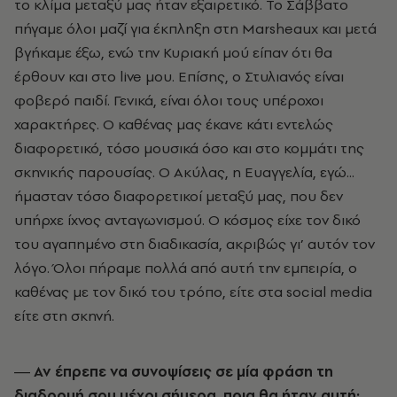
το κλίμα μεταξύ μας ήταν εξαιρετικό. Το Σάββατο
πήγαμε όλοι μαζί για έκπληξη στη Marsheaux και μετά
βγήκαμε έξω, ενώ την Κυριακή μού είπαν ότι θα
έρθουν και στο live μου. Επίσης, ο Στυλιανός είναι
φοβερό παιδί. Γενικά, είναι όλοι τους υπέροχοι
χαρακτήρες. Ο καθένας μας έκανε κάτι εντελώς
διαφορετικό, τόσο μουσικά όσο και στο κομμάτι της
σκηνικής παρουσίας. Ο Ακύλας, η Ευαγγελία, εγώ...
ήμασταν τόσο διαφορετικοί μεταξύ μας, που δεν
υπήρχε ίχνος ανταγωνισμού. Ο κόσμος είχε τον δικό
του αγαπημένο στη διαδικασία, ακριβώς γι’ αυτόν τον
λόγο. Όλοι πήραμε πολλά από αυτή την εμπειρία, ο
καθένας με τον δικό του τρόπο, είτε στα social media
είτε στη σκηνή.
― Αν έπρεπε να συνοψίσεις σε μία φράση τη
διαδρομή σου μέχρι σήμερα, ποια θα ήταν αυτή;