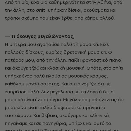
Από τη μία, είχα μια καθημερινότητα στην Αθήνα, από
την άλλη, στο σπίτι υπήρχαν δίσκοι, ακούσματα και
τρόποι σκέψης που είχαν έρθει από κάπου αλλού.
― Τι άκουγες μεγαλώνοντας;
Η μητέρα μου αγαπούσε πολύ τη μουσική. Είχε
πολλούς δίσκους, κυρίως βρετανική μουσική. Ο
πατέρας μου, από την άλλη, παίζει φανταστικό πιάνο
και άκουγε τζαζ και κλασική μουσική. Οπότε, στο σπίτι
υπήρχε ένας πολύ πλούσιος μουσικός κόσμος,
καθόλου μονοδιάστατος. Και αυτό νομίζω ότι με
επηρέασε πολύ. Δεν μεγάλωσα με τη λογική ότι η
μουσική είναι ένα πράγμα. Μεγάλωσα μαθαίνοντας ότι
μπορεί να είναι πολλά διαφορετικά πράγματα
ταυτόχρονα. Και βέβαια, ακούγαμε και ελληνικά,
πηγαίναμε και σε πανηγύρια, υπήρχε και αυτό το
στοιχείο, το πολύ ζωντανό, το ελληνικό, το λαϊκό, το