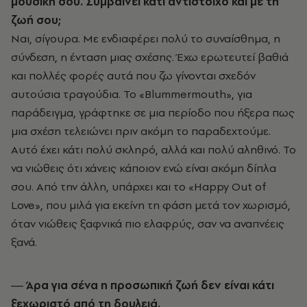
μουσική σου. Συμβαίνει κάτι αντίστοιχο και με τη
ζωή σου;
Ναι, σίγουρα. Με ενδιαφέρει πολύ το συναίσθημα, η
σύνδεση, η ένταση μιας σχέσης. Έχω ερωτευτεί βαθιά
και πολλές φορές αυτά που ζω γίνονται σχεδόν
αυτούσια τραγούδια. Το «Blummermouth», για
παράδειγμα, γράφτηκε σε μια περίοδο που ήξερα πως
μια σχέση τελειώνει πριν ακόμη το παραδεχτούμε.
Αυτό έχει κάτι πολύ σκληρό, αλλά και πολύ αληθινό. Το
να νιώθεις ότι χάνεις κάποιον ενώ είναι ακόμη δίπλα
σου. Από την άλλη, υπάρχει και το «Happy Out of
Love», που μιλά για εκείνη τη φάση μετά τον χωρισμό,
όταν νιώθεις ξαφνικά πιο ελαφρύς, σαν να αναπνέεις
ξανά.
― Άρα για σένα η προσωπική ζωή δεν είναι κάτι
ξεχωριστό από τη δουλειά.