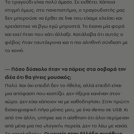
Το τραγούδι είναι πολύ άμεσο. Σε εκθέτει. Κάποια
στιγμή όμως, στο πανεπιστήμιο, ο τραγουδιστής μας
δεν μπορούσε να έρθει σε live που είχαμε κλείσει και
χρειάστηκε να βγω εγώ μπροστά. Το έκανα μία φορά
και εκεί ήταν που κάτι άλλαξε. Κατάλαβα ότι αυτός ο
φόβος ήταν ταυτόχρονα και η πιο αληθινή σύνδεση με
το κοινό.
― Πόσο δύσκολο ήταν να πάρεις στα σοβαρά την
ιδέα ότι θα γίνεις μουσικός;
Πολύ. Και όχι επειδή δεν το ήθελα, αλλά επειδή είναι
μια απόφαση που κοστίζει. Δεν ήξερα κανέναν στον
χώρο. Δεν είχα κάποιον να με καθοδηγήσει. Στην πρώτη
δισκογραφική πήγα μόνος μου, με ένα demo σε USB. Κι
από την άλλη, υπήρχε και η αίσθηση ότι όλοι περίμεναν
από μένα μια πιο «λογική» πορεία. Δεν το λέω με κακία.
Το καταλαβαίνω.
Οι γονείς στην Ελλάδα συνήθως