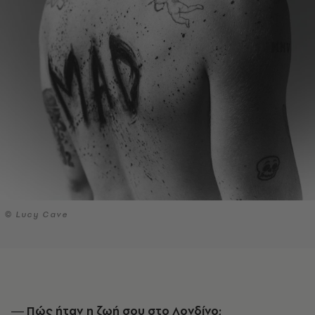
© Lucy Cave
― Πώς ήταν η ζωή σου στο Λονδίνο;