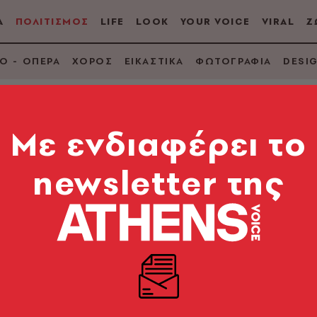
Α
ΠΟΛΙΤΙΣΜΟΣ
LIFE
LOOK
YOUR VOICE
VIRAL
Ζ
Ο - ΟΠΕΡΑ
ΧΟΡΟΣ
ΕΙΚΑΣΤΙΚΑ
ΦΩΤΟΓΡΑΦΙΑ
DESI
Mε ενδιαφέρει το
newsletter της
 Σε ποια θέση τερμάτ
ί Φινλανδία και Αυσ