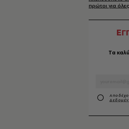
πρώτοι για όλες
Ε
Γ
Tα καλύ
EMAIL
Αποδέχο
Δεδομέ