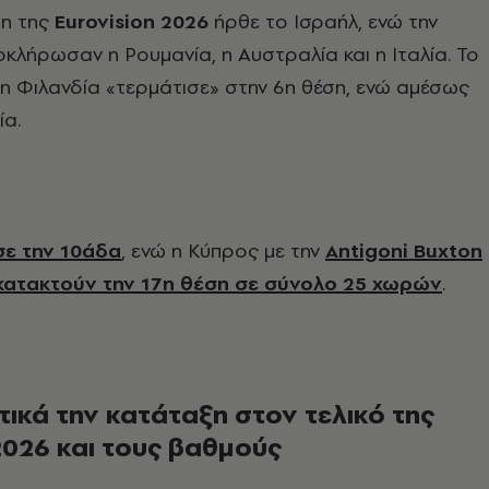
ση της
Eurovision 2026
ήρθε το Ισραήλ, ενώ την
λήρωσαν η Ρουμανία, η Αυστραλία και η Ιταλία. Το
η Φιλανδία «τερμάτισε» στην 6η θέση, ενώ αμέσως
ία.
σε την 10άδα
, ενώ η Κύπρος με την
Antigoni Buxton
α κατακτούν την 17η θέση σε σύνολο 25 χωρών
.
τικά την κατάταξη στον τελικό της
2026 και τους βαθμούς