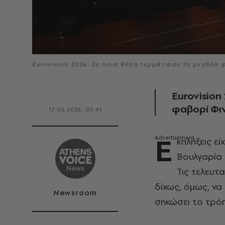
Eurovision 2026: Σε ποια θέση τερμάτισαν τα μεγάλ
Eurovision
φαβορί Φιν
17.05.2026, 02:41
Ε
κπλήξεις ε
Βουλγαρία 
Τις τελευτ
δίχως, όμως, να 
Newsroom
σηκώσει το τρό