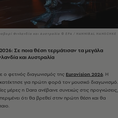
α φαβορί Φινλανδία και Αυστραλία © EPA / HANNIBAL HANSCHKE
 2026: Σε ποια θέση τερμάτισαν τα μεγάλα
λανδία και Αυστραλία
ίχε ο φετινός διαγωνισμός της
Eurovision 2026
. Η
κατέκτησε για πρώτη φορά τον μουσικό διαγωνισμό.
αίες μέρες η Dara ανέβαινε συνεχώς στις προγνώσεις,
περιμένει ότι θα βρεθεί στην πρώτη θέση και θα
παιο.