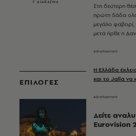
1’ ΔΙΑΒΑΣΜΑ
Στη δεύτερη θέ
πρώτη 5άδα ολοκ
μεγάλο φαβορί, 
μετά ήρθε η Δαν
Η Ελλάδα έκλει
και το Jalla ν
EΠΙΛΟΓΈΣ
Δείτε αναλυ
Eurovision 