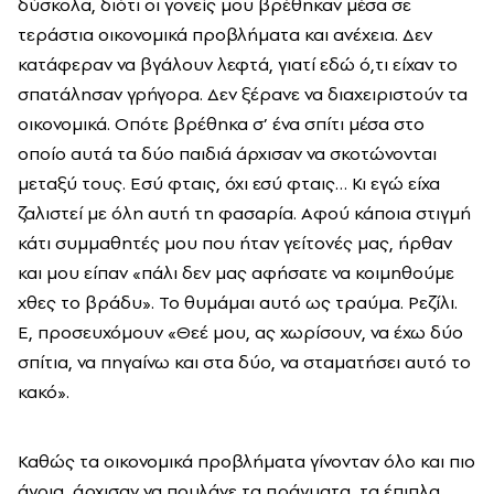
δύσκολα, διότι οι γονείς μου βρέθηκαν μέσα σε
τεράστια οικονομικά προβλήματα και ανέχεια. Δεν
κατάφεραν να βγάλουν λεφτά, γιατί εδώ ό,τι είχαν το
σπατάλησαν γρήγορα. Δεν ξέρανε να διαχειριστούν τα
οικονομικά. Οπότε βρέθηκα σ’ ένα σπίτι μέσα στο
οποίο αυτά τα δύο παιδιά άρχισαν να σκοτώνονται
μεταξύ τους. Εσύ φταις, όχι εσύ φταις… Κι εγώ είχα
ζαλιστεί με όλη αυτή τη φασαρία. Αφού κάποια στιγμή
κάτι συμμαθητές μου που ήταν γείτονές μας, ήρθαν
και μου είπαν «πάλι δεν μας αφήσατε να κοιμηθούμε
χθες το βράδυ». Το θυμάμαι αυτό ως τραύμα. Ρεζίλι.
Ε, προσευχόμουν «Θεέ μου, ας χωρίσουν, να έχω δύο
σπίτια, να πηγαίνω και στα δύο, να σταματήσει αυτό το
κακό».
Καθώς τα οικονομικά προβλήματα γίνονταν όλο και πιο
άγρια, άρχισαν να πουλάνε τα πράγματα, τα έπιπλα