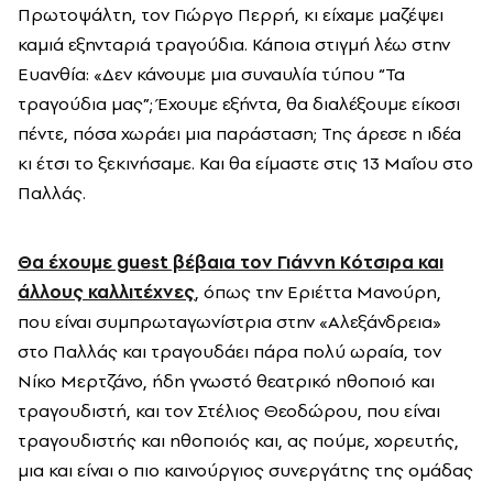
Πρωτοψάλτη, τον Γιώργο Περρή, κι είχαμε μαζέψει
καμιά εξηνταριά τραγούδια. Κάποια στιγμή λέω στην
Ευανθία: «Δεν κάνουμε μια συναυλία τύπου “Τα
τραγούδια μας”; Έχουμε εξήντα, θα διαλέξουμε είκοσι
πέντε, πόσα χωράει μια παράσταση; Της άρεσε η ιδέα
κι έτσι το ξεκινήσαμε. Και θα είμαστε στις 13 Μαΐου στο
Παλλάς.
Θα έχουμε guest βέβαια τον Γιάννη Κότσιρα και
άλλους καλλιτέχνες
, όπως την Εριέττα Μανούρη,
που είναι συμπρωταγωνίστρια στην «Αλεξάνδρεια»
στο Παλλάς και τραγουδάει πάρα πολύ ωραία, τον
Νίκο Μερτζάνο, ήδη γνωστό θεατρικό ηθοποιό και
τραγουδιστή, και τον Στέλιος Θεοδώρου, που είναι
τραγουδιστής και ηθοποιός και, ας πούμε, χορευτής,
μια και είναι ο πιο καινούργιος συνεργάτης της ομάδας