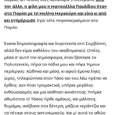
την άλλη, η φίλη μου η Μανουέλλα Παυλίδου ήταν
στο Παρίσι με τη Μελίνα Μερκούρη και είχα κι από
κει ενημέρωση
. Εγώ τότε πηγαινοερχόμουν στο
Παρίσι.
Έκανα δημοσιογραφία και λογοτεχνία στη Σορβόννη,
αλλά δεν είμαι καθόλου του ακαδημαϊκού. Οπότε,
μέσα σ’ αυτή την ατμόσφαιρα, όταν ξέσπασε το
Πολυτεχνείο, πήρα τα πόδια μου και πήγα. Ήμουν
περίεργος. Χώθηκα και μέσα, κι αφού έμεινα λίγες
ώρες, τηλεφώνησα στον Τάσο και του λέω πρέπει να
έρθεις. Δεν ήταν τρομαχτικά, υπήρχε μεγάλος
ενθουσιασμός και μια αίσθηση κοινότητας. Υπήρχε
αθωότητα. Ο Τάσος ήρθε αμέσως, και μάλιστα,
θυμάμαι, ανέβαινε στα δέντρα, μάζευε νεράντζια και
τα πέταγε στους αστυνομικούς. Και μ’ αυτό το αθώο