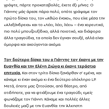
γράψτε, πάρτε προκαταβολές, έχετε έξι μήνες. Ο
Γιάννης μάς άρεσε πάρα πολύ, οπότε γράψαμε τον
πρώτο δίσκο του, τον «Αθώο ένοχο», που είχε μέσα την
«Αλεξάνδρεια» και το «Λέει, λέει, λέει» – ένα χορευτικό,
πιο πολύ μπουζουξίδικο, αλλά ποιοτικό, και διάφορα
άλλα τραγούδια, τα οποία δεν έγιναν σουξέ, αλλά είναι
όμορφα και ακούγονται ακόμα.
Τον δεύτερο δίσκο του ο Γιάννης τον έκανε με την
Ευανθία και την Ελένη Ζιώγα κι έκανε τεράστια
επιτυχία.
Και στον τρίτο δίσκο ξανάρθαν σ’ εμένα, και
κάναμε κι έναν ακόμα κι ένα δεύτερο ολόκληρο LP.
Μετά, όποτε μας ζητούσαν, από θέατρο, από
οτιδήποτε, για να φτιάξουμε ένα τραγούδι, εμείς
φωνάζαμε τον Γιάννη. Κάναμε και πολλές άλλες
δουλειές μαζί με την Ευανθία: την Άλκηστη