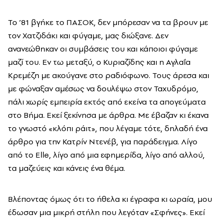
Το ’81 βγήκε το ΠΑΣΟΚ, δεν μπόρεσαν να τα βρουν με
τον Χατζιδάκι και φύγαμε, μας διώξανε. Δεν
ανανεώθηκαν οι συμβάσεις του και κάποιοι φύγαμε
μαζί του. Εν τω μεταξύ, ο Κυριαζίδης και η Αγλαΐα
Κρεμέζη με ακούγανε στο ραδιόφωνο. Τους άρεσα και
με φώναξαν αμέσως να δουλέψω στον Ταχυδρόμο,
πάλι χωρίς εμπειρία εκτός από εκείνα τα απογεύματα
στο Βήμα. Εκεί ξεκίνησα με άρθρα. Με έβαζαν κι έκανα
το γνωστό «κλόπι ράιτ», που λέγαμε τότε, δηλαδή ένα
άρθρο για την Κατρίν Ντενέβ, για παράδειγμα. Λίγο
από το Elle, λίγο από μια εφημερίδα, λίγο από αλλού,
τα μαζεύεις και κάνεις ένα θέμα.
Βλέποντας όμως ότι το ήθελα κι έγραφα κι ωραία, μου
έδωσαν μια μικρή στήλη που λεγόταν «Σφήνες». Εκεί