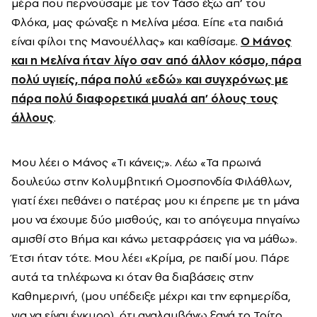
μέρα που περνούσαμε με τον Τάσο έξω απ’ του
Φλόκα, μας φώναξε η Μελίνα μέσα. Είπε «τα παιδιά
είναι φίλοι της Μανουέλλας» και καθίσαμε.
Ο Μάνος
και η Μελίνα ήταν λίγο σαν από άλλον κόσμο, πάρα
πολύ υγιείς, πάρα πολύ «εδώ» και συγχρόνως με
πάρα πολύ διαφορετικά μυαλά απ’ όλους τους
άλλους
.
Μου λέει ο Μάνος «Τι κάνεις;». Λέω «Τα πρωινά
δουλεύω στην Κολυμβητική Ομοσπονδία Φιλάθλων,
γιατί έχει πεθάνει ο πατέρας μου κι έπρεπε με τη μάνα
μου να έχουμε δύο μισθούς, και το απόγευμα πηγαίνω
αμισθί στο Βήμα και κάνω μεταφράσεις για να μάθω».
Έτσι ήταν τότε. Μου λέει «Κρίμα, ρε παιδί μου. Πάρε
αυτά τα τηλέφωνα κι όταν θα διαβάσεις στην
Καθημερινή, (μου υπέδειξε μέχρι και την εφημερίδα,
για να είναι έγκυρο), ότι αναλαμβάνω ξανά το Τρίτο