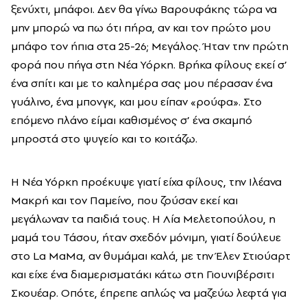
ξενύχτι, μπάφοι. Δεν θα γίνω Βαρουφάκης τώρα να
μην μπορώ να πω ότι πήρα, αν και τον πρώτο μου
μπάφο τον ήπια στα 25-26; Μεγάλος. Ήταν την πρώτη
φορά που πήγα στη Νέα Υόρκη. Βρήκα φίλους εκεί σ’
ένα σπίτι και με το καλημέρα σας μου πέρασαν ένα
γυάλινο, ένα μπονγκ, και μου είπαν «ρούφα». Στο
επόμενο πλάνο είμαι καθισμένος σ’ ένα σκαμπό
μπροστά στο ψυγείο και το κοιτάζω.
Η Νέα Υόρκη προέκυψε γιατί είχα φίλους, την Ιλέανα
Μακρή και τον Παμείνο, που ζούσαν εκεί και
μεγάλωναν τα παιδιά τους. Η Λία Μελετοπούλου, η
μαμά του Τάσου, ήταν σχεδόν μόνιμη, γιατί δούλευε
στο La MaMa, αν θυμάμαι καλά, με την Έλεν Στιούαρτ
και είχε ένα διαμερισματάκι κάτω στη Γιουνιβέρσιτι
Σκουέαρ. Οπότε, έπρεπε απλώς να μαζεύω λεφτά για