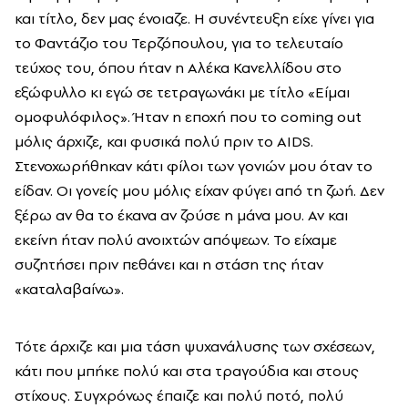
και τίτλο, δεν μας ένοιαζε. Η συνέντευξη είχε γίνει για
το Φαντάζιο του Τερζόπουλου, για το τελευταίο
τεύχος του, όπου ήταν η Αλέκα Κανελλίδου στο
εξώφυλλο κι εγώ σε τετραγωνάκι με τίτλο «Είμαι
ομοφυλόφιλος». Ήταν η εποχή που το coming out
μόλις άρχιζε, και φυσικά πολύ πριν το AIDS.
Στενοχωρήθηκαν κάτι φίλοι των γονιών μου όταν το
είδαν. Οι γονείς μου μόλις είχαν φύγει από τη ζωή. Δεν
ξέρω αν θα το έκανα αν ζούσε η μάνα μου. Αν και
εκείνη ήταν πολύ ανοιχτών απόψεων. Το είχαμε
συζητήσει πριν πεθάνει και η στάση της ήταν
«καταλαβαίνω».
Τότε άρχιζε και μια τάση ψυχανάλυσης των σχέσεων,
κάτι που μπήκε πολύ και στα τραγούδια και στους
στίχους. Συγχρόνως έπαιζε και πολύ ποτό, πολύ