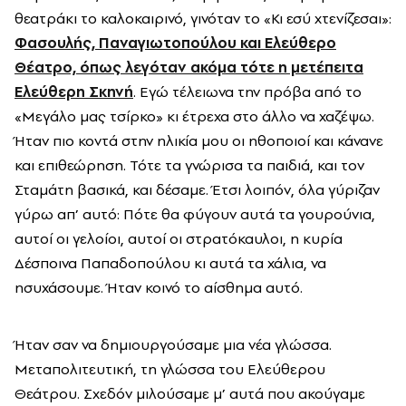
θεατράκι το καλοκαιρινό, γινόταν το «Κι εσύ χτενίζεσαι»:
Φασουλής, Παναγιωτοπούλου και Ελεύθερο
Θέατρο, όπως λεγόταν ακόμα τότε η μετέπειτα
Ελεύθερη Σκηνή
. Εγώ τέλειωνα την πρόβα από το
«Μεγάλο μας τσίρκο» κι έτρεχα στο άλλο να χαζέψω.
Ήταν πιο κοντά στην ηλικία μου οι ηθοποιοί και κάνανε
και επιθεώρηση. Τότε τα γνώρισα τα παιδιά, και τον
Σταμάτη βασικά, και δέσαμε. Έτσι λοιπόν, όλα γύριζαν
γύρω απ’ αυτό: Πότε θα φύγουν αυτά τα γουρούνια,
αυτοί οι γελοίοι, αυτοί οι στρατόκαυλοι, η κυρία
Δέσποινα Παπαδοπούλου κι αυτά τα χάλια, να
ησυχάσουμε. Ήταν κοινό το αίσθημα αυτό.
Ήταν σαν να δημιουργούσαμε μια νέα γλώσσα.
Μεταπολιτευτική, τη γλώσσα του Ελεύθερου
Θεάτρου. Σχεδόν μιλούσαμε μ’ αυτά που ακούγαμε