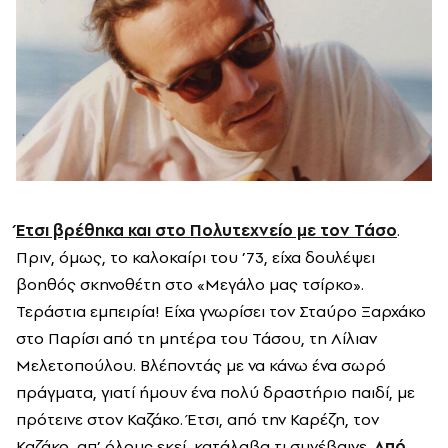
Έτσι βρέθηκα και στο Πολυτεχνείο με τον Τάσο
.
Πριν, όμως, το καλοκαίρι του ’73, είχα δουλέψει
βοηθός σκηνοθέτη στο «Μεγάλο μας τσίρκο».
Τεράστια εμπειρία! Είχα γνωρίσει τον Σταύρο Ξαρχάκο
στο Παρίσι από τη μητέρα του Τάσου, τη Λίλιαν
Μελετοπούλου. Βλέποντάς με να κάνω ένα σωρό
πράγματα, γιατί ήμουν ένα πολύ δραστήριο παιδί, με
πρότεινε στον Καζάκο. Έτσι, από την Καρέζη, τον
Καζάκο, απ’ όλους εκεί, κατάλαβα τι συνέβαινε.
Από