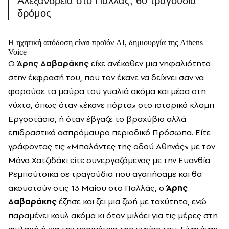
Αλεξάνδρεια στο Παλλάς, 60 τραγούδια
δρόμος
Η ηχητική απόδοση είναι προϊόν AI, δημιουργία της Athens
Voice
Ο
Άρης Δαβαράκης
είχε ανέκαθεν μια νηφαλιότητα
στην έκφρασή του, που τον έκανε να δείχνει σαν να
φορούσε τα μαύρα του γυαλιά ακόμα και μέσα στη
νύχτα, όπως όταν «έκανε πόρτα» στο ιστορικό κλαμπ
Εργοστάσιο, ή όταν έβγαζε το βραχύβιο αλλά
επιδραστικό ασπρόμαυρο περιοδικό Πρόσωπα. Είτε
γράφοντας τις «Μπαλάντες της οδού Αθηνάς» με τον
Μάνο Χατζιδάκι είτε συνεργαζόμενος με την Ευανθία
Ρεμπούτσικα σε τραγούδια που αγαπήσαμε και θα
ακουστούν στις 13 Μαΐου στο Παλλάς, ο
Άρης
Δαβαράκης
έζησε και ζει μια ζωή με ταχύτητα, ενώ
παραμένει κουλ ακόμα κι όταν μιλάει για τις μέρες στη
φυλακή ή για την περιπέτεια της υγείας του. Είναι ένας