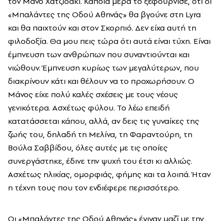
τον Μάνο Χατζιδάκι. Κάποια μέρα το ξεφούρνισε, ότι οι
«Μπαλάντες της Οδού Αθηνάς» θα βγούνε στη Lyra
και θα παιχτούν και στον Σκορπιό. Δεν είχα αυτή τη
φιλοδοξία. Θα μου πεις τώρα ότι αυτά είναι τύχη. Είναι
έμπνευση των ανθρώπων που συναντιούνται και
νιώθουν. Έμπνευση κυρίως των μεγαλύτερων, που
διακρίνουν κάτι και θέλουν να το προχωρήσουν. Ο
Μάνος είχε πολύ καλές σχέσεις με τους νέους
γενικότερα. Ασχέτως φύλου. Το λέω επειδή
κατατάσσεται κάπου, αλλά, αν δεις τις γυναίκες της
ζωής του, δηλαδή τη Μελίνα, τη Φαραντούρη, τη
Βούλα Σαββίδου, όλες αυτές με τις οποίες
συνεργάστηκε, έδινε την ψυχή του έτσι κι αλλιώς.
Ασχέτως ηλικίας, ομορφιάς, φήμης και τα λοιπά. Ήταν
η τέχνη τους που τον ενδιέφερε περισσότερο.
Οι «Μπαλάντες της Οδού Αθηνάς» έγιναν μαζί με την