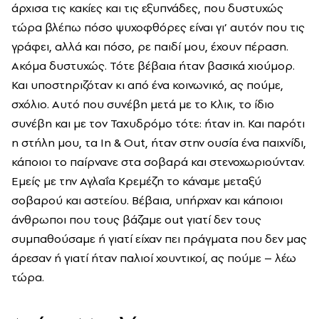
άρχισα τις κακίες και τις εξυπνάδες, που δυστυχώς
τώρα βλέπω πόσο ψυχοφθόρες είναι γι’ αυτόν που τις
γράφει, αλλά και πόσο, ρε παιδί μου, έχουν πέραση.
Ακόμα δυστυχώς. Τότε βέβαια ήταν βασικά χιούμορ.
Και υποστηριζόταν κι από ένα κοινωνικό, ας πούμε,
σχόλιο. Αυτό που συνέβη μετά με το Κλικ, το ίδιο
συνέβη και με τον Ταχυδρόμο τότε: ήταν in. Και παρότι
η στήλη μου, τα In & Out, ήταν στην ουσία ένα παιχνίδι,
κάποιοι το παίρνανε στα σοβαρά και στενοχωριούνταν.
Εμείς με την Αγλαΐα Κρεμέζη το κάναμε μεταξύ
σοβαρού και αστείου. Βέβαια, υπήρχαν και κάποιοι
άνθρωποι που τους βάζαμε out γιατί δεν τους
συμπαθούσαμε ή γιατί είχαν πει πράγματα που δεν μας
άρεσαν ή γιατί ήταν παλιοί χουντικοί, ας πούμε – λέω
τώρα.