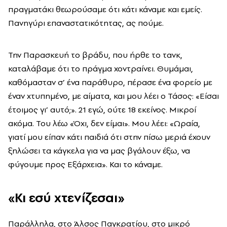
πραγματάκι θεωρούσαμε ότι κάτι κάναμε και εμείς.
Πανηγύρι επαναστατικότητας, ας πούμε.
Την Παρασκευή το βράδυ, που ήρθε το τανκ,
καταλάβαμε ότι το πράγμα χοντραίνει. Θυμάμαι,
καθόμασταν σ’ ένα παράθυρο, πέρασε ένα φορείο με
έναν χτυπημένο, με αίματα, και μου λέει ο Τάσος: «Είσαι
έτοιμος γι’ αυτό;». 21 εγώ, ούτε 18 εκείνος. Μικροί
ακόμα. Του λέω «Όχι, δεν είμαι». Μου λέει: «Ωραία,
γιατί μου είπαν κάτι παιδιά ότι στην πίσω μεριά έχουν
ξηλώσει τα κάγκελα για να μας βγάλουν έξω, να
φύγουμε προς Εξάρχεια». Και το κάναμε.
«Κι εσύ χτενίζεσαι»
Παράλληλα, στο Άλσος Παγκρατίου, στο μικρό