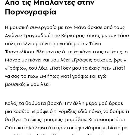
Από τις Μπαλάντες στην
Πορνογραφία
Η μουσική συνεργασία με τον Μάνο άρχισε από τους
Αγώνες Τραγουδιού της Κέρκυρας, όπου, με τον Τάσο
πάλι, στέλνουμε ένα τραγούδι με την Τάνια
Τσανακλίδου. Βλέποντας ότι είχα κάνει τους στίχους, ο
Μάνος με πιάνει και μου λέει: «Γράφεις στίχους, βρε;»
«Γράφω», του λέω. «Γιατί δεν μου το έχεις πει;» «Γιατί
να σας το πω;» «Μήπως γιατί γράφω και εγώ
μουσικές;» μου λέει.
Καλά, τα θαύματα βροχή. Την άλλη μέρα μού έφερε
μια κασέτα. «Γράψε ό,τι νομίζεις εδώ πάνω, να δούμε τι
θα βγει. Το έχεις, μπορείς, μπράβο». Κι αρχίσαμε έτσι.
Ούτε καταλάβαινα ότι πρωτοεμφανίζομαι με δίσκο με