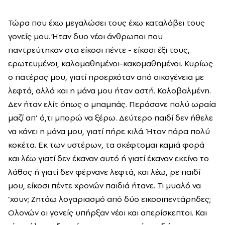
Τώρα που έχω μεγαλώσει τους έχω καταλάβει τους
γονείς μου. Ήταν δυο νέοι άνθρωποι που
παντρεύτηκαν στα είκοσι πέντε - είκοσι έξι τους,
ερωτευμένοι, καλομαθημένοι-κακομαθημένοι. Κυρίως
ο πατέρας μου, γιατί προερχόταν από οικογένεια με
λεφτά, αλλά και η μάνα μου ήταν αστή. Καλοβαλμένη.
Δεν ήταν ελίτ όπως ο μπαμπάς. Περάσανε πολύ ωραία
μαζί απ’ ό,τι μπορώ να ξέρω. Δεύτερο παιδί δεν ήθελε
να κάνει η μάνα μου, γιατί πήρε κιλά. Ήταν πάρα πολύ
κοκέτα. Εκ των υστέρων, τα σκέφτομαι καμιά φορά
και λέω γιατί δεν έκαναν αυτό ή γιατί έκαναν εκείνο το
λάθος ή γιατί δεν φέρνανε λεφτά, και λέω, ρε παιδί
μου, είκοσι πέντε χρονών παιδιά ήτανε. Τι μυαλό να
’χουν; Ζητάω λογαριασμό από δύο εικοσιπεντάρηδες;
Ολονών οι γονείς υπήρξαν νέοι και απερίσκεπτοι. Και