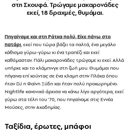
στη Σκουφά. Τρώγαμε μακαρονάδες
εκεί, 18 δραχμές, θυμάμαι.
Πηγαίναμε και στη Ράτκα πολύ. Είχε πάνω στο
πατάρι
, εκεί που τώρα βάζει τα παλτά, ένα μεγάλο
κάθισμα γύρω-γύρω κι ένα τραπέζι και εκεί
καθόμασταν. Πάλι μακαρονάδες τρώγαμε κι εκεί. Αλλά
υπήρχε και το κλάμπινγκ στη ζωή μου. Θυμάμαι που
πήγαινα επί χούντας σε ένα κλαμπ στην Πλάκα όπου
ήταν DJ η Φαίνη Ξύδη και ήταν πολύ προχωρημένο.
Νightlife κανονικό άρχισα να κάνω λίγο αργότερα, εκεί
γύρω στα τέλη του ’70, που πηγαίναμε στις Εννέα
Μούσες, στην Ακαδημίας.
Ταξίδια, έρωτες, μπάφοι