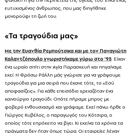
ευτυχισμένος άνθρωπος, που μας διηγήθηκε
μονορούφι τη ζωή του.
«Τα τραγούδια μας»
Με την
Ευανθία Ρεμπούτσικα
και με τον Παναγιώτη
Καλαντζόπουλο γνωριστήκαμε γύρω στο ’95
. Είχαν
ένα ωραίο σπίτι στην Αγία Παρασκευή και πηγαίναμε
εκεί. Η Φρόσω Ράλλη μάς γνώρισε για να γράψουμε
τραγούδια για μια σειρά που έκανε τότε, το «Εσύ
αποφασίζεις». Για κάθε επεισόδιο χρειαζόταν ένα
καινούργιο τραγούδι. Οπότε πήραμε μπρος με
φοβερό ενθουσιασμό και γράφαμε. Εκεί πάνω ήρθε ο
Γιώργος Κυβέλος, ο παραγωγός του Κότσιρα, ο
οποίος τότε επρόκειτο να βγει. Κι εκείνα τα χρόνια τα
πράγματα δεν ήταν όπως τώρα. Οι εταιρείες λέγαν