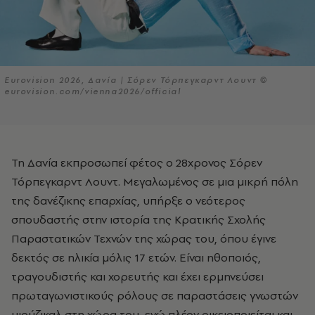
Eurovision 2026, Δανία | Σόρεν Τόρπεγκαρντ Λουντ ©
eurovision.com/vienna2026/official
Τη Δανία εκπροσωπεί φέτος ο 28χρονος Σόρεν
Τόρπεγκαρντ Λουντ. Μεγαλωμένος σε μια μικρή πόλη
της δανέζικης επαρχίας, υπήρξε ο νεότερος
σπουδαστής στην ιστορία της Κρατικής Σχολής
Παραστατικών Τεχνών της χώρας του, όπου έγινε
δεκτός σε ηλικία μόλις 17 ετών. Είναι ηθοποιός,
τραγουδιστής και χορευτής και έχει ερμηνεύσει
πρωταγωνιστικούς ρόλους σε παραστάσεις γνωστών
μιούζικαλ στη χώρα του, ενώ πλέον οικειοποιείται και