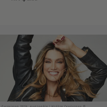
Eurovision 2026, Αυστραλία | Ντέλτα Γκούντρεμ ©