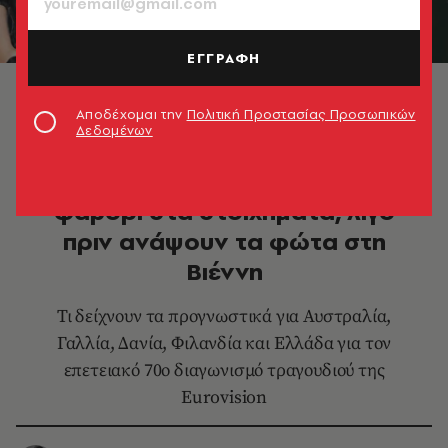
ΕΓΓΡΑΦΗ
Eurovision 2026 © eurovision.com/vienna2026/official
Αποδέχομαι την
Πολιτική Προστασίας Προσωπικών
Δεδομένων
ΜΟΥΣΙΚΗ
Eurovision 2026: Τα 5 μεγάλα
φαβορί στα στοιχήματα, λίγο
πριν ανάψουν τα φώτα στη
Βιέννη
Τι δείχνουν τα προγνωστικά για Αυστραλία,
Γαλλία, Δανία, Φιλανδία και Ελλάδα για τον
επετειακό 70ο διαγωνισμό τραγουδιού της
Eurovision