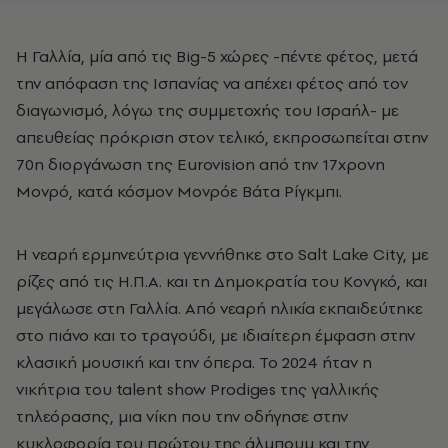
Η Γαλλία, μία από τις Big-5 χώρες -πέντε φέτος, μετά
την απόφαση της Ισπανίας να απέχει φέτος από τον
διαγωνισμό, λόγω της συμμετοχής του Ισραήλ- με
απευθείας πρόκριση στον τελικό, εκπροσωπείται στην
70η διοργάνωση της Eurovision από την 17χρονη
Μονρό, κατά κόσμον Μονρόε Βάτα Ρίγκμπι.
Η νεαρή ερμηνεύτρια γεννήθηκε στο Salt Lake City, με
ρίζες από τις Η.Π.Α. και τη Δημοκρατία του Κονγκό, και
μεγάλωσε στη Γαλλία. Από νεαρή ηλικία εκπαιδεύτηκε
στο πιάνο και το τραγούδι, με ιδιαίτερη έμφαση στην
κλασική μουσική και την όπερα. Το 2024 ήταν η
νικήτρια του talent show Prodiges της γαλλικής
τηλεόρασης, μια νίκη που την οδήγησε στην
κυκλοφορία του πρώτου της άλμπουμ και την