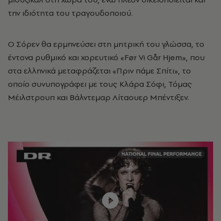
την ιδιότητα του τραγουδοποιού.
Ο Σόρεν θα ερμηνεύσει στη μητρική του γλώσσα, το
έντονα ρυθμικό και χορευτικό «Før Vi Går Hjem», που
στα ελληνικά μεταφράζεται «Πριν πάμε Σπίτι», το
οποίο συνυπογράφει με τους Κλάρα Σόφι, Τόμας
Μέιλστρουπ και Βάλντεμαρ Λίταουερ Μπέντιξεν.