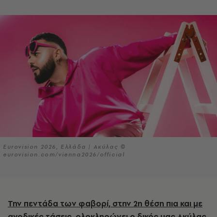
Eurovision 2026, Ελλάδα | Ακύλας ©
eurovision.com/vienna2026/official
Την πεντάδα των φαβορί, στην 2η θέση πια και με
ανοδικές τάσεις, ολοκληρώνει ο δικός μας Ακύλας,