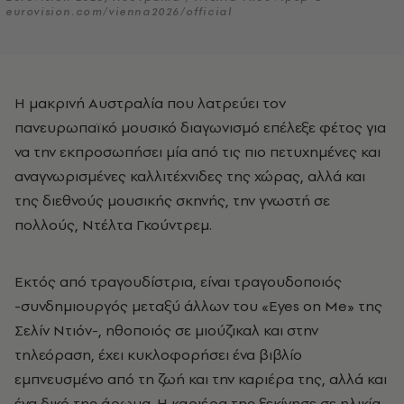
eurovision.com/vienna2026/official
Η μακρινή Αυστραλία που λατρεύει τον
πανευρωπαϊκό μουσικό διαγωνισμό επέλεξε φέτος για
να την εκπροσωπήσει μία από τις πιο πετυχημένες και
αναγνωρισμένες καλλιτέχνιδες της χώρας, αλλά και
της διεθνούς μουσικής σκηνής, την γνωστή σε
πολλούς, Ντέλτα Γκούντρεμ.
Εκτός από τραγουδίστρια, είναι τραγουδοποιός
-συνδημιουργός μεταξύ άλλων του «Eyes on Me» της
Σελίν Ντιόν-, ηθοποιός σε μιούζικαλ και στην
τηλεόραση, έχει κυκλοφορήσει ένα βιβλίο
εμπνευσμένο από τη ζωή και την καριέρα της, αλλά και
ένα δικό της άρωμα. Η καριέρα της ξεκίνησε σε ηλικία