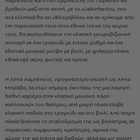
Λαμπένιους και ο ποπ ερμηνευτής Πιτ Πάρκονεν θα
βρεθούν μαζί στην σκηνή, με το «Liekinheitin», που
στα ελληνικά θα πει «Φλογοβόλο» και αν κρίνουμε από
την παρουσίασή τους στον εθνικό τελικό της χώρας
τους, θα ακολουθήσουν την κλασική γιουροβιζιονική
συνταγή σε ένα τραγούδι με έντονο ρυθμό και ένα
εθιστικό μουσικό μοτίβο με βιολί, με γρήγορα πλάνα,
ειδικά εφέ αέρα, φωτιάς και προπς.
Η Λίντα Λαμπένιους, προγενέστερα γνωστή ως Λίντα
Μπράβα, 56 ετών σήμερα, έχει πίσω της μια λαμπρή
διεθνή καριέρα στην κλασική μουσική. Κόρη
καλλιτεχνών του θεάτρου, από μικρή ηλικία έλαβε
κλασική παιδεία στο τραγούδι και στο βιολί. Από νεαρή
ηλικία ξεκίνησε τη σταδιοδρομία της ως βιολίστρια, σε
σημαντικές συμφωνικές ορχήστρες, αρχικά της
χώρας της και έπειτα και διεθνώς, αλλά και ως σολίστ