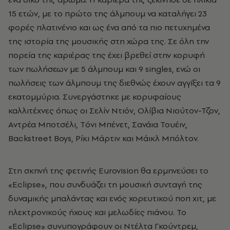
15 ετών, με το πρώτο της άλμπουμ να καταλήγει 23
φορές πλατινένιο και ως ένα από τα πιο πετυχημένα
της ιστορία της μουσικής στη χώρα της. Σε όλη την
πορεία της καριέρας της έχει βρεθεί στην κορυφή
των πωλήσεων με 5 άλμπουμ και 9 singles, ενώ οι
πωλήσεις των άλμπουμ της διεθνώς έχουν αγγίξει τα 9
εκατομμύρια. Συνεργάστηκε με κορυφαίους
καλλιτέχνες όπως οι Σελίν Ντιόν, Ολίβια Νιούτον-Τζον,
Αντρέα Μποτσέλι, Tόνι Μπένετ, Σανάια Τουέιν,
Backstreet Boys, Ρίκι Μάρτιν και Μάικλ Μπόλτον.
Στη σκηνή της φετινής Eurovision θα ερμηνεύσει το
«Eclipse», που συνδυάζει τη μουσική συνταγή της
δυναμικής μπαλάντας και ενός χορευτικού ποπ χιτ, με
ηλεκτρονικούς ήχους και μελωδίες πιάνου. Το
«Eclipse» συνυπογράφουν οι Ντέλτα Γκούντρεμ,