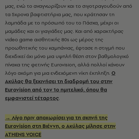
μας, ενώ το αναγνωρίζουν και το σιγοτραγουδούν από
τα 5χρονα βαφτιστήρια μας, που κράτησαν τη
λαμπάδα με το πρόσωπό του το Πάσχα, μέχρι οι
μαμάδες και οι γιαγιάδες μας. Και από χαρακτήρας
video game αισθητικής 80s ως μέρος της
προωθητικής του καμπάνιας, έφτασε η στιγμή που
διεκδικεί όχι μόνο μια υψηλή θέση στον βαθμολογικό
πίνακα της φετινής Eurovision, αλλά πολλοί κάνουν
λόγο ακόμη για μια ενδεχόμενη νίκη έκπληξη.
Ο
Ακύλας θα ξεκινήσει τη διαδρομή του στην
Eurovision από τον 1ο ημιτελικό, όπου θα
εμφανιστεί τέταρτος
.
→ Λίγο πριν αποχωρίσει για τη σκηνή της
Eurovision στη Βιέννη, ο Ακύλας μίλησε στην
ATHENS VOICE