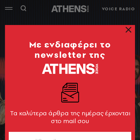
VOICE RADIO
Mε ενδιαφέρει το
newsletter της
Tα καλύτερα άρθρα της ημέρας έρχονται
στο mail σου