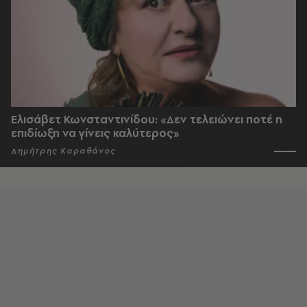
Ελισάβετ Κωνσταντινίδου: «Δεν τελειώνει ποτέ η
επιδίωξη να γίνεις καλύτερος»
Δημήτρης Καραθάνος