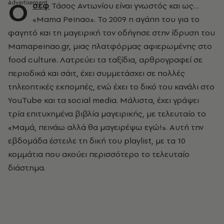
Ο
σεφ
Τάσος Αντωνίου είναι γνωστός και ως…
«Mama Peinao». Το 2009 η αγάπη του για το
φαγητό και τη μαγειρική τον οδήγησε στην ίδρυση του
Mamapeinao.gr, μιας πλατφόρμας αφιερωμένης στο
food culture. Λατρεύει τα ταξίδια, αρθρογραφεί σε
περιοδικά και σάιτ, έχει συμμετάσχει σε πολλές
τηλεοπτικές εκπομπές, ενώ έχει το δικό του κανάλι στο
YouTube και τα social media. Μάλιστα, έχει γράψει
τρία επιτυχημένα βιβλία μαγειρικής, με τελευταίο το
«Μαμά, πεινάω αλλά θα μαγειρέψω εγώ!». Αυτή την
εβδομάδα έστειλε τη δική του playlist, με τα 10
κομμάτια που ακούει περισσότερο το τελευταίο
διάστημα.