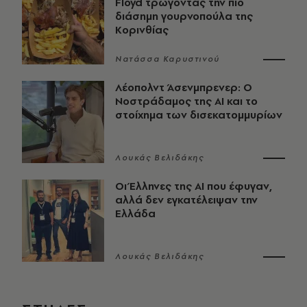
Floyd τρώγοντας την πιο
διάσημη γουρνοπούλα της
Κορινθίας
Νατάσσα Καρυστινού
Λέοπολντ Άσενμπρενερ: Ο
Νοστράδαμος της AI και το
στοίχημα των δισεκατομμυρίων
Λουκάς Βελιδάκης
Οι Έλληνες της ΑΙ που έφυγαν,
αλλά δεν εγκατέλειψαν την
Ελλάδα
Λουκάς Βελιδάκης