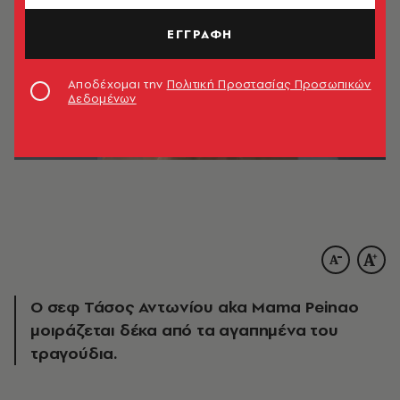
ΕΓΓΡΑΦΗ
Αποδέχομαι την
Πολιτική Προστασίας Προσωπικών
Δεδομένων
O σεφ Τάσος Αντωνίου aka Mama Peinao
μοιράζεται δέκα από τα αγαπημένα του
τραγούδια.