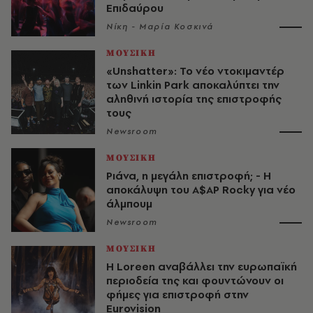
Επιδαύρου
Νίκη - Μαρία Κοσκινά
ΜΟΥΣΙΚΗ
«Unshatter»: Το νέο ντοκιμαντέρ
των Linkin Park αποκαλύπτει την
αληθινή ιστορία της επιστροφής
τους
Newsroom
ΜΟΥΣΙΚΗ
Ριάνα, η μεγάλη επιστροφή; - Η
αποκάλυψη του A$AP Rocky για νέο
άλμπουμ
Newsroom
ΜΟΥΣΙΚΗ
Η Loreen αναβάλλει την ευρωπαϊκή
περιοδεία της και φουντώνουν οι
φήμες για επιστροφή στην
Eurovision