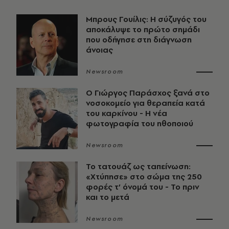
Μπρους Γουίλις: Η σύζυγός του
αποκάλυψε το πρώτο σημάδι
που οδήγησε στη διάγνωση
άνοιας
Newsroom
O Γιώργος Παράσχος ξανά στο
νοσοκομείο για θεραπεία κατά
του καρκίνου - Η νέα
φωτογραφία του ηθοποιού
Newsroom
Το τατουάζ ως ταπείνωση:
«Χτύπησε» στο σώμα της 250
φορές τ’ όνομά του - Το πριν
και το μετά
Newsroom