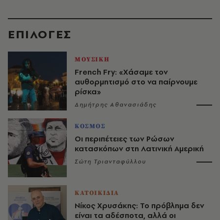
EΠΙΛΟΓΈΣ
ΜΟΥΣΙΚΗ
French Fry: «Χάσαμε τον
αυθορμητισμό στο να παίρνουμε
ρίσκα»
Δημήτρης Αθανασιάδης
ΚΟΣΜΟΣ
Οι περιπέτειες των Ρώσων
κατασκόπων στη Λατινική Αμερική
Σώτη Τριανταφύλλου
ΚΑΤΟΙΚΙΔΙΑ
Νίκος Χρυσάκης: Το πρόβλημα δεν
είναι τα αδέσποτα, αλλά οι