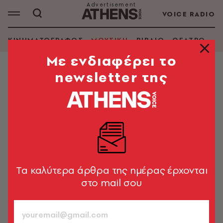
VOICE RADIO
ΚΙΝΗΜΑΤΟΓΡΑΦΟΣ
ΜΟΥΣΙΚΗ
ΒΙΒΛΙΟ
ΘΕΑΤΡΟ - Ο
Mε ενδιαφέρει το
newsletter της
ΜΟΥΣΙΚΗ
«Εγώ ζήτησα τον ΛΕΞ, τον
λατρεύω»: Η Χάρις Αλεξίου
αποκαλύπτει πώς ξεκίνησε η
συνεργασία τους
«Κυριά Χαρά με λέει», αποκάλυψε η σπουδαία
Tα καλύτερα άρθρα της ημέρας έρχονται
ερμηνεύτρια
στο mail σου
Newsroom
25.03.2026, 18:39
1’ ΔΙΑΒΑΣΜΑ