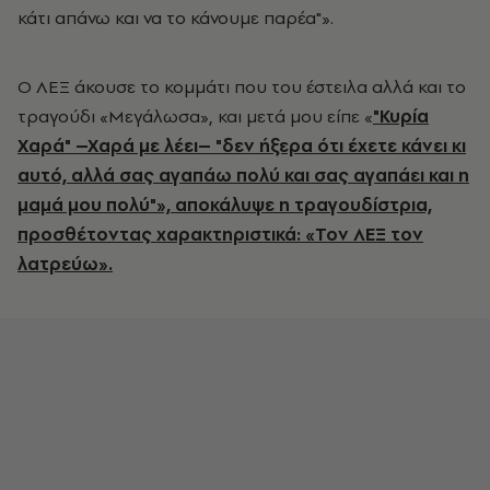
κάτι απάνω και να το κάνουμε παρέα"».
Ο ΛΕΞ άκουσε το κομμάτι που του έστειλα αλλά και το
τραγούδι «Μεγάλωσα», και μετά μου είπε «
"Κυρία
Χαρά" –Χαρά με λέει– "δεν ήξερα ότι έχετε κάνει κι
αυτό, αλλά σας αγαπάω πολύ και σας αγαπάει και η
μαμά μου πολύ"», αποκάλυψε η τραγουδίστρια,
προσθέτοντας χαρακτηριστικά: «Τον ΛΕΞ τον
λατρεύω».