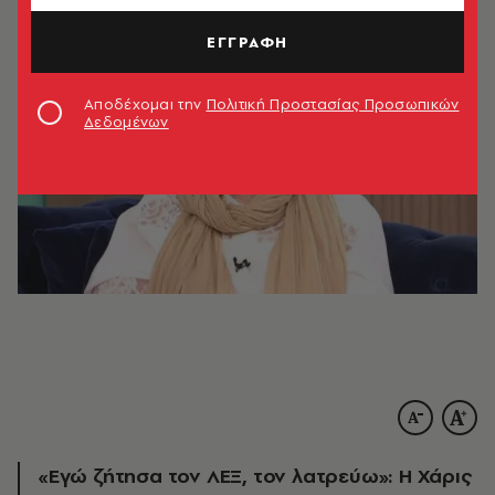
ΕΓΓΡΑΦΗ
Αποδέχομαι την
Πολιτική Προστασίας Προσωπικών
Δεδομένων
«Εγώ ζήτησα τον ΛΕΞ, τον λατρεύω»: Η Χάρις