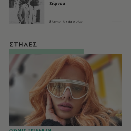
Σίφνου
Έλενα Ντάκουλα
ΣΤΗΛΕΣ
COSMIC TELEGRAM