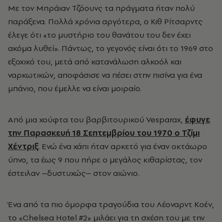
Με τον Μπράιαν Τζόουνς τα πράγματα ήταν πολύ
παράξενα. Πολλά χρόνια αργότερα, ο Κιθ Ρίτσαρντς
έλεγε ότι «το μυστήριο του θανάτου του δεν έχει
ακόμα λυθεί». Πάντως, το γεγονός είναι ότι το 1969 στο
εξοχικό του, μετά από κατανάλωση αλκοόλ και
ναρκωτικών, αποφάσισε να πέσει στην πισίνα για ένα
μπάνιο, που έμελλε να είναι μοιραίο.
Από μια χούφτα του βαρβιτουρικού Vesparax,
έφυγε
την Παρασκευή 18 Σεπτεμβρίου του 1970 ο Τζίμι
Χέντριξ
. Ενώ ένα χάπι ήταν αρκετό για έναν οκτάωρο
ύπνο, τα έως 9 που πήρε ο μεγάλος κιθαρίστας, τον
έστειλαν –δυστυχώς– στον αιώνιο.
Ένα από τα πιο όμορφα τραγούδια του Λέοναρντ Κοέν,
το «Chelsea Hotel #2» μιλάει για τη σχέση του με την