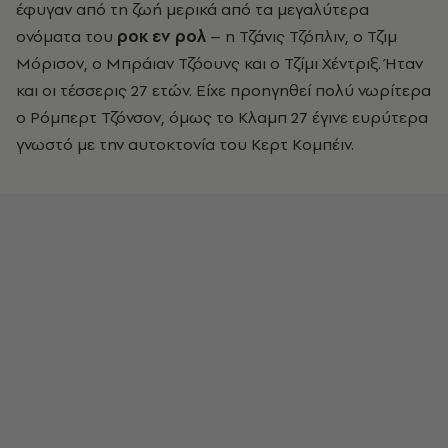
έφυγαν από τη ζωή μερικά από τα μεγαλύτερα
ονόματα του
ροκ εν ρολ
– η Τζάνις Τζόπλιν, ο Τζιμ
Μόρισον, ο Μπράιαν Τζόουνς και ο Τζίμι Χέντριξ. Ήταν
και οι τέσσερις 27 ετών. Είχε προηγηθεί πολύ νωρίτερα
ο Ρόμπερτ Τζόνσον, όμως το Κλαμπ 27 έγινε ευρύτερα
γνωστό με την αυτοκτονία του Κερτ Κομπέιν.