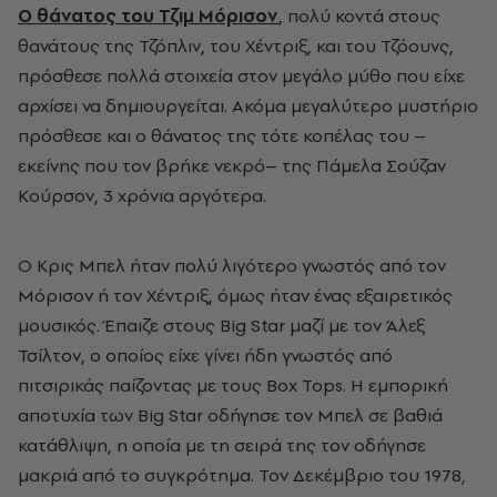
Ο θάνατος του Τζιμ Μόρισον
, πολύ κοντά στους
θανάτους της Τζόπλιν, του Χέντριξ, και του Τζόουνς,
πρόσθεσε πολλά στοιχεία στον μεγάλο μύθο που είχε
αρχίσει να δημιουργείται. Ακόμα μεγαλύτερο μυστήριο
πρόσθεσε και ο θάνατος της τότε κοπέλας του –
εκείνης που τον βρήκε νεκρό– της Πάμελα Σούζαν
Κούρσον, 3 χρόνια αργότερα.
Ο Κρις Μπελ ήταν πολύ λιγότερο γνωστός από τον
Μόρισον ή τον Χέντριξ, όμως ήταν ένας εξαιρετικός
μουσικός. Έπαιζε στους Big Star μαζί με τον Άλεξ
Τσίλτον, ο οποίος είχε γίνει ήδη γνωστός από
πιτσιρικάς παίζοντας με τους Box Tops. Η εμπορική
αποτυχία των Big Star οδήγησε τον Μπελ σε βαθιά
κατάθλιψη, η οποία με τη σειρά της τον οδήγησε
μακριά από το συγκρότημα. Τον Δεκέμβριο του 1978,