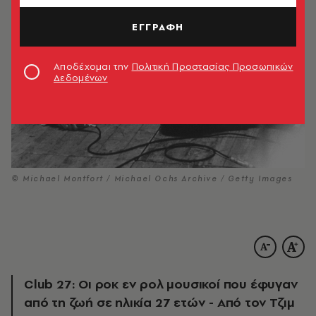
ΕΓΓΡΑΦΗ
Αποδέχομαι την
Πολιτική Προστασίας Προσωπικών
Δεδομένων
© Michael Montfort / Michael Ochs Archive / Getty Images
Club 27: Οι ροκ εν ρολ μουσικοί που έφυγαν
από τη ζωή σε ηλικία 27 ετών - Από τον Τζιμ