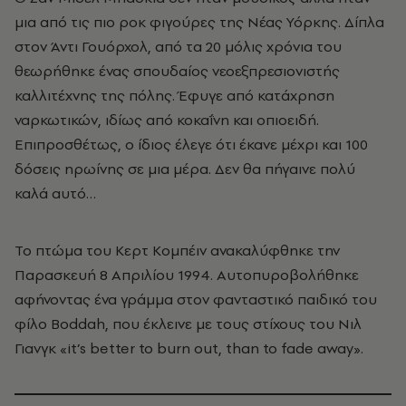
μια από τις πιο ροκ φιγούρες της Νέας Υόρκης. Δίπλα
στον Άντι Γουόρχολ, από τα 20 μόλις χρόνια του
θεωρήθηκε ένας σπουδαίος νεοεξπρεσιονιστής
καλλιτέχνης της πόλης. Έφυγε από κατάχρηση
ναρκωτικών, ιδίως από κοκαΐνη και οπιοειδή.
Επιπροσθέτως, ο ίδιος έλεγε ότι έκανε μέχρι και 100
δόσεις ηρωίνης σε μια μέρα. Δεν θα πήγαινε πολύ
καλά αυτό…
Το πτώμα του Κερτ Κομπέιν ανακαλύφθηκε την
Παρασκευή 8 Απριλίου 1994. Αυτοπυροβολήθηκε
αφήνοντας ένα γράμμα στον φανταστικό παιδικό του
φίλο Boddah, που έκλεινε με τους στίχους του Νιλ
Γιανγκ «it’s better to burn out, than to fade away».