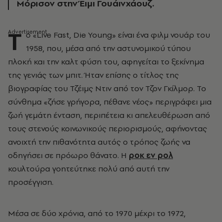
Μόρισον στην Έιμι Γουάινχάουζ.
Τ
ο «Live Fast, Die Young» είναι ένα φιλμ νουάρ του
1958, που, μέσα από την αστυνομικού τύπου
πλοκή και την καλτ φύση του, αφηγείται το ξεκίνημα
της γενιάς των μπιτ. Ήταν επίσης ο τίτλος της
βιογραφίας του Τζέιμς Ντιν από τον Τζον Γκίλμορ. Το
σύνθημα «ζήσε γρήγορα, πέθανε νέος» περιγράφει μια
ζωή γεμάτη ένταση, περιπέτεια κι απελευθέρωση από
τους στενούς κοινωνικούς περιορισμούς, αφήνοντας
ανοιχτή την πιθανότητα αυτός ο τρόπος ζωής να
οδηγήσει σε πρόωρο θάνατο. Η
ροκ εν ρολ
κουλτούρα γοητεύτηκε πολύ από αυτή την
προσέγγιση.
Μέσα σε δύο χρόνια, από το 1970 μέχρι το 1972,