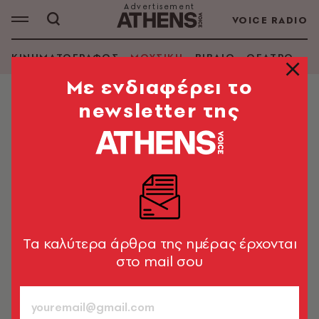
VOICE RADIO
ΚΙΝΗΜΑΤΟΓΡΑΦΟΣ
ΜΟΥΣΙΚΗ
ΒΙΒΛΙΟ
ΘΕΑΤΡΟ - Ο
Mε ενδιαφέρει το
newsletter της
ΜΟΥΣΙΚΗ
Το Κλαμπ των 27: Ζήσε γρήγορα,
πέθανε νέος
Στις 3 Ιουλίου συμπληρώνονται 54 χρόνια από τον
θάνατο του Τζιμ Μόρισον
Tα καλύτερα άρθρα της ημέρας έρχονται
Γιώργος Φλωράκης
964
στο mail σου
ΤΕΥΧΟΣ
02.07.2025, 17:33
2’ ΔΙΑΒΑΣΜΑ