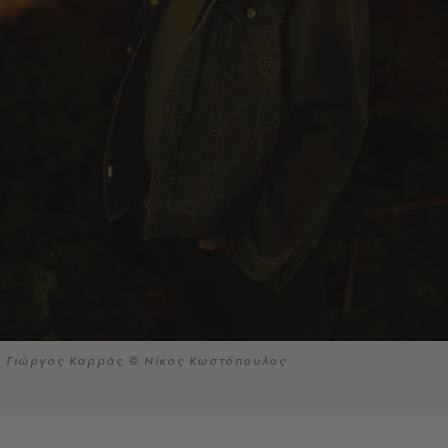
Γιώργος Καρράς © Νίκος Κωστόπουλος