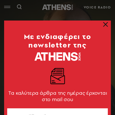
VOICE RADIO
Mε ενδιαφέρει το
newsletter της
Tα καλύτερα άρθρα της ημέρας έρχονται
στο mail σου