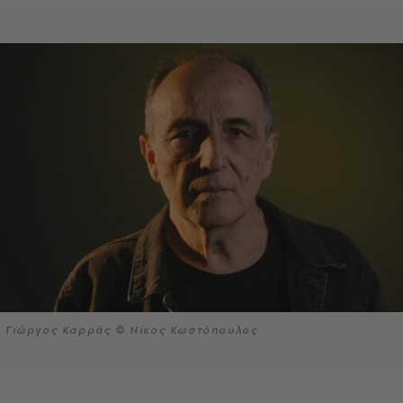
Γιώργος Καρράς © Νίκος Κωστόπουλος