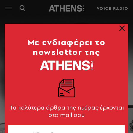
VOICE RADIO
Mε ενδιαφέρει το
newsletter της
Tα καλύτερα άρθρα της ημέρας έρχονται
στο mail σου