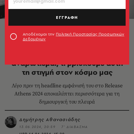
ΕΓΓΡΑΦΗ
© Tanja Schalling
Αποδέχομαι την
Πολιτική Προστασίας Προσωπικών
Δεδομένων
ΜΟΥΣΙΚΗ
Parov Stelar: Μερικές φορές
αναρωτιέμαι, τι βρίσκουμε αυτή
τη στιγμή στον κόσμο μας
Λίγο πριν τη headline εμφάνισή του στο Release
Athens 2024 αποκαλύπτει περισσότερα για τη
δημιουργική του πλευρά
Δημήτρης Αθανασιάδης
13.06.2024, 20:59
7’ ΔΙΑΒΑΣΜΑ
UPD
14.06.2024, 15:20