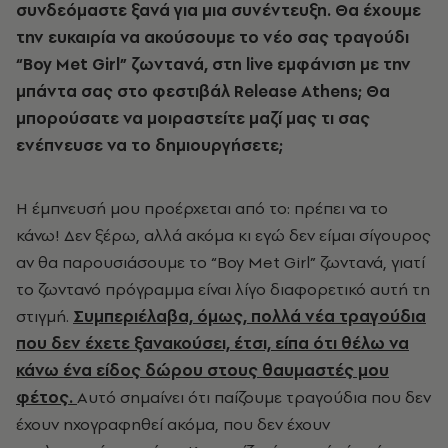
συνδεόμαστε ξανά για μια συνέντευξη. Θα έχουμε
την ευκαιρία να ακούσουμε το νέο σας τραγούδι
“
Boy
Met
Girl
” ζωντανά, στη
live
εμφάνιση με την
μπάντα σας στο φεστιβάλ
Release
Athens
; Θα
μπορούσατε να μοιραστείτε μαζί μας τι σας
ενέπνευσε να το δημιουργήσετε;
Η έμπνευσή μου προέρχεται από το: πρέπει να το
κάνω! Δεν ξέρω, αλλά ακόμα κι εγώ δεν είμαι σίγουρος
αν θα παρουσιάσουμε το “Boy Met Girl” ζωντανά, γιατί
το ζωντανό πρόγραμμα είναι λίγο διαφορετικό αυτή τη
στιγμή.
Συμπεριέλαβα, όμως, πολλά νέα τραγούδια
που δεν έχετε ξανακούσει, έτσι, είπα ότι θέλω να
κάνω ένα είδος δώρου στους θαυμαστές μου
φέτος.
Αυτό σημαίνει ότι παίζουμε τραγούδια που δεν
έχουν ηχογραφηθεί ακόμα, που δεν έχουν