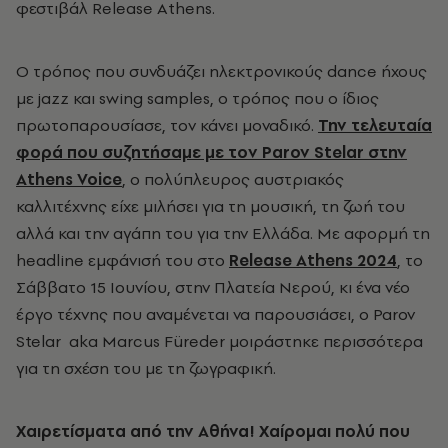
φεστιβάλ Release Athens.
Ο τρόπος που συνδυάζει ηλεκτρονικούς dance
ήχους
με
jazz
και
swing samples, ο τρόπος που ο ίδιος
πρωτοπαρουσίασε, τον κάνει μοναδικό.
Την τελευταία
φορά που συζητήσαμε με τον
Parov Stelar
στην
Athens Voice
, ο πολύπλευρος αυστριακός
καλλιτέχνης είχε μιλήσει για τη μουσική, τη ζωή του
αλλά και την αγάπη του για την Ελλάδα. Με αφορμή τη
headline
εμφάνισή του στο
Release Athens 2024
, το
Σάββατο 15 Ιουνίου, στην Πλατεία Νερού,
κι ένα νέο
έργο τέχνης που αναμένεται να παρουσιάσει,
ο Parov
Stelar aka
Marcus Füreder μοιράστηκε περισσότερα
για τη σχέση του με τη ζωγραφική.
Χαιρετίσματα από την Αθήνα! Χαίρομαι πολύ που