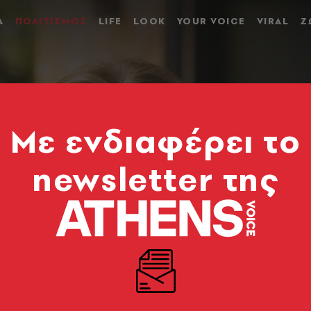
Α
ΠΟΛΙΤΙΣΜΟΣ
LIFE
LOOK
YOUR VOICE
VIRAL
Ζ
Mε ενδιαφέρει το
newsletter της