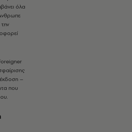
μβάνει όλα
«Άνθρωπε
 την
λοφορεί
oreigner
σφαίρισης
 έκδοση –
ητα που
ου.
η