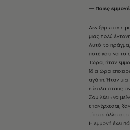
— Ποιες εμμονέ
Δεν ξέρω αν η μ
μιας πολύ έντονη
Αυτό το πράγμα,
ποτέ κάτι να το 
Τώρα, ήταν εμμο
ίδια ώρα επιχει
αγάπη. Ήταν μια 
εύκολα στους αν
Σου λέει «να μείν
επανέρχεσαι, ξαν
τίποτε άλλο στο
Η εμμονή έχει πά