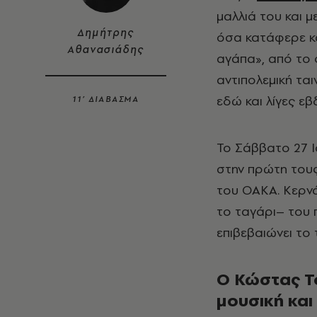
μαλλιά του και 
Δημήτρης
όσα κατάφερε κα
Αθανασιάδης
αγάπα», από το
αντιπολεμική τα
εδώ και λίγες ε
11’ ΔΙΑΒΑΣΜΑ
Το Σάββατο 27 Ι
στην πρώτη τους
του ΟΑΚΑ. Κερνά
το ταγάρι– του 
επιβεβαιώνει το 
Ο Κώστας Τ
μουσική και