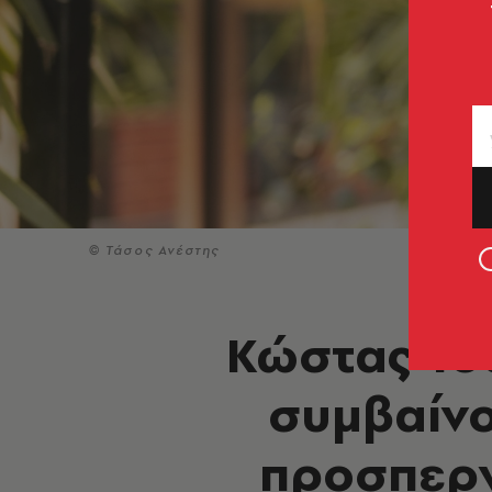
© Τάσος Ανέστης
Κώστας Το
συμβαίνο
προσπερνά