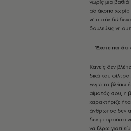
νωρίς μια βαθιά 
αδιάκοπα χωρίς 
γι’ αυτήν δώδεκα
δουλεύεις γι’ α
— Έχετε πει ότ
Κανείς δεν βλέπε
δικά του φίλτρα.
«εγώ το βλέπω έ
αίματός σου, η β
χαρακτήριζε ήτα
άνθρωπος δεν αν
δεν μπορούσα να
να ξέρω γιατί εί