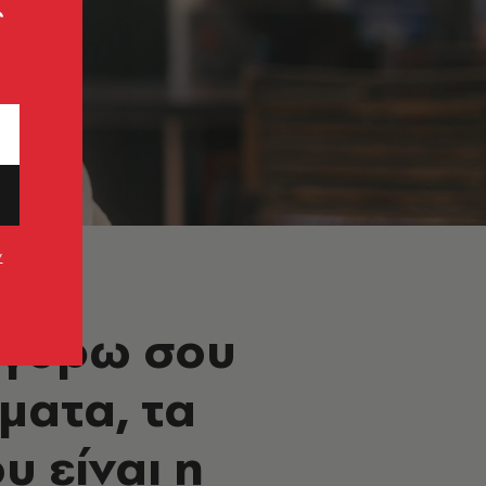
ς
ν
 γύρω σου
ματα, τα
 είναι η