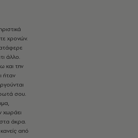
ηριστικά
ντε χρονών.
κατάφερε
τι άλλο.
ω και την
ι ήταν
υργούνται
έρωτά σου.
υμα,
εν χωράει
 στα άκρα.
 κανείς από