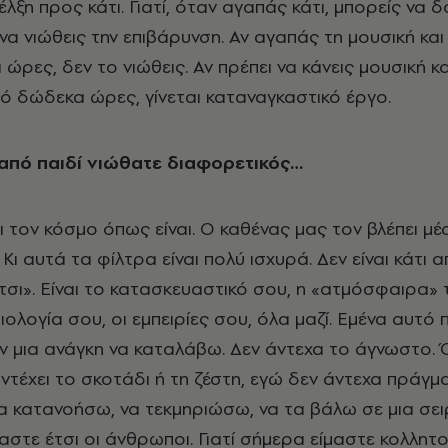
έλξη προς κάτι. Γιατί, όταν αγαπάς κάτι, μπορείς να δ
να νιώθεις την επιβάρυνση. Αν αγαπάς τη μουσική και
 ώρες, δεν το νιώθεις. Αν πρέπει να κάνεις μουσική κα
υτό δώδεκα ώρες, γίνεται καταναγκαστικό έργο.
ι από παιδί νιώθατε διαφορετικός…
ι τον κόσμο όπως είναι. Ο καθένας μας τον βλέπει μ
 Κι αυτά τα φίλτρα είναι πολύ ισχυρά. Δεν είναι κάτι α
τσι». Είναι το κατασκευαστικό σου, η «ατμόσφαιρα» 
ιολογία σου, οι εμπειρίες σου, όλα μαζί. Εμένα αυτό 
ν μια ανάγκη να καταλάβω. Δεν άντεχα το άγνωστο.
τέχει το σκοτάδι ή τη ζέστη, εγώ δεν άντεχα πράγμ
 κατανοήσω, να τεκμηριώσω, να τα βάλω σε μια σει
μαστε έτσι οι άνθρωποι. Γιατί σήμερα είμαστε κολλητο