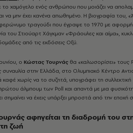
με το χαμόγελο ενός ανθρώπου που μοιάζει να απολα
ι να μην έχει κανένα απωθημένο. Η βιογραφία του, 
 φερώνυμο τραγούδι που έγραψε το 1970 με αφορμή
ινία του Στιούαρτ Χάγκμαν «Φράουλες και αίμα», κυκ
βδομάδες από τις εκδόσεις Οξύ.
ουνίου, ο
Κώστας Τουρνάς
θα «καλωσορίσει» τους F
 συναυλία στην Ελλάδα, στο Ολυμπιακό Κέντρο Αντι
 καφέ χωρίς να το συζητά, υπογράφει τη συλλεκτική
πρώτου άλμπουμ των Poll και απαντά με μια φυσικότ
τι σημαίνει να έχεις υπάρξει μπροστά από την εποχή σ
ουρνάς αφηγείται τη διαδρομή του στ
 τη ζωή