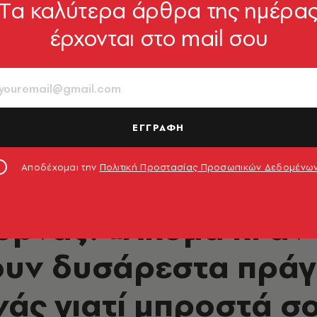
Tα καλύτερα άρθρα της ημέρα
έρχονται στο mail σου
ΕΓΓΡΑΦΗ
Αποδέχομαι την
Πολιτική Προστασίας Προσωπικών Δεδομένω
ΜΟΥΣΙΚΗ
υρνάς: «Ακόμα κι αν
υν δυσάρεστα πράγ
ς γιατί μπροστά σου