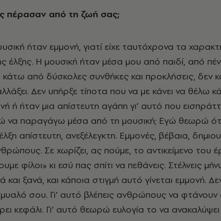
ς πέρασαν από τη ζωή σας;
ουσική ήταν εμμονή, γιατί είχε ταυτόχρονα τα χαρακτ
ς έλξης. Η μουσική ήταν μέσα μου από παιδί, από πέ
 κάτω από δύσκολες συνθήκες και προκλήσεις, δεν 
αλλάξει. Δεν υπήρξε τίποτα που να με κάνει να θέλω κά
νή ή ήταν μια απίστευτη αγάπη γι’ αυτό που εισπράττ
ρώ να παραγάγω μέσα από τη μουσική; Εγώ θεωρώ ότ
έλξη απίστευτη, ανεξέλεγκτη. Εμμονές, βέβαια, δημιο
θρώπους. Σε χωρίζει, ας πούμε, το αντικείμενο του 
ουμε φίλοι» κι εσύ πας σπίτι να πεθάνεις. Στέλνεις μήν
ά και ξανά, και κάποια στιγμή αυτό γίνεται εμμονή. Δ
 μυαλό σου. Γι’ αυτό βλέπεις ανθρώπους να φτάνουν
ρει κεφάλι. Γι’ αυτό θεωρώ ευλογία το να ανακαλύψει