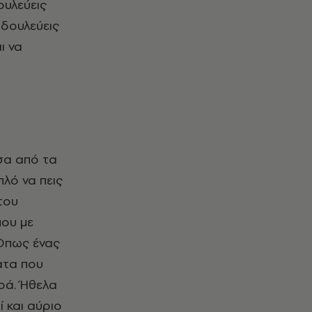
ουλεύεις
 δουλεύεις
ι να
έσα από τα
πλό να πεις
του
που με
 Όπως ένας
ατα που
ρά. Ήθελα
ί και αύριο