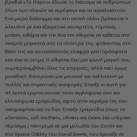
βραδιά «Το Πάρτυ» έδωσε το έναυσμα σε ανθρώπους
όλων των ηλικιών να χορέψουν και να αγκαλιαστούν.
Ένα μικρό διάλειμμα και στη σκηνή πλέον βρίσκεται η
Αλκυόνη με ένα εξαιρετικό κουαρτέτο, τύμπανα,
μπάσο, κιθάρα και την ίδια την Alkyone να κάθεται στο
σκαμπό μπροστά από τα πλήκτρα της, φτάνοντας στη
θέση της και κουτσαίνοντάς ελαφρά γιατί πρόσφατα
είχε ένα ατύχημα. Η Alkyone έχει μια φωνή μαγική που
συμπεριλαμβάνει όλες τις επιρροές, aλλά ηχεί όμως
μοναδική. Φανερώνει μια μουσικό και καλλιτέχνη με
πολλές και σημαντικές αναφορές. Έπαιξε κι αυτή για
45 λεπτά ερμηνεύοντας τόσο αγγλόφωνα όσο και
ελληνόφωνα τραγούδια, αφού στην καριέρα της έχει
ηχογραφήσει και τα δύο. Έπαιξε τραγούδια όπως τα
«Genesis», «oh mother», «River» και έκανε ένα υπέροχο
πέρασμα / πάντρεμα σε μια μελωδία του Σοπέν και
στο Space Oddity του David Bowie, που έμοιαζε να