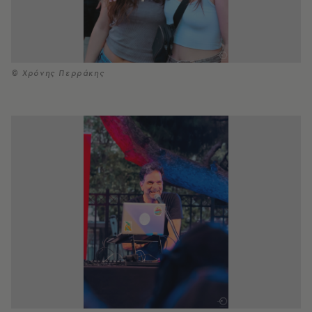
© Χρόνης Περράκης