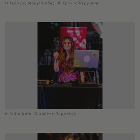
Ο Γιώργος Μουχταρίδης. © Χρόνης Περράκης
Η Billie Kark. © Χρόνης Περράκης