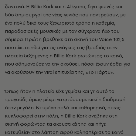
ζωντανά. Η Billie Kark και η Alkyone, δ;yο φωνές και
δύο δημιουργοί της νέας γενιάς που παντρεύουν, με
ένα πολύ δικό τους ξεχωριστό τρόπο η καθεμία,
παραδοσιακές μουσικές με τον σύγχρονο ήχο του
σήμερα. Πρώτη βρέθηκε στη σκηνή του Voice 102,5
που είχε στηθεί για τις ανάγκες της βραδιάς στην
πλατεία δεξαμενής η Billie Kark ρωτώντας το κοινό,
που αδημονούσε να την ακούσει, πόσοι έχουν έρθει για
να ακούσουν την viral επιτυχία της, «Το Πάρτυ».
Όπως ήταν η πλατεία είχε γεμίσει και γι’ αυτό το
τραγούδι, όμως μέχρι να φτάσουμε εκεί η διαδρομή
ήταν μεγάλη. Ντυμένη απλά και καθημερινά, όπως
κυκλοφορεί στην πόλη, η Billie Kark ανέβηκε στη
σκηνή φορώντας τα ακουστικά της και πήγε
κατευθείαν στο λάπτοπ αφού καλησπέρισε το κοινό.