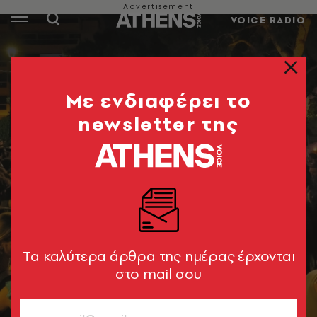
VOICE RADIO
Mε ενδιαφέρει το
newsletter της
Tα καλύτερα άρθρα της ημέρας έρχονται
στο mail σου