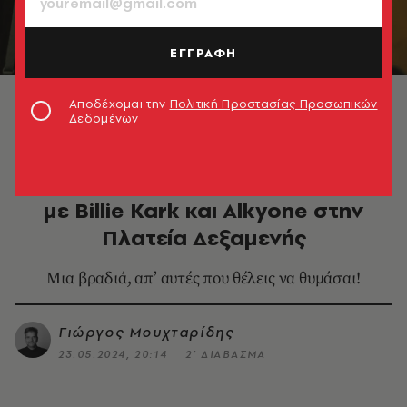
ΕΓΓΡΑΦΗ
© Χρόνης Περράκης
Αποδέχομαι την
Πολιτική Προστασίας Προσωπικών
Δεδομένων
ΜΟΥΣΙΚΗ
Voice 102.5: Μία μαγική βραδιά
με Billie Kark και Alkyone στην
Πλατεία Δεξαμενής
Μια βραδιά, απ’ αυτές που θέλεις να θυμάσαι!
Γιώργος Μουχταρίδης
23.05.2024, 20:14
2’ ΔΙΑΒΑΣΜΑ