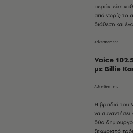
αεράκι είχε καθ
από νωρίς το α
διάθεση και έν
Voice 102.
με Billie K
Η βραδιά του V
να συναντήσει κ
δύο δημιουργοί
ξεχωριστό τρό