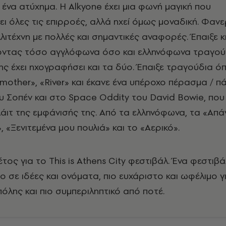
ένα ατύχημα. Η Alkyone έχει μια φωνή μαγική που
ι όλες τις επιρροές, aλλά ηχεί όμως μοναδική. Φανε
λιτέχνη με πολλές και σημαντικές αναφορές. Έπαιξε κ
οντας τόσο αγγλόφωνα όσο και ελληνόφωνα τραγού
ης έχει ηχογραφήσει και τα δύο. Έπαιξε τραγούδια ό
 mother», «River» και έκανε ένα υπέροχο πέρασμα / 
υ Σοπέν και στο Space Oddity του David Bowie, που
αϊλάιτ της εμφάνισής της. Από τα ελληνόφωνα, τα «Απ
, «Ξενιτεμένα μου πουλιά» και το «Αερικό».
έτος για το This is Athens City φεστιβάλ. Ένα φεστιβ
ιο σε ιδέες και ονόματα, πιο ευχάριστο και ωφέλιμο γ
πόλης και πιο συμπεριληπτικό από ποτέ.