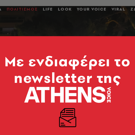
Α
ΠΟΛΙΤΙΣΜΟΣ
LIFE
LOOK
YOUR VOICE
VIRAL
Ζ
Mε ενδιαφέρει το
newsletter της