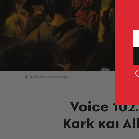
© Χρόνης Περράκης
Voice 102.
Kark και A