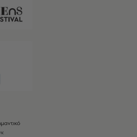
ημαντικό
ν.