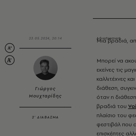
23.05.2024, 20:14
Μια βραδιά, α
Μπορεί να ακο
εκείνες τις μα
καλλιτέχνες κα
διάθεση, συγκι
Γιώργος
Μουχταρίδης
όταν η διάθεση
βραδιά του
Vo
πλαίσιο του φεσ
2’ ΔΙΑΒΑΣΜΑ
φεστιβάλ που 
επισκέπτες αλλ