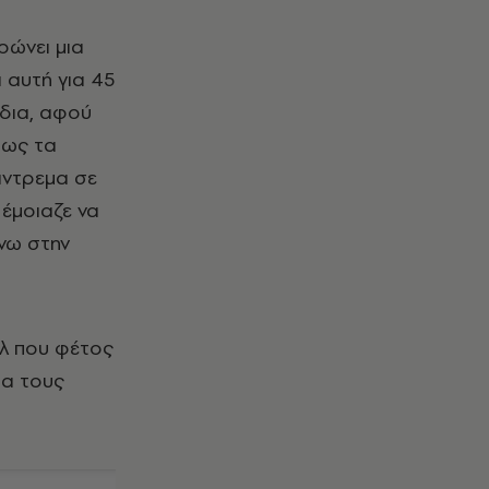
ρώνει μια
ι αυτή για 45
δια, αφού
πως τα
πάντρεμα σε
 έμοιαζε να
άνω στην
άλ που φέτος
ια τους