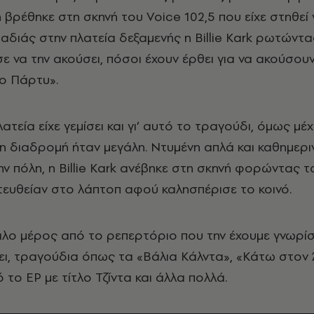
βρέθηκε στη σκηνή του Voice 102,5 που είχε στηθεί γ
αδιάς στην πλατεία δεξαμενής η Billie Kark ρωτώντας
 να την ακούσει, πόσοι έχουν έρθει για να ακούσουν 
Το Πάρτυ».
τεία είχε γεμίσει και γι’ αυτό το τραγούδι, όμως μέχ
η διαδρομή ήταν μεγάλη. Ντυμένη απλά και καθημερι
ν πόλη, η Billie Kark ανέβηκε στη σκηνή φορώντας τ
ατευθείαν στο λάπτοπ αφού καλησπέρισε το κοινό.
άλο μέρος από το ρεπερτόριο που την έχουμε γνωρίσε
ι, τραγούδια όπως τα «Βάλια Κάλντα», «Κάτω στον 
 το EP με τίτλο Τζίντα και άλλα πολλά.