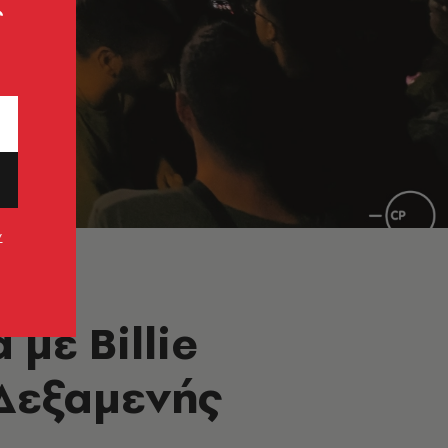
ς
ν
 με Billie
 Δεξαμενής