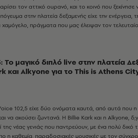
αρίσει τον αττικό ουρανό, και το κοινό που ξεκίνησε 
πόγευμα στην πλατεία δεξαμενής είχε την ενέργεια, τ
α χαμόγελο, πράγματα που μας έλειψαν τον τελευταίο
5: Το μαγικό διπλό live στην πλατεία Δ
ark και Alkyone για το This is Athens Cit
oice 102,5 είχε δύο ονόματα καυτά, από αυτά που η
αι να ακούσει ζωντανά. Η Billie Kark και η Alkyone, δ
 της νέας γενιάς που παντρεύουν, με ένα πολύ δικό 
πο η καθεμία, παραδοσιακές μουσικές με τον σύγχρο