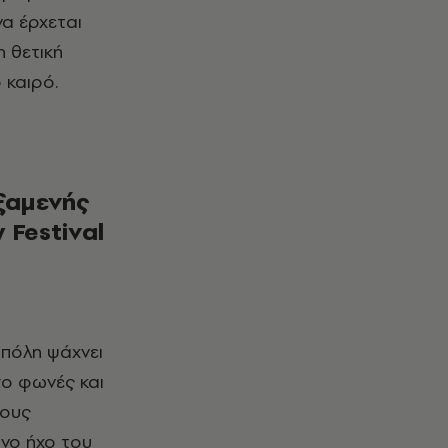
να έρχεται
η θετική
 καιρό.
εξαμενής
y Festival
 πόλη ψάχνει
;yο φωνές και
τους
νο ήχο του