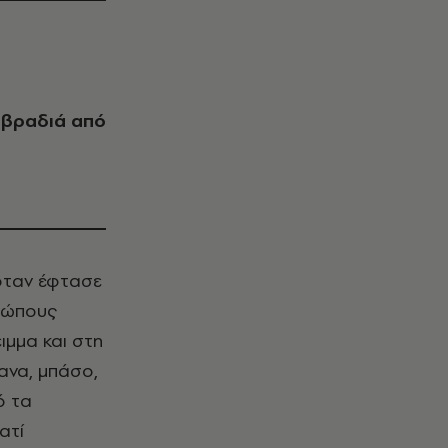
η βραδιά από
 όταν έφτασε
θρώπους
ιμμα και στη
πανα, μπάσο,
ό τα
ατί