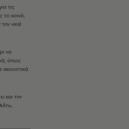
ια τις
 το κοινό,
την viral
ρι να
νά, όπως
α ακουστικά
ι και την
Άδη»,