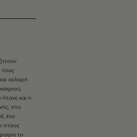
ζητούν
ς τους
 και χαλαρή
καιριού,
 ήτανε και η
νής, στο
l, ένα
ι στους
σφαιρα το