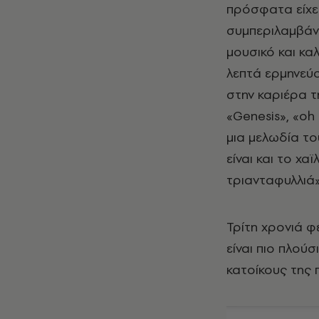
πρόσφατα είχε 
συμπεριλαμβάνε
μουσικό και καλ
λεπτά ερμηνεύ
στην καριέρα τ
«Genesis», «oh
μια μελωδία το
είναι και το χ
τριανταφυλλιά»
Τρίτη χρονιά φ
είναι πιο πλούσ
κατοίκους της 