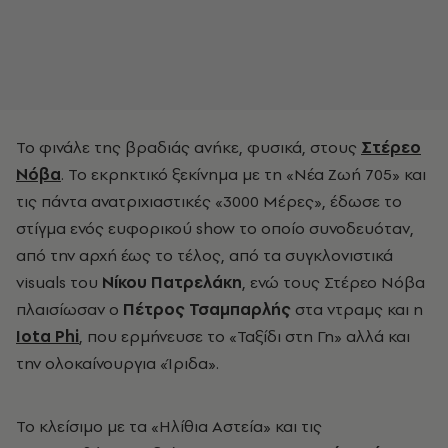
To φινάλε της βραδιάς ανήκε, φυσικά, στους
Στέρεο
Νόβα
. Το εκρηκτικό ξεκίνημα με τη «Νέα Ζωή 705» και
τις πάντα ανατριχιαστικές «3000 Μέρες», έδωσε το
στίγμα ενός ευφορικού show το οποίο συνοδευόταν,
από την αρχή έως το τέλος, από τα συγκλονιστικά
visuals του
Νίκου Πατρελάκη
, ενώ τους Στέρεο Νόβα
πλαισίωσαν ο
Πέτρος Τσαμπαρλής
στα ντραμς και η
Iota Phi
, που ερμήνευσε το «Ταξίδι στη Γη» αλλά και
την ολοκαίνουργια «Ίριδα».
Το κλείσιμο με τα «Ηλίθια Αστεία» και τις