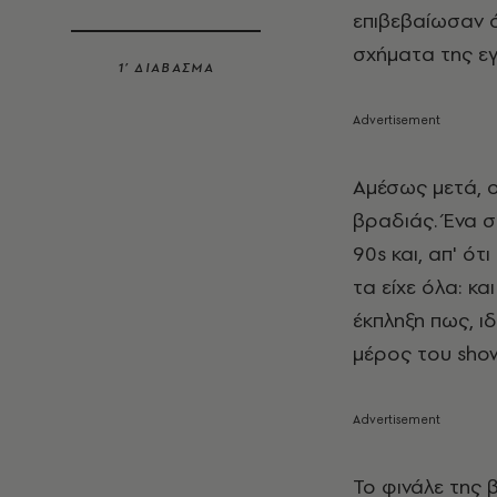
επιβεβαίωσαν ό
σχήματα της εγ
1’ ΔΙΑΒΑΣΜΑ
Αμέσως μετά, ο
βραδιάς. Ένα 
90s και, απ' ότ
τα είχε όλα: κα
έκπληξη πως, 
μέρος του show
To φινάλε της 