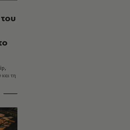
 του
το
ip,
 και τη