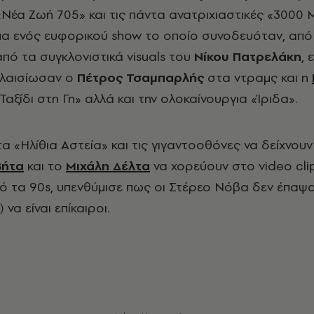
 «Νέα Ζωή 705» και τις πάντα ανατριχιαστικές «3000 
μα ενός ευφορικού show το οποίο συνοδευόταν, από
από τα συγκλονιστικά visuals του
Νίκου Πατρελάκη
, 
λαισίωσαν ο
Πέτρος Τσαμπαρλής
στα ντραμς και η
αξίδι στη Γη» αλλά και την ολοκαίνουργια «Ίριδα».
τα «Ηλίθια Αστεία» και τις γιγαντοοθόνες να δείχνουν
Βήτα
και το
Μιχάλη Δέλτα
να χορεύουν στο video cli
 τα 90s, υπενθύμισε πως οι Στέρεο Νόβα δεν έπαψα
 να είναι επίκαιροι.