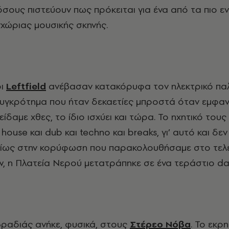
σους πιστεύουν πως πρόκειται για ένα από τα πιο 
χώριας μουσικής σκηνής.
ι
Leftfield
ανέβασαν κατακόρυφα τον ηλεκτρικό πα
συγκρότημα που ήταν δεκαετίες μπροστά όταν εμφαν
ι είδαμε χθες, το ίδιο ισχύει και τώρα. Το ηχητικό το
ι house και dub και techno και breaks, γι’ αυτό και δε
ιδίως στην κορύφωση που παρακολουθήσαμε στο τελ
, η Πλατεία Νερού μετατράπηκε σε ένα τεράστιο da
βραδιάς ανήκε, φυσικά, στους
Στέρεο Νόβα
. Το εκρη