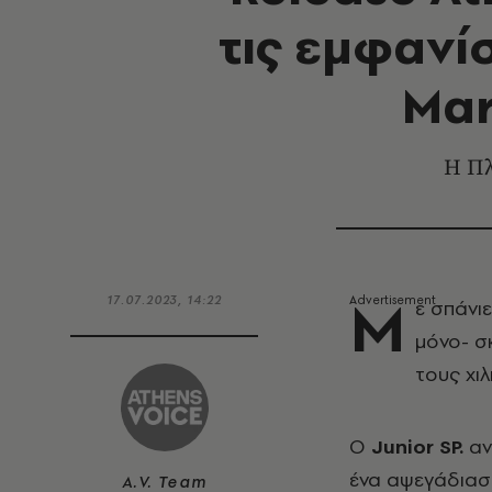
τις εμφανίσ
Mar
Η Πλ
Μ
17.07.2023, 14:22
ε σπάνι
μόνο- σ
τους χι
Ο
Junior SP.
αν
ένα αψεγάδιαστ
A.V. Team