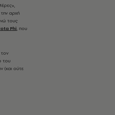
Μέρες»,
 την αρχή
ενώ τους
Iota Phi
, που
 τον
p του
ν (και ούτε