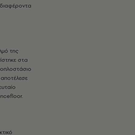
ενδιαφέροντα
λμό της
ίστηκε στα
υς οπλοστάσιο
ν αποτέλεσε
ευταίο
ncefloor.
κτικό