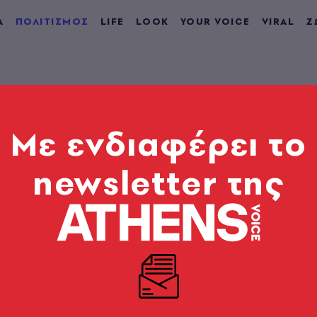
Α
ΠΟΛΙΤΙΣΜΟΣ
LIFE
LOOK
YOUR VOICE
VIRAL
Ζ
Mε ενδιαφέρει το
newsletter της