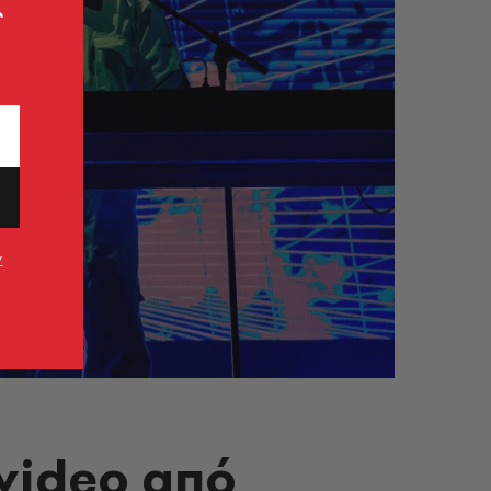
ς
ν
 video από