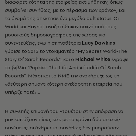
διαφορετικότητα της εταιρείας εκτιμήθηκαν, όπως
συμβαίνει συνήθως, με το πέρασμα των χρόνων, και
το όνομά της απέκτησε ένα μεγάλο cult status. Οι
Wadd και Haynes αναζητήθηκαν συχνά από τους
μουσικούς δημοσιογράφους της χώρας για
συνεντεύξεις, ενώ η σκηνοθέτρια
Lucy Dawkins
γύρισε το 2015 το ντοκιμαντέρ “My Secret World-The
Story Of Sarah Records”, και ο
Michael White
έγραψε
το βιβλίο “Popkiss: The Life And Afterlife Of Sarah
Records”. Μέχρι και το ΝΜΕ την ανακήρυξε ως τη
«δεύτερη σημαντικότερη ανεξάρτητη εταιρεία που
υπήρξε ποτέ»…
Η συνεπής επιμονή του ντουέτου στην απόφαση να
μην κοιτάξουν πίσω, είχε με τα χρόνια δύο ατυχείς
συνέπειες: οι άνθρωποι συνήθως δεν μπορούσαν
πλέον να ακούσουν τη μουσική αν δεν είχαν ήδη τους