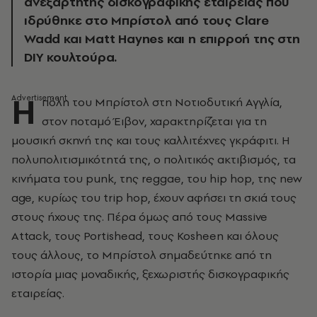
ανεξάρτητης δισκογραφικής εταιρείας που
ιδρύθηκε στο Μπρίστολ από τους Clare
Wadd και Matt Haynes και η επιρροή της στη
DIY κουλτούρα.
Η
πόλη του Μπρίστολ στη Νοτιοδυτική Αγγλία,
στον ποταμό Έιβον, χαρακτηρίζεται για τη
μουσική σκηνή της και τους καλλιτέχνες γκράφιτι. Η
πολυπολιτισμικότητά της, ο πολιτικός ακτιβισμός, τα
κινήματα του punk, της reggae, του hip hop, της new
age, κυρίως του trip hop, έχουν αφήσει τη σκιά τους
στους ήχους της. Πέρα όμως από τους Massive
Attack, τους Portishead, τους Kosheen και όλους
τους άλλους, το Μπρίστολ σημαδεύτηκε από τη
ιστορία μιας μοναδικής, ξεχωριστής δισκογραφικής
εταιρείας.