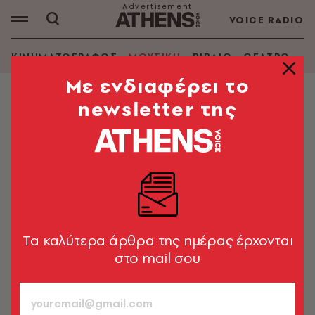
VOICE RADIO
ΚΙΝΗΜΑΤΟΓΡΑΦΟΣ
ΜΟΥΣΙΚΗ
ΒΙΒΛΙΟ
ΘΕΑΤΡΟ - Ο
Mε ενδιαφέρει το
newsletter της
ΜΟΥΣΙΚΗ
Η μοναδική ιστορία της Sarah
Records: Μία μέρα για να
καταστρέψεις τα πράγματα
Πώς δημιουργήθηκε στο Μπρίστολ η πιο σημαντική
ανεξάρτητη δισκογραφική εταιρεία
Tα καλύτερα άρθρα της ημέρας έρχονται
στο mail σου
Γιώργος Γεωργίου
28.07.2022, 12:07
5’ ΔΙΑΒΑΣΜΑ
ΑΚΟΥΣΕ ΤΟ