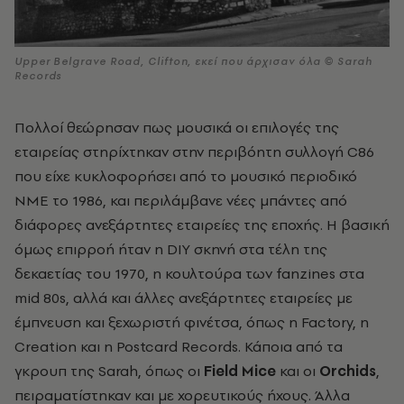
Upper Belgrave Road, Clifton, εκεί που άρχισαν όλα © Sarah
Records
Πολλοί θεώρησαν πως μουσικά οι επιλογές της
εταιρείας στηρίχτηκαν στην περιβόητη συλλογή C86
που είχε κυκλοφορήσει από το μουσικό περιοδικό
ΝΜΕ το 1986, και περιλάμβανε νέες μπάντες από
διάφορες ανεξάρτητες εταιρείες της εποχής. Η βασική
όμως επιρροή ήταν η DIY σκηνή στα τέλη της
δεκαετίας του 1970, η κουλτούρα των fanzines στα
mid 80s, αλλά και άλλες ανεξάρτητες εταιρείες με
έμπνευση και ξεχωριστή φινέτσα, όπως η Factory, η
Creation και η Postcard Records. Κάποια από τα
γκρουπ της Sarah, όπως οι
Field Mice
και οι
Orchids
,
πειραματίστηκαν και με χορευτικούς ήχους. Άλλα