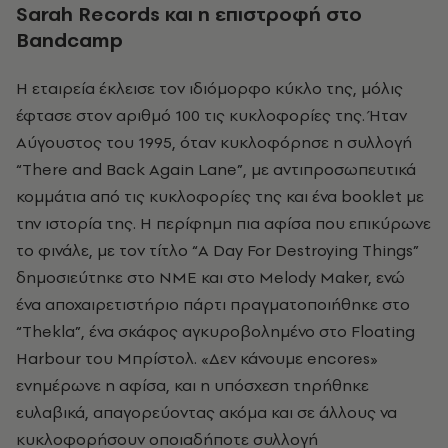
Sarah
Records
και η επιστροφή στο
Bandcamp
Η εταιρεία έκλεισε τον ιδιόμορφο κύκλο της, μόλις
έφτασε στον αριθμό 100 τις κυκλοφορίες της. Ήταν
Αύγουστος του 1995, όταν κυκλοφόρησε η συλλογή
“There and Back Again Lane”, με αντιπροσωπευτικά
κομμάτια από τις κυκλοφορίες της και ένα booklet με
την ιστορία της. Η περίφημη πια αφίσα που επικύρωνε
το φινάλε, με τον τίτλο “A Day For Destroying Things”
δημοσιεύτηκε στο ΝΜΕ και στο Melody Maker, ενώ
ένα αποχαιρετιστήριο πάρτι πραγματοποιήθηκε στο
“Thekla”, ένα σκάφος αγκυροβολημένο στο Floating
Harbour του Μπρίστολ. «Δεν κάνουμε encores»
ενημέρωνε η αφίσα, και η υπόσχεση τηρήθηκε
ευλαβικά, απαγορεύοντας ακόμα και σε άλλους να
κυκλοφορήσουν οποιαδήποτε συλλογή