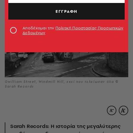
ΕΓΓΡΑΦΗ
Αποδέχομαι την
Πολιτική Προστασίας Προσωπικών
Δεδομένων
Gwilliam Street, Windmill Hill, εκεί που τελείωσαν όλα ©
Sarah Records
Sarah Records: Η ιστορία της μεγαλύτερης