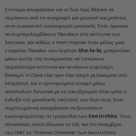
Σύντομα αποφάσισαν και οι δυο πως θέλανε να
περάσουν από τη συγγραφή για μουσική και μπάντες
στην ουσιαστική κυκλοφορία μουσικής. Έτσι, άρχισαν
να συμπεριλαμβάνουν flexidiscs στα αντίτυπα των
fanzines, και καθώς ο Matt Haynes ήταν μέλος μιας
εταιρείας flexidisc που λεγόταν
Sha-la-la
, μπορούσαν
μέσω αυτής της συνεργασίας να τυπώνουν
περισσότερα αντίτυπα και να κάνουν ευρύτερη
διανομή. Η Clare είχε πριν λίγο καιρό μετακομίσει στο
Μπρίστολ, και η προηγούμενη επαφή μέσω
αποστολών fanzines με το ταχυδρομείο ήταν μόνο η
ένδειξη της μοναδικής ταύτισης των δυο τους. Έτσι
συμπτωματικά αποφάσισαν να ξεκινήσουν
κυκλοφορώντας τα τραγούδια των
Sea Urchins
. Τους
πλησίασαν, αυτοί έδωσαν το ΟΚ, και τον Νοέμβριο
του 1987 το “Pristine Christine” των Sea Urchins