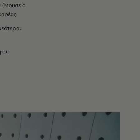
υ (Μουσείο
ικαρέας
 Νεότερου
άφου