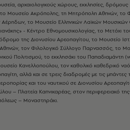
ουσεία, αρχαιολογικούς χώρους, εκκλησίες, δρόμους κ
το Μουσείο Ακρόπολης, τη Μητρόπολη Αθηνών, το Φε
 Αέρηδων, το Μουσείο Ελληνικών Λαϊκών Μουσικών
ιανάκης» - Κέντρο Εθνομουσικολογίας, το Μετόχι το
ζόδρομο της Διονυσίου Αρεοπαγίτου, το Μουσείο Ισ
 Αθηνών, τον Φιλολογικό Σύλλογο Παρνασσός, το Μ
ικού Πολιτισμού, το εκκλησάκι του Παπαδιαμάντη (ν
Μουσείο Κανελλοπούλου, τον καθολικό καθεδρικό ναό
παγίτη, αλλά και σε τρεις διαδρομές με τις μπάντες 
εροπορίας και του ναυτικού σε Διονυσίου Αρεοπαγί
λου – Πλατεία Καπνικαρέας, στον περιφερειακό τη
πόλεως – Μοναστηράκι.