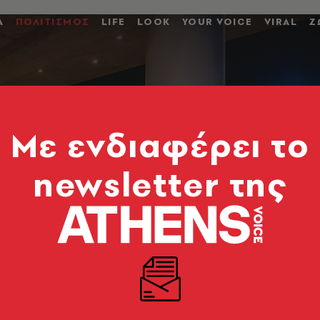
Α
ΠΟΛΙΤΙΣΜΟΣ
LIFE
LOOK
YOUR VOICE
VIRAL
Ζ
Mε ενδιαφέρει το
newsletter της