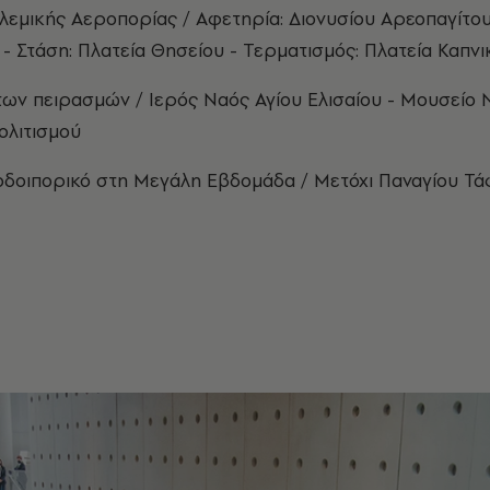
εμικής Αεροπορίας / Αφετηρία: Διονυσίου Αρεοπαγίτο
- Στάση: Πλατεία Θησείου - Τερματισμός: Πλατεία Καπν
των πειρασμών / Ιερός Ναός Αγίου Ελισαίου - Μουσείο
ολιτισμού
οδοιπορικό στη Μεγάλη Εβδομάδα / Μετόχι Παναγίου Τ