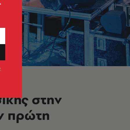
ς
ν
ικής στην
ν πρώτη