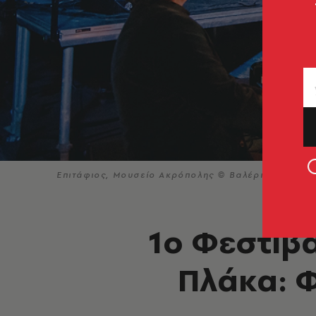
Επιτάφιος, Μουσείο Ακρόπολης © Βαλέρια Ισάεβα
1ο Φεστιβ
Πλάκα: 