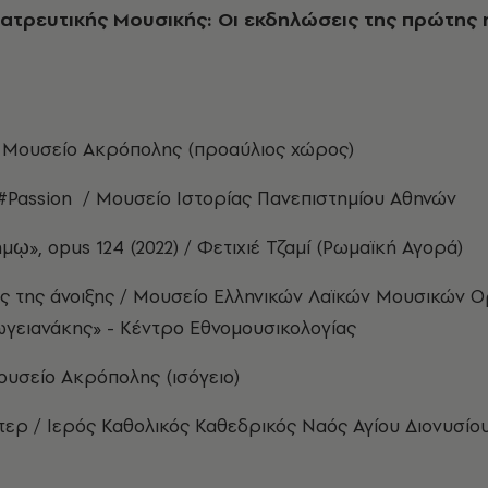
ατρευτικής Μουσικής: Οι εκδηλώσεις της πρώτης
/ Μουσείο Ακρόπολης (προαύλιος χώρος)
 #Passion / Μουσείο Ιστορίας Πανεπιστημίου Αθηνών
ήμῳ», opus 124 (2022) / Φετιχιέ Τζαμί (Ρωμαϊκή Αγορά)
ς της άνοιξης / Μουσείο Ελληνικών Λαϊκών Μουσικών 
ωγειανάκης» - Κέντρο Εθνομουσικολογίας
Μουσείο Ακρόπολης (ισόγειο)
ερ / Ιερός Καθολικός Καθεδρικός Ναός Αγίου Διονυσίο