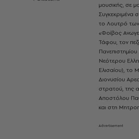
μουσικής, σε μ
Συγκεκριμένα σ
το Λουτρό των
«Φοίβος Ανωγε
Τάφου, τον πε
Πανεπιστημίου
Νεότερου Ελλην
Ελισαίου), το 
Διονυσίου Αρεο
στρατού, της α
Αποστόλου Παύ
και στη Μητρο