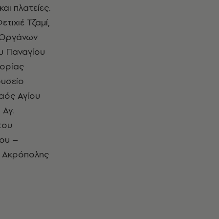
αι πλατείες.
τιχιέ Τζαμί,
 Οργάνων
υ Παναγίου
τορίας
ουσείο
αός Αγίου
 Αγ.
του
του –
ς Ακρόπολης