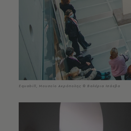
Equabill, Μουσείο Ακρόπολης © Βαλέρια Ισάεβα