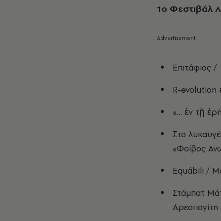
1ο Φεστιβάλ Λ
Επιτάφιος 
R-evolution
«… ἐν τῇ ἐρ
Στο λυκαυγέ
«Φοίβος Αν
Εquábili / 
Στάμπατ Μάτ
Αρεοπαγίτη