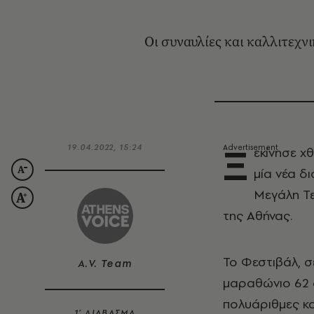
Οι συναυλίες και καλλιτεχν
Ξ
19.04.2022, 15:24
εκίνησε χ
μία νέα δ
Μεγάλη Τε
της Αθήνας.
Το Φεστιβάλ, σ
A.V. Team
μαραθώνιο 62 σ
πολυάριθμες κα
1’ ΔΙΑΒΑΣΜΑ