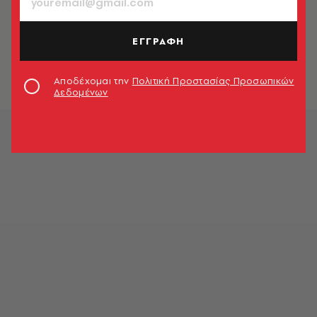
ΕΙΚΑΣΤΙΚΑ
Έμπνευση. Αρχαία Ελληνική Τέχνη
στην Ιταλία: Η νέα έκθεση στο
ΕΓΓΡΑΦΗ
Μουσείο της Ακρόπολης
A.V. Team
Αποδέχομαι την
Πολιτική Προστασίας Προσωπικών
Δεδομένων