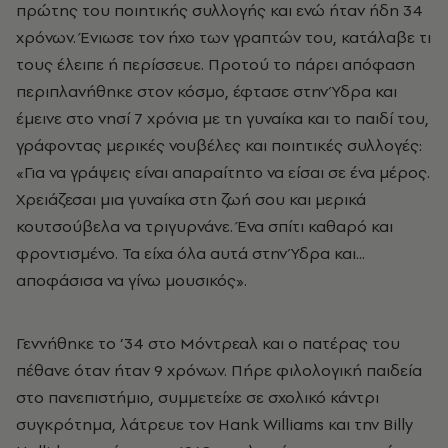
πρώτης του ποιητικής συλλογής και ενώ ήταν ήδη 34
χρόνων. Ένιωσε τον ήχο των γραπτών του, κατάλαβε τι
τους έλειπε ή περίσσευε. Προτού το πάρει απόφαση
περιπλανήθηκε στον κόσμο, έφτασε στην Ύδρα και
έμεινε στο νησί 7 χρόνια με τη γυναίκα και το παιδί του,
γράφοντας μερικές νουβέλες και ποιητικές συλλογές:
«Για να γράψεις είναι απαραίτητο να είσαι σε ένα μέρος.
Xρειάζεσαι μια γυναίκα στη ζωή σου και μερικά
κουτσούβελα να τριγυρνάνε. Ένα σπίτι καθαρό και
φροντισμένο. Τα είχα όλα αυτά στην Ύδρα και...
αποφάσισα να γίνω μουσικός».
Γεννήθηκε το ’34 στο Mόντρεαλ και ο πατέρας του
πέθανε όταν ήταν 9 χρόνων. Πήρε φιλολογική παιδεία
στο πανεπιστήμιο, συμμετείχε σε σχολικό κάντρι
συγκρότημα, λάτρευε τον Hank Williams και την Billy