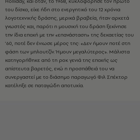
Holliday, και όταν, το 1968, κυκλοφόρησε τον πρώτο
του δίσκο, είχε ήδη στο ενεργητικό του 12 χρόνια
λογοτεχνικής δράσης, μερικά βραβεία, ήταν αρκετά
γνωστός και, παρότι η μουσική του δράση ξεκίνησε
την ίδια εποχή με την «επανάσταση» της δεκαετίας του
’60, ποτέ δεν ένιωσε μέρος της: «Δεν ήμουν ποτέ στη
φάση των μπλουτζίν. Ήμουν μεγαλύτερος». Μάλιστα
κατηγορήθηκε από τη ροκ γενιά της εποχής ως
απίστευτα βαρετός, ενώ η προσπάθειά του να
συνεργαστεί με το διάσημο παραγωγό Φιλ Σπέκτορ
κατέληξε σε παταγώδη αποτυχία.