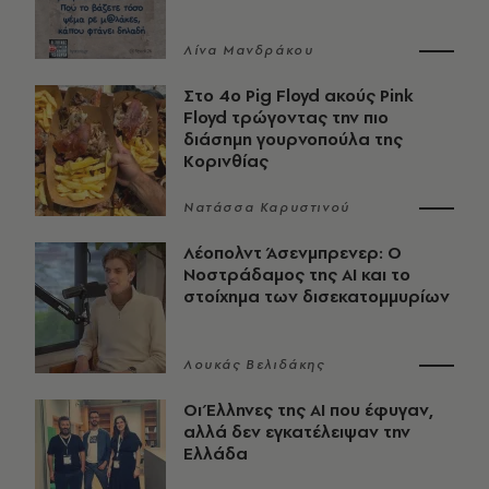
Λίνα Μανδράκου
Στο 4ο Pig Floyd ακούς Pink
Floyd τρώγοντας την πιο
διάσημη γουρνοπούλα της
Κορινθίας
Νατάσσα Καρυστινού
Λέοπολντ Άσενμπρενερ: Ο
Νοστράδαμος της AI και το
στοίχημα των δισεκατομμυρίων
Λουκάς Βελιδάκης
Οι Έλληνες της ΑΙ που έφυγαν,
αλλά δεν εγκατέλειψαν την
Ελλάδα