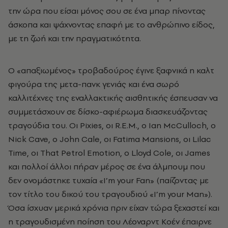
την ώρα που είσαι μόνος σου σε ένα μπαρ πίνοντας
άσκοπα και ψάχνοντας επαφή με το ανθρώπινο είδος,
με τη ζωή και την πραγματικότητα.
O «απαξιωμένος» τροβαδούρος έγινε ξαφνικά η καλτ
φιγούρα της μετα-πανκ γενιάς και ένα σωρό
καλλιτέχνες της εναλλακτικής αισθητικής έσπευσαν να
συμμετάσχουν σε δίσκο-αφιέρωμα διασκευάζοντας
τραγούδια του. Oι Pixies, οι R.E.M., o Ian McCulloch, o
Nick Cave, o John Cale, οι Fatima Mansions, οι Lilac
Time, οι That Petrol Emotion, o Lloyd Cole, οι James
και πολλοί άλλοι πήραν μέρος σε ένα άλμπουμ που
δεν ονομάστηκε τυχαία «I’m your Fan» (παίζοντας με
τον τίτλο του δικού του τραγουδιού «I’m your Man»).
Όσα ίσχυαν μερικά χρόνια πριν είχαν τώρα ξεχαστεί και
η τραγουδισμένη ποίηση του Λέοναρντ Kοέν έπαιρνε