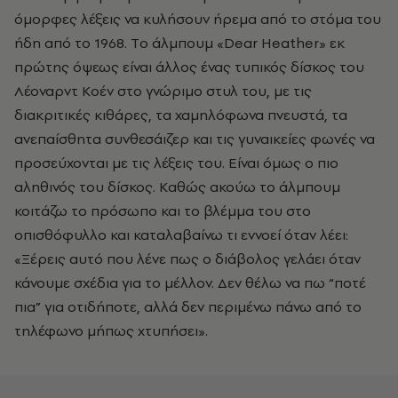
όμορφες λέξεις να κυλήσουν ήρεμα από το στόμα του
ήδη από το 1968. Tο άλμπουμ «Dear Heather» εκ
πρώτης όψεως είναι άλλος ένας τυπικός δίσκος του
Λέοναρντ Kοέν στο γνώριμο στυλ του, με τις
διακριτικές κιθάρες, τα χαμηλόφωνα πνευστά, τα
ανεπαίσθητα συνθεσάιζερ και τις γυναικείες φωνές να
προσεύχονται με τις λέξεις του. Είναι όμως ο πιο
αληθινός του δίσκος. Kαθώς ακούω το άλμπουμ
κοιτάζω το πρόσωπο και το βλέμμα του στο
οπισθόφυλλο και καταλαβαίνω τι εννοεί όταν λέει:
«Ξέρεις αυτό που λένε πως ο διάβολος γελάει όταν
κάνουμε σχέδια για το μέλλον. Δεν θέλω να πω “ποτέ
πια” για οτιδήποτε, αλλά δεν περιμένω πάνω από το
τηλέφωνο μήπως χτυπήσει».