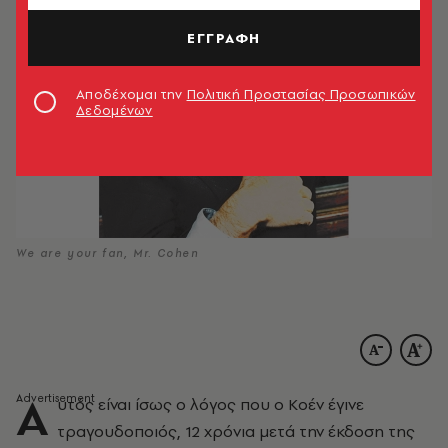
ΕΓΓΡΑΦΗ
Αποδέχομαι την
Πολιτική Προστασίας Προσωπικών
Δεδομένων
We are your fan, Mr. Cohen
A
υτός είναι ίσως ο λόγος που ο Kοέν έγινε
τραγουδοποιός, 12 χρόνια μετά την έκδοση της