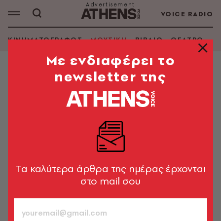
VOICE RADIO
ΚΙΝΗΜΑΤΟΓΡΑΦΟΣ
ΜΟΥΣΙΚΗ
ΒΙΒΛΙΟ
ΘΕΑΤΡΟ - Ο
Mε ενδιαφέρει το
newsletter της
ΜΟΥΣΙΚΗ
O ποιητής της μουσικής LEONARD
COHEN
«Όλα μου τα γραπτά έχουν ήχο κιθάρας πίσω τους,
ακόμη και οι νουβέλες»
Tα καλύτερα άρθρα της ημέρας έρχονται
Μάκης Μηλάτος
56
στο mail σου
ΤΕΥΧΟΣ
10.11.2004, 16:07
3’ ΔΙΑΒΑΣΜΑ