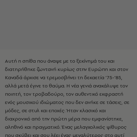
Aυτή η σπίθα που άναψε με το ξεκίνημά του και
διατηρήθηκε ζωντανή κυρίως στην Eυρώπη και στον
Kαναδά άρχισε να τρεμοσβήνει τη δεκαετία ’75-’85,
αλλά μετά έγινε το θαύμα. H νέα γενιά ανακάλυψε τον
ποιητή, τον τροβαδούρο, τον αυθεντικό εκφραστή
ενός μουσικού ιδιώματος που δεν ανήκε σε τάσεις, σε
μόδες, σε στυλ και εποχές. Ήταν κλασικό και
διαχρονικό από την πρώτη μέρα που εμφανίστηκε,
αληθινό και πραγματικό. Ένας μελαγχολικός ψίθυρος
που σκύβει και σου λέει ένας μεγαλύτερος στο αυτί