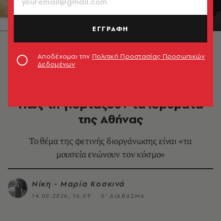
ΕΓΓΡΑΦΗ
Αποδέχομαι την
Πολιτική Προστασίας Προσωπικών
Δεδομένων
MORE IN CULTURE
Διεθνής Ημέρα Μουσείων 2026:
Πώς τη γιορτάζουν τα ιδρύματα
της Αθήνας
Το θέμα της φετινής διοργάνωσης είναι «τα
μουσεία ενώνουν τον κόσμο»
Νίκη - Μαρία Κοσκινά
14.05.2026, 16:59
5’ ΔΙΑΒΑΣΜΑ