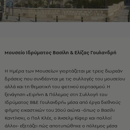
Μουσείο Ιδρύματος Βασίλη & Ελίζας Γουλανδρή
Η Ημέρα των Μουσείων γιορτάζεται με τρεις δωρεάν
δράσεις που συνδέονται με τις συλλογές του μουσείου
αλλά και τη θεματική του φετινού εορτασμού. Η
ξενάγηση «Ειρήνη & Πόλεμος στη Συλλογή του
Ιδρύματος Β&Ε Γουλανδρή» μέσα από έργα διεθνούς
φήμης εικαστικών του 20ού αιώνα -όπως ο Βασίλι
Καντίνσκι, ο Πολ Κλέε, ο Άνσελμ Κίφερ και πολλοί
άλλοι- εξετάζει πώς αποτυπώθηκε ο πόλεμος μέσα