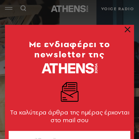
VOICE RADIO
Mε ενδιαφέρει το
newsletter της
Tα καλύτερα άρθρα της ημέρας έρχονται
στο mail σου