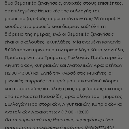
δυο θεματικές ξεναγήσεις, ανοιχτές στους επισκέπτες,
σε επιλεγμένες θεματικές της συλλογής του
μουσείου (αριθμός συμμετεχόντων: έως 25 άτομα). Η
είσοδος στο μουσείο είναι δωρεάν καθ' όλη τη
διάρκεια της ημέρας, ενώ οι θεματικές ξεναγήσεις
είναι οι ακόλουθες:
«
Κυκλάδες: Μία ενωμένη κοινωνία
5.000 χρόνια πριν» από την αρχαιολόγο Κάτια Μαντέλη,
Προϊσταμένη του Τμήματος Συλλογών Προϊστορικών,
Αιγυπτιακών, Κυπριακών και Ανατολικών Αρχαιοτήτων
(12:00 -13:00) και «Από την Κνωσό στις Μυκήνες: οι
μινωικές επιρροές του πρώιμου μυκηναϊκού κόσμου
και η ταραχώδης κατάληξη μιας αμφίδρομης σχέσης»
από τον Κώστα Πασχαλίδη, αρχαιολόγο του Τμήματος
Συλλογών Προϊστορικών, Αιγυπτιακών, Κυπριακών και
Ανατολικών Αρχαιοτήτων (17:00 -18:00).
Για τη συμμετοχή στις θεματικές περιηγήσεις είναι
απαραίτητη η τηλεφωνική κράτηση (6952011340).