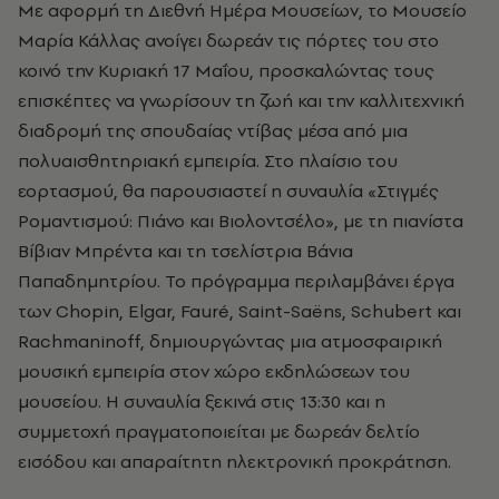
Με αφορμή τη Διεθνή Ημέρα Μουσείων, το
Μουσείο
Μαρία Κάλλας
ανοίγει δωρεάν τις πόρτες του στο
κοινό την Κυριακή 17 Μαΐου, προσκαλώντας τους
επισκέπτες να γνωρίσουν τη ζωή και την καλλιτεχνική
διαδρομή της σπουδαίας ντίβας μέσα από μια
πολυαισθητηριακή εμπειρία. Στο πλαίσιο του
εορτασμού, θα παρουσιαστεί η συναυλία «Στιγμές
Ρομαντισμού: Πιάνο και Βιολοντσέλο», με τη πιανίστα
Βίβιαν Μπρέντα
και τη τσελίστρια
Βάνια
Παπαδημητρίου
. Το πρόγραμμα περιλαμβάνει έργα
των Chopin, Elgar, Fauré, Saint-Saëns, Schubert και
Rachmaninoff, δημιουργώντας μια ατμοσφαιρική
μουσική εμπειρία στον χώρο εκδηλώσεων του
μουσείου. Η συναυλία ξεκινά στις 13:30 και η
συμμετοχή πραγματοποιείται με δωρεάν δελτίο
εισόδου και απαραίτητη ηλεκτρονική προκράτηση.