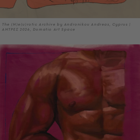
The (N)e(u)rotic Archive by Andronikou Andreas, Cyprus |
ΑΝΤΡΕΣ 2026, Domatio Art Space