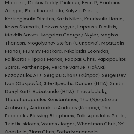
Marilena, Diakos Teddy, Dickoua, Evan P, Exintaras
Giorgos, Ferfeli Anastasia, Kalyvas Panos,
Kartsagkoulis Dimitris, Kazis Nikos, Kourkoulis Harrie,
Kozas Stamatis, Lakkas Argyris, Lapousis Dimitris,
Mavidis Savvas, Mageiras George / Skyler, Megkos
Thanasis, Mogolyanov Stefan (Ουκρανία), Mpatzolis
Manos, Mummy Maskara, Nikolaidis Leonidas,
Pallikaras Filippos Marios, Pappas Chris, Papapoulios
Spiros, Parthenope, Perche Samuel (Γαλλία),
Rozopoulos Aris, Sergiou Charis (Κύπρος), Sergeitsev
Ivan (Ουκρανία), Site-Specific Dances (ΗΠΑ), Smith
Darryl Keith Bàbátúndé (ΗΠΑ), Thesalodicky,
Theocharopoulos Konstantinos, The (N)e(u)rotic
Archive by Andronikou Andreas (Κύπρος), The
Peacock / Blessing Blasphemy, Tolis Apostolos Pablo,
Tziotis Isidoros, Vouros Jiorgos, Wheatman Chris, XY
Caestello, Zinas Chris, Zorba Mariangela.