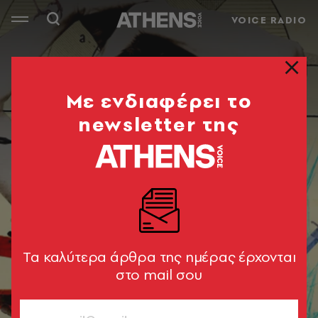
VOICE RADIO
Mε ενδιαφέρει το
newsletter της
Tα καλύτερα άρθρα της ημέρας έρχονται
στο mail σου