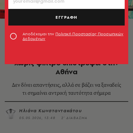
ΕΓΓΡΑΦΗ
Parthenope | ΑΝΤΡΕΣ 2026, Domatio Art Space
Αποδέχομαι την
Πολιτική Προστασίας Προσωπικών
Δεδομένων
MORE IN CULTURE
ΑΝΤΡΕΣ 2026: Το αντρικό σώμα
χωρίς φίλτρο επιστρέφει στην
Αθήνα
Δεν δίνει απαντήσεις, αλλά σε βάζει να ξαναδείς
τι σημαίνει αντρική ταυτότητα σήμερα
Ηλιάνα Κωνσταντακάτου
05.05.2026, 13:48
2’ ΔΙΑΒΑΣΜΑ