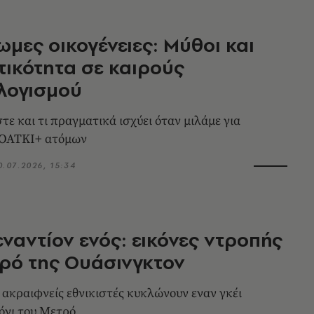
μες οικογένειες: Μύθοι και
ικότητα σε καιρούς
λογισμού
τε και τι πραγματικά ισχύει όταν μιλάμε για
 ΛΟΑΤΚΙ+ ατόμων
0.07.2026, 15:34
εναντίον ενός: εικόνες ντροπής
ρό της Ουάσινγκτον
 ακραιφνείς εθνικιστές κυκλώνουν εναν γκέι
όνι του Μετρό