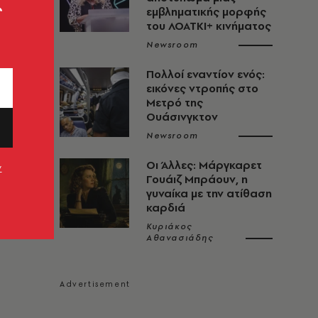
ς
εμβληματικής μορφής
του ΛΟΑΤΚΙ+ κινήματος
Newsroom
Πολλοί εναντίον ενός:
εικόνες ντροπής στο
Μετρό της
Ουάσινγκτον
Newsroom
Οι Άλλες: Μάργκαρετ
ν
Γουάιζ Μπράουν, η
γυναίκα με την ατίθαση
καρδιά
Κυριάκος
Αθανασιάδης