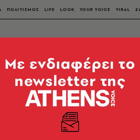
Α
ΠΟΛΙΤΙΣΜΟΣ
LIFE
LOOK
YOUR VOICE
VIRAL
Ζ
Mε ενδιαφέρει το
newsletter της