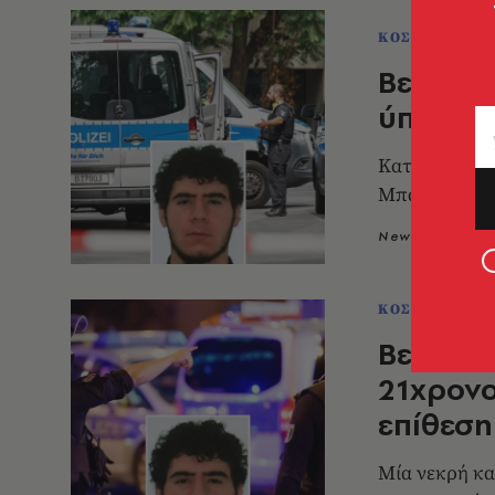
ΚΟΣΜΟΣ
Βερολίν
ύποπτος
Καταζητείται
Μπαλούτ, Γερ
Newsroom
2
ΚΟΣΜΟΣ
Βερολίν
21χρονο
επίθεση
Μία νεκρή κα