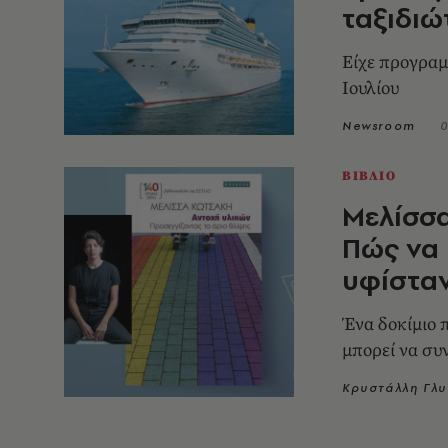
ταξιδιώ
Eίχε προγραμ
Ιουλίου
Newsroom
0
ΒΙΒΛΙΟ
Μελίσσα
Πώς να μ
υφίσταν
Ένα δοκίμιο 
μπορεί να συ
Κρυστάλλη Γλυ