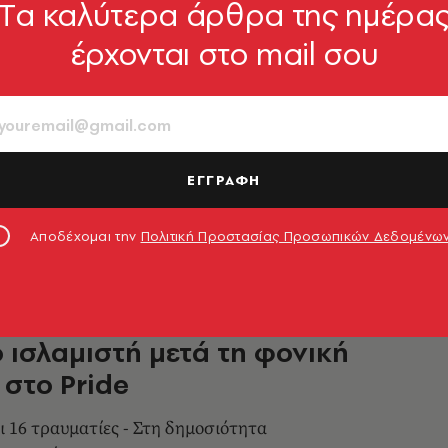
Tα καλύτερα άρθρα της ημέρα
έρχονται στο mail σου
ο: Υποστηρικτής του ISIS ο
 για την επίθεση στο Pride
 ο 21χρονος Αμπντούλ Ραχμάν Τουφίκ
μανός λιβανέζικης καταγωγής
ΕΓΓΡΑΦΗ
6.07.2026, 12:24
Αποδέχομαι την
Πολιτική Προστασίας Προσωπικών Δεδομένω
ο: Ανθρωποκυνηγητό για
 ισλαμιστή μετά τη φονική
 στο Pride
ι 16 τραυματίες - Στη δημοσιότητα