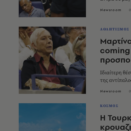
Newsroom
0
ΑΘΛΗΤΙΣΜΟΣ
Μαρτίν
coming 
προσπο
Ιδιαίτερη θέ
της αντίπαλο
Newsroom
0
ΚΟΣΜΟΣ
Η Τουρκ
κρουαζ