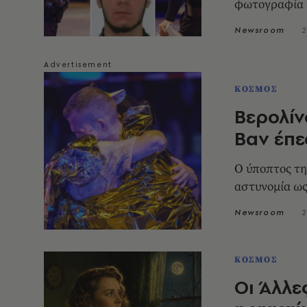
φωτογραφία 
Newsroom
2
ΚΟΣΜΟΣ
Βερολίν
Bαν έπε
Ο ύποπτος τη
αστυνομία ως
Newsroom
2
ΚΟΣΜΟΣ
Οι Άλλε