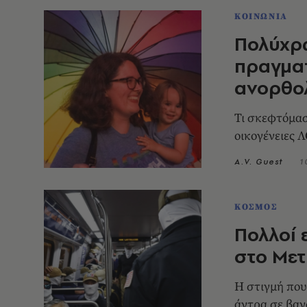
ΚΟΙΝΩΝΙΑ
Πολύχρω
πραγματ
ανορθο
Τι σκεφτόμασ
οικογένειες
A.V. Guest
1
ΚΟΣΜΟΣ
Πολλοί 
στο Μετ
Η στιγμή που
άντρα σε βαγ