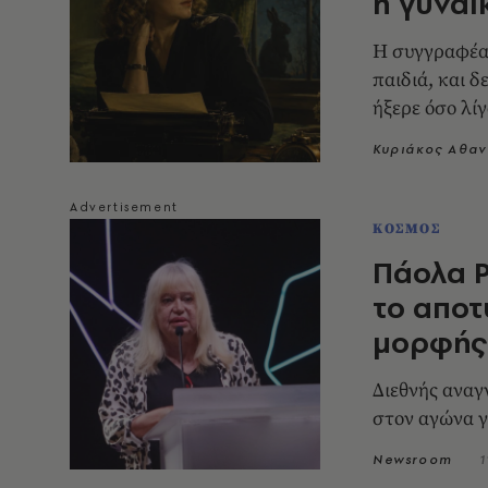
η γυναί
Η συγγραφέας
παιδιά, και δ
ήξερε όσο λίγ
Κυριάκος Αθα
ΚΟΣΜΟΣ
Πάολα Ρ
το αποτ
μορφής 
Διεθνής αναγ
στον αγώνα γ
Newsroom
1