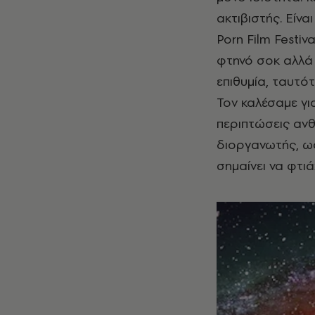
ακτιβιστής. Είν
Porn Film Festiv
φτηνό σοκ αλλά 
επιθυμία, ταυτό
Τον καλέσαμε για
περιπτώσεις αν
διοργανωτής, ως
σημαίνει να φτι