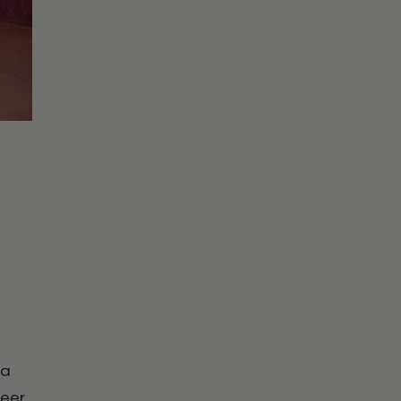
ία
ueer