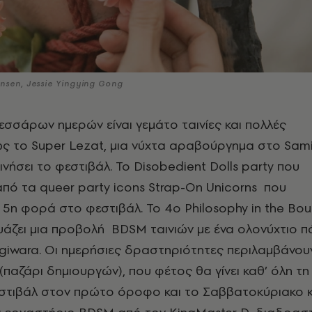
nsen, Jessie Yingying Gong
σσάρων ημερών είναι γεμάτο ταινίες και πολλές
ς το Super Lezat, μια νύχτα αραβούργημα στο Sami
κινήσει το φεστιβάλ. Το Disobedient Dolls party που
πό τα queer party icons Strap-On Unicorns που
 5η φορά στο φεστιβάλ. Το 4ο Philosophy in the Bou
υάζει μια προβολή BDSM ταινιών με ένα ολονύχτιο π
giwara. Οι ημερήσιες δραστηριότητες περιλαμβάνου
(παζάρι δημιουργών), που φέτος θα γίνει καθ’ όλη τη
εστιβάλ στον πρώτο όροφο και το Σαββατοκύριακο κ