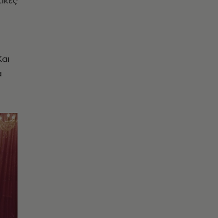
ικές
e
Και
α