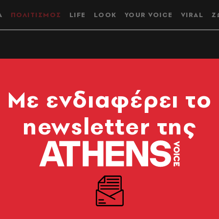
Α
ΠΟΛΙΤΙΣΜΟΣ
LIFE
LOOK
YOUR VOICE
VIRAL
Ζ
άλ | Μενέλας
Mε ενδιαφέρει το
υζήτηση με τον
newsletter της
εστιβάλ Σάτυροι &
ς επιστρέφει για 7η φορά