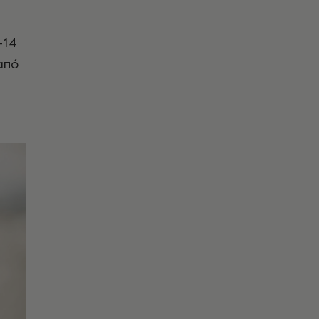
-14
-από