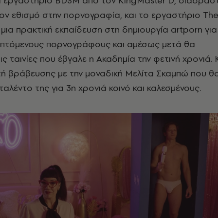
α εργαστήριο BDSM από τον KingMaster D, διαδραστ
τον εθισμό στην πορνογραφία, και το εργαστήριο Th
μια πρακτική εκπαίδευση στη δημιουργία artporn για
απτόμενους πορνογράφους και αμέσως μετά θα
ς ταινίες που έβγαλε η Ακαδημία την φετινή χρονιά. 
τή βράβευσης με την μοναδική Μελίτα Σκαμπώ που θ
ταλέντο της για 3η χρονιά κοινό και καλεσμένους.