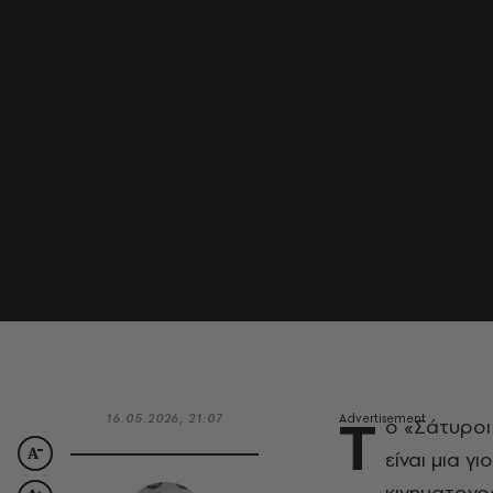
Τ
16.05.2026, 21:07
ο «Σάτυροι
είναι μια γ
κινηματογρ