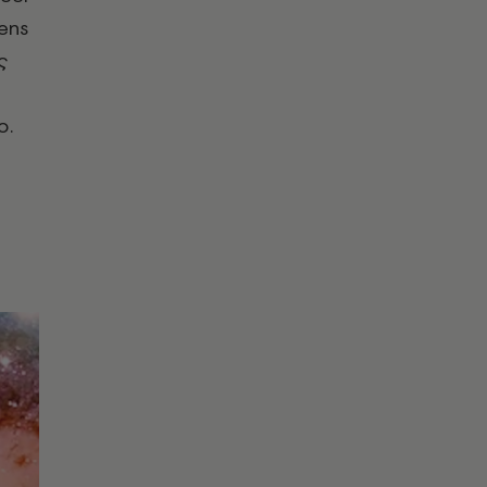
ens
ς
ο.