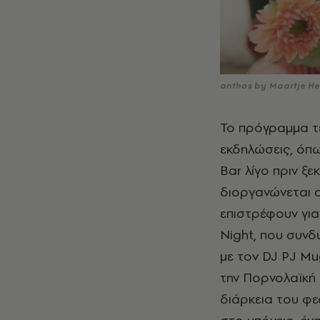
anthos by Maartje He
Το πρόγραμμα τε
εκδηλώσεις, όπω
Bar λίγο πριν ξε
διοργανώνεται α
επιστρέφουν για
Night, που συνδ
με τον DJ PJ Mu
την Πορνολαϊκή 
διάρκεια του φ