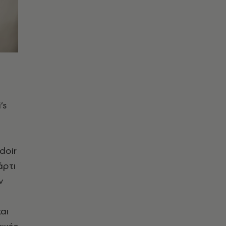
’s
doir
άρτι
ν
αι