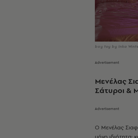
boy toy by Inka Wint
Μενέλας Σι
Σάτυροι & 
O Μενέλας Σιαφ
μόνο ιδιότητα: 