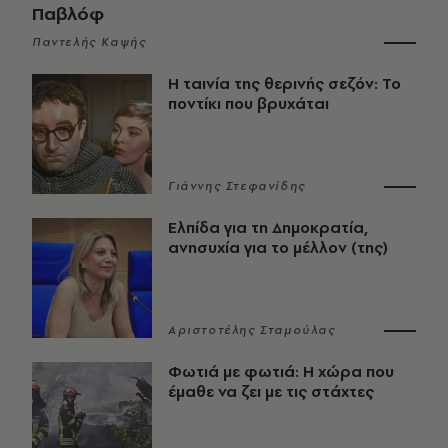
Παβλόφ
Παντελής Καψής
Η ταινία της θερινής σεζόν: Το
ποντίκι που βρυχάται
Γιάννης Στεφανίδης
Ελπίδα για τη Δημοκρατία,
ανησυχία για το μέλλον (της)
Αριστοτέλης Σταμούλας
Φωτιά με φωτιά: Η χώρα που
έμαθε να ζει με τις στάχτες