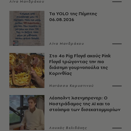
Λίνα Μανδράκου
Τα YOLO της Πέμπτης
06.08.2026
Λίνα Μανδράκου
Στο 4ο Pig Floyd ακούς Pink
Floyd τρώγοντας την πιο
διάσημη γουρνοπούλα της
Κορινθίας
Νατάσσα Καρυστινού
Λέοπολντ Άσενμπρενερ: Ο
Νοστράδαμος της AI και το
στοίχημα των δισεκατομμυρίων
Λουκάς Βελιδάκης