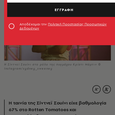
ΕΓΓΡΑΦΗ
Αποδέχομαι την
Πολιτική Προστασίας Προσωπικών
Δεδομένων
Η Σίντνεϊ Σουίνι στο ρόλο της πυγμάχου Κρίστι Μάρτιν ©
Instagram/sydney_sweeney
Η ταινία της Σίντνεϊ Σουίνι είχε βαθμολογία
67% στο Rotten Tomatoes και