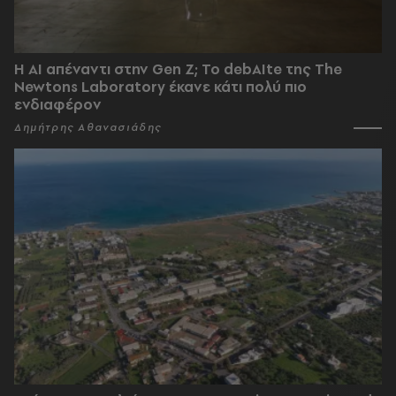
Η AI απέναντι στην Gen Z; Το debAIte της The
Newtons Laboratory έκανε κάτι πολύ πιο
ενδιαφέρον
Δημήτρης Αθανασιάδης