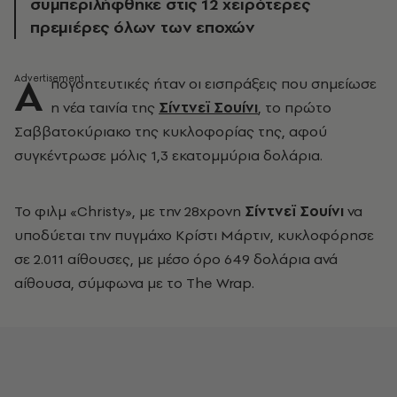
συμπεριλήφθηκε στις 12 χειρότερες
πρεμιέρες όλων των εποχών
Α
πογοητευτικές ήταν οι εισπράξεις που σημείωσε
η νέα ταινία της
Σίντνεϊ Σουίνι
, το πρώτο
Σαββατοκύριακο της κυκλοφορίας της, αφού
συγκέντρωσε μόλις 1,3 εκατομμύρια δολάρια.
Το φιλμ «Christy», με την 28χρονη
Σίντνεϊ Σουίνι
να
υποδύεται την πυγμάχο Κρίστι Μάρτιν, κυκλοφόρησε
σε 2.011 αίθουσες, με μέσο όρο 649 δολάρια ανά
αίθουσα, σύμφωνα με το The Wrap.