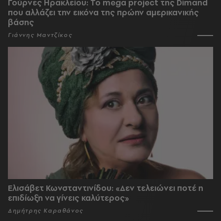
Γούρνες Ηρακλείου: To mega project της Dimand
που αλλάζει την εικόνα της πρώην αμερικανικής
βάσης
Γιάννης Μαντζίκος
Ελισάβετ Κωνσταντινίδου: «Δεν τελειώνει ποτέ η
επιδίωξη να γίνεις καλύτερος»
Δημήτρης Καραθάνος