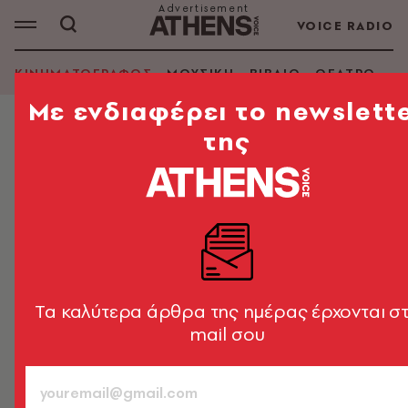
VOICE RADIO
ΚΙΝΗΜΑΤΟΓΡΑΦΟΣ
ΜΟΥΣΙΚΗ
ΒΙΒΛΙΟ
ΘΕΑΤΡΟ - Ο
Mε ενδιαφέρει το newslett
της
ΚΙΝΗΜΑΤΟΓΡΑΦΟΣ
Απογοήτευση για την Σίντνεϊ Σουίνι
- Στις 12 χειρότερες πρεμιέρες
όλων των εποχών η νέα της ταινία
Η ηθοποιός υποδύεται την πυγμάχο Κρίστι Μάρτιν
στην ταινία «Christy»
Tα καλύτερα άρθρα της ημέρας έρχονται σ
mail σου
Newsroom
10.11.2025, 18:16
1’ ΔΙΑΒΑΣΜΑ