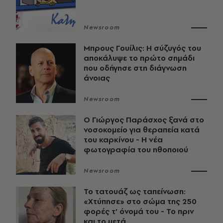
Newsroom
Μπρους Γουίλις: Η σύζυγός του
αποκάλυψε το πρώτο σημάδι
που οδήγησε στη διάγνωση
άνοιας
Newsroom
O Γιώργος Παράσχος ξανά στο
νοσοκομείο για θεραπεία κατά
του καρκίνου - Η νέα
φωτογραφία του ηθοποιού
Newsroom
Το τατουάζ ως ταπείνωση:
«Χτύπησε» στο σώμα της 250
φορές τ’ όνομά του - Το πριν
και το μετά