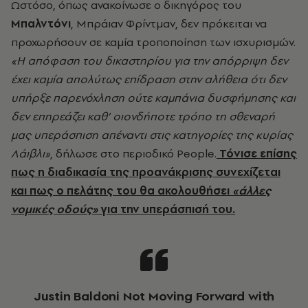
Ωστόσο, όπως ανακοίνωσε ο δικηγόρος του
Μπαλντόνι
, Μπράιαν Φρίντμαν, δεν πρόκειται να
προχωρήσουν σε καμία τροποποίηση των ισχυρισμών.
«Η απόφαση του δικαστηρίου για την απόρριψη δεν
έχει καμία απολύτως επίδραση στην αλήθεια ότι δεν
υπήρξε παρενόχληση ούτε καμπάνια δυσφήμησης και
δεν επηρεάζει καθ’ οιονδήποτε τρόπο τη σθεναρή
μας υπεράσπιση απέναντι στις κατηγορίες της κυρίας
Λάιβλι»
, δήλωσε στο περιοδικό People.
Τόνισε επίσης
πως η διαδικασία της προανάκρισης συνεχίζεται
και πως ο πελάτης του θα ακολουθήσει
«άλλες
νομικές οδούς»
για την υπεράσπισή του.
Justin Baldoni Not Moving Forward with