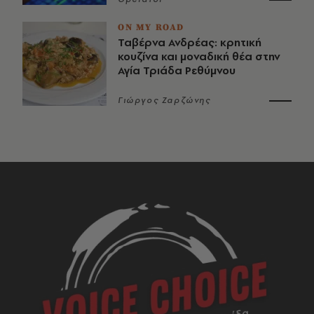
ON MY ROAD
Ταβέρνα Ανδρέας: κρητική
κουζίνα και μοναδική θέα στην
Αγία Τριάδα Ρεθύμνου
Γιώργος Ζαρζώνης