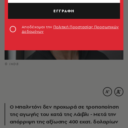
ΕΓΓΡΑΦΗ
Αποδέχομαι την
Πολιτική Προστασίας Προσωπικών
Δεδομένων
© IMDB
Ο Μπαλντόνι δεν προχωρά σε τροποποίηση
της αγωγής του κατά της Λάιβλι - Μετά την
απόρριψη της αξίωσης 400 εκατ. δολαρίων