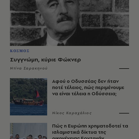
ΚΟΣΜΟΣ
Συγγνώμη, κύριε Φώκνερ
Ντίνα Σαρακηνού
Αφού ο Οδυσσέας δεν ήταν
ποτέ τέλειος, πώς περιμένουμε
να είναι τέλεια η Οδύσσεια;
Νίκος Καραχάλιος
Πώς η Ευρώπη χρηματοδοτεί τα
ισλαμιστικά δίκτυα της
οικογένειας Ερντογάν