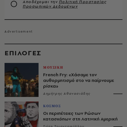
Αποδέχομαι την
Πολιτική Προστασίας
Προσωπικών Δεδομένων
EΠΙΛΟΓΈΣ
ΜΟΥΣΙΚΗ
French Fry: «Χάσαμε τον
αυθορμητισμό στο να παίρνουμε
ρίσκα»
Δημήτρης Αθανασιάδης
ΚΟΣΜΟΣ
Οι περιπέτειες των Ρώσων
κατασκόπων στη Λατινική Αμερική
Σώτη Τριανταφύλλου