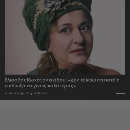
Ελισάβετ Κωνσταντινίδου: «Δεν τελειώνει ποτέ η
επιδίωξη να γίνεις καλύτερος»
Δημήτρης Καραθάνος