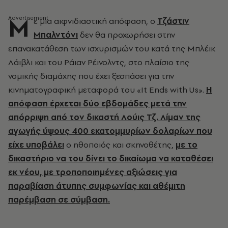
Μ
ε μια αιφνιδιαστική απόφαση, ο
Τζάστιν
Μπαλντόνι
δεν θα προχωρήσει στην
επανακατάθεση των ισχυρισμών του κατά της Μπλέικ
Λάιβλι και του Ράιαν Ρέινολντς, στο πλαίσιο της
νομικής διαμάχης που έχει ξεσπάσει για την
κινηματογραφική μεταφορά του «It Ends with Us».
Η
απόφαση έρχεται δύο εβδομάδες μετά την
απόρριψη από τον δικαστή Λούις Τζ. Λίμαν της
αγωγής ύψους 400 εκατομμυρίων δολαρίων που
είχε υποβάλει
ο ηθοποιός και σκηνοθέτης,
με το
δικαστήριο να του δίνει το δικαίωμα να καταθέσει
εκ νέου, με τροποποιημένες αξιώσεις για
παραβίαση άτυπης συμφωνίας και αθέμιτη
παρέμβαση σε σύμβαση.