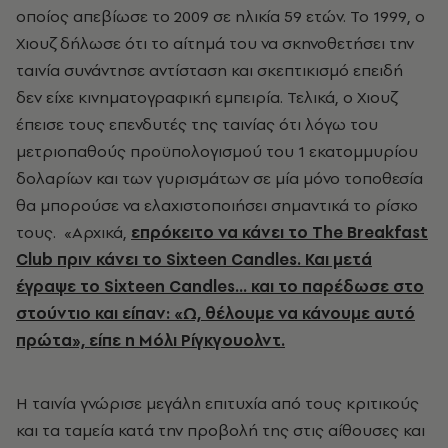
οποίος απεβίωσε το 2009 σε ηλικία 59 ετών. Το 1999, ο
Χιουζ δήλωσε ότι το αίτημά του να σκηνοθετήσει την
ταινία συνάντησε αντίσταση και σκεπτικισμό επειδή
δεν είχε κινηματογραφική εμπειρία. Τελικά, ο Χιουζ
έπεισε τους επενδυτές της ταινίας ότι λόγω του
μετριοπαθούς προϋπολογισμού του 1 εκατομμυρίου
δολαρίων και των γυρισμάτων σε μία μόνο τοποθεσία
θα μπορούσε να ελαχιστοποιήσει σημαντικά το ρίσκο
τους. «Αρχικά,
επρόκειτο να κάνει το The Breakfast
Club πριν κάνει το Sixteen Candles. Και μετά
έγραψε το Sixteen Candles... και το παρέδωσε στο
στούντιο και είπαν: «Ω, θέλουμε να κάνουμε αυτό
πρώτα», είπε η Μόλι Ρίγκγουολντ.
Η ταινία γνώρισε μεγάλη επιτυχία από τους κριτικούς
και τα ταμεία κατά την προβολή της στις αίθουσες και