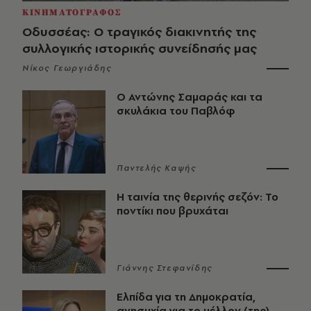
ΚΙΝΗΜΑΤΟΓΡΑΦΟΣ
Οδυσσέας: Ο τραγικός διακινητής της
συλλογικής ιστορικής συνείδησής μας
Νίκος Γεωργιάδης
Ο Αντώνης Σαμαράς και τα
σκυλάκια του Παβλόφ
Παντελής Καψής
Η ταινία της θερινής σεζόν: Το
ποντίκι που βρυχάται
Γιάννης Στεφανίδης
Ελπίδα για τη Δημοκρατία,
ανησυχία για το μέλλον (της)