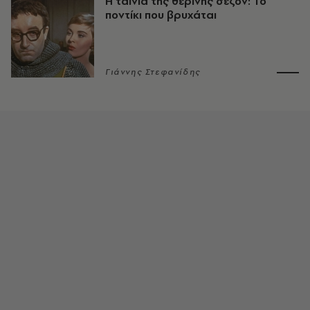
Η ταινία της θερινής σεζόν: Το
ποντίκι που βρυχάται
Γιάννης Στεφανίδης