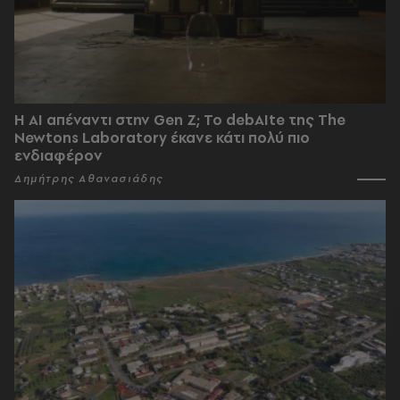
Η AI απέναντι στην Gen Z; Το debAIte της The
Newtons Laboratory έκανε κάτι πολύ πιο
ενδιαφέρον
Δημήτρης Αθανασιάδης