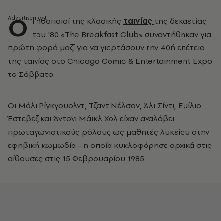
Ο
ι ηθοποιοί της κλασικής
ταινίας
της δεκαετίας
του '80 «The Breakfast Club» συναντήθηκαν για
πρώτη φορά μαζί για να γιορτάσουν την 40ή επέτειο
της ταινίας στο Chicago Comic & Entertainment Expo
το Σάββατο.
Οι Mόλι Ρίγκγουολντ, Τζαντ Νέλσον, Άλι Σίντι, Εμίλιο
Έστεβεζ και Άντονι Μάικλ Χολ είχαν αναλάβει
πρωταγωνιστικούς ρόλους ως μαθητές λυκείου στην
εφηβική κωμωδία - η οποία κυκλοφόρησε αρχικά στις
αίθουσες στις 15 Φεβρουαρίου 1985.