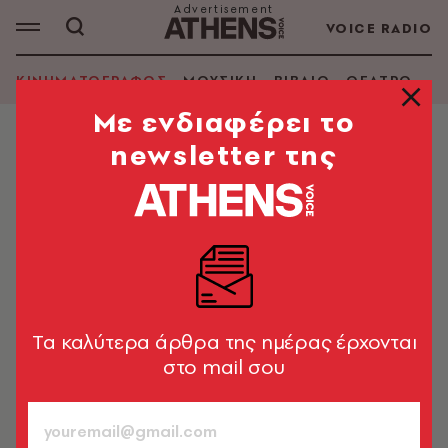
VOICE RADIO
ΚΙΝΗΜΑΤΟΓΡΑΦΟΣ
ΜΟΥΣΙΚΗ
ΒΙΒΛΙΟ
ΘΕΑΤΡΟ - Ο
Mε ενδιαφέρει το
newsletter της
ΚΙΝΗΜΑΤΟΓΡΑΦΟΣ
The Breakfast Club: Re-union για
τους πρωταγωνιστές της ταινίας,
40 χρόνια μετά
Ο χρόνος έχει κάνει τα μαγικά του, αλλά τουλάχιστον
αυτή τη φορά ξαναβρέθηκαν όλοι
Tα καλύτερα άρθρα της ημέρας έρχονται
στο mail σου
Newsroom
14.04.2025, 19:44
1’ ΔΙΑΒΑΣΜΑ