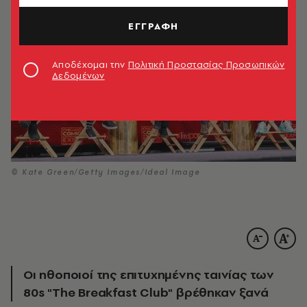
ΕΓΓΡΑΦΗ
Αποδέχομαι την
Πολιτική Προστασίας Προσωπικών
Δεδομένων
© Kate Green/Getty Images/Ideal Image
Οι ηθοποιοί της επιτυχημένης ταινίας των
80s "The Breakfast Club" βρέθηκαν ξανά