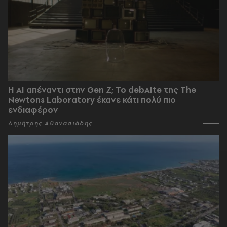
Η AI απέναντι στην Gen Z; Το debAIte της The
Newtons Laboratory έκανε κάτι πολύ πιο
ενδιαφέρον
Δημήτρης Αθανασιάδης