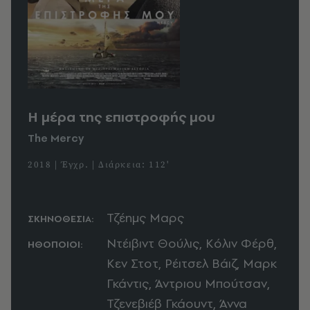
Η μέρα της επιστροφής μου
The Mercy
2018 | Έγχρ. | Διάρκεια: 112'
Τζέημς Μαρς
ΣΚΗΝΟΘΕΣΙΑ:
Ντέιβιντ Θούλις, Κόλιν Φέρθ,
ΗΘΟΠΟΙΟΙ:
Κεν Στοτ, Ρέιτσελ Βάιζ, Μαρκ
Γκάντις, Άντριου Μπούτσαν,
Τζενεβιέβ Γκάουντ, Άννα