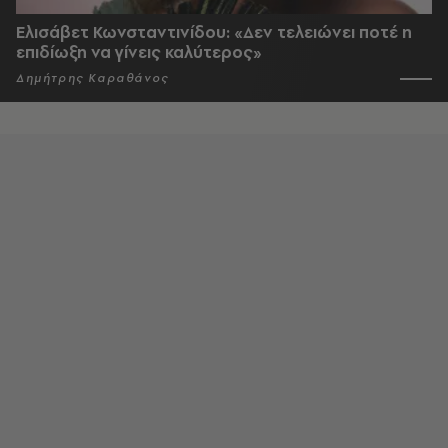
Ελισάβετ Κωνσταντινίδου: «Δεν τελειώνει ποτέ η
επιδίωξη να γίνεις καλύτερος»
Δημήτρης Καραθάνος