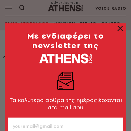
VOICE RADIO
ΚΙΝΗΜΑΤΟΓΡΑΦΟΣ
ΜΟΥΣΙΚΗ
ΒΙΒΛΙΟ
ΘΕΑΤΡΟ - Ο
Mε ενδιαφέρει το
newsletter της
ΚΙΝΗΜΑΤΟΓΡΑΦΟΣ
Ήταν 24 και είναι 64 - Ο Τζον
Τραβόλτα επιστρέφει στις Κάννες,
40 χρόνια μετά το Grease (εικόνες,
video)
Καλοκαίρι για πάντα με τον Ντάνι Ζούκο στην
Tα καλύτερα άρθρα της ημέρας έρχονται
Κρουαζέτ
στο mail σου
Φίλιππος Κόλλιας
15.05.2018, 18:17
1’ ΔΙΑΒΑΣΜΑ