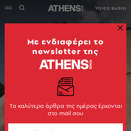
VOICE RADIO
Mε ενδιαφέρει το
newsletter της
Tα καλύτερα άρθρα της ημέρας έρχονται
στο mail σου