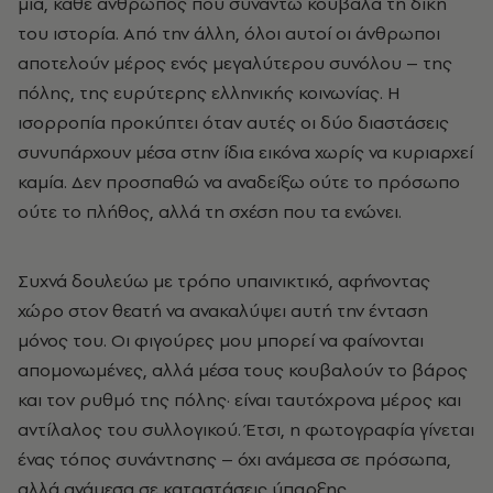
μία, κάθε άνθρωπος που συναντώ κουβαλά τη δική
του ιστορία. Από την άλλη, όλοι αυτοί οι άνθρωποι
αποτελούν μέρος ενός μεγαλύτερου συνόλου – της
πόλης, της ευρύτερης ελληνικής κοινωνίας. Η
ισορροπία προκύπτει όταν αυτές οι δύο διαστάσεις
συνυπάρχουν μέσα στην ίδια εικόνα χωρίς να κυριαρχεί
καμία. Δεν προσπαθώ να αναδείξω ούτε το πρόσωπο
ούτε το πλήθος, αλλά τη σχέση που τα ενώνει.
Συχνά δουλεύω με τρόπο υπαινικτικό, αφήνοντας
χώρο στον θεατή να ανακαλύψει αυτή την ένταση
μόνος του. Οι φιγούρες μου μπορεί να φαίνονται
απομονωμένες, αλλά μέσα τους κουβαλούν το βάρος
και τον ρυθμό της πόλης
·
είναι ταυτόχρονα μέρος και
αντίλαλος του συλλογικού. Έτσι, η φωτογραφία γίνεται
ένας τόπος συνάντησης – όχι ανάμεσα σε πρόσωπα,
αλλά ανάμεσα σε καταστάσεις ύπαρξης.