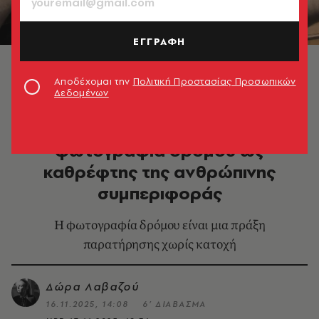
ΕΓΓΡΑΦΗ
© Τάσος Σπετσιέρης
Αποδέχομαι την
Πολιτική Προστασίας Προσωπικών
Δεδομένων
ΦΩΤΟΓΡΑΦΙΑ
Τάσος Σπετσιέρης: Η
φωτογραφία δρόμου ως
καθρέφτης της ανθρώπινης
συμπεριφοράς
Η φωτογραφία δρόμου είναι μια πράξη
παρατήρησης χωρίς κατοχή
Δώρα Λαβαζού
16.11.2025, 14:08
6’ ΔΙΑΒΑΣΜΑ