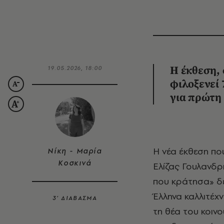
19.05.2026, 18:00
Η έκθεση,
φιλοξενεί 
για πρώτη
Η νέα έκθεση που εγκαινιάζεται στις 20 Μαΐου στο Μουσείο Ιδρύματος Βασίλη &
Νίκη - Μαρία
Κοσκινά
Ελίζας Γουλανδρή
που κράτησα» δε
Έλληνα καλλιτέχ
3’ ΔΙΑΒΑΣΜΑ
τη θέα του κοιν