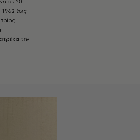
νη σε 20
ο 1962 έως
οποίος
α
ατρέχει την