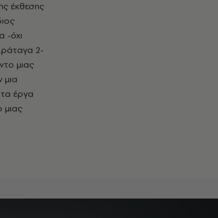
ης έκθεσης
διος
α -όχι
Κράταγα 2-
ντο μιας
ν μια
 τα έργα
 μιας