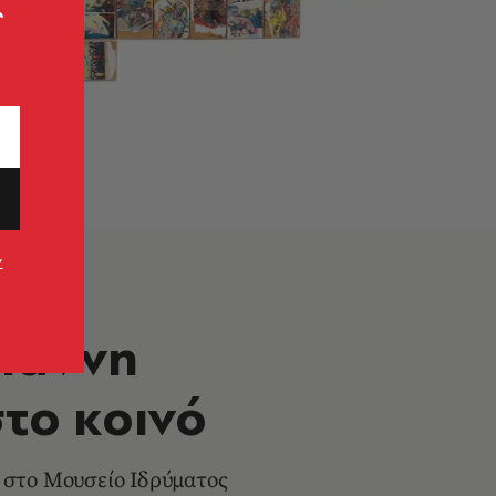
ς
ν
Γιάννη
στο κοινό
υ στο Μουσείο Ιδρύματος