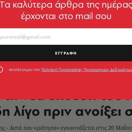
Tα καλύτερα άρθρα της ημέρα
έρχονται στο mail σου
ΕΓΓΡΑΦΗ
© Χριστόφορος Δουλγέρης
Αποδέχομαι την
Πολιτική Προστασίας Προσωπικών Δεδομένω
ΕΙΚΑΣΤΙΚΑ
 τη νέα έκθεση του 
 λίγο πριν ανοίξει 
ης - Αυτά που κράτησα» εγκαινιάζεται στις 20 Μαΐο