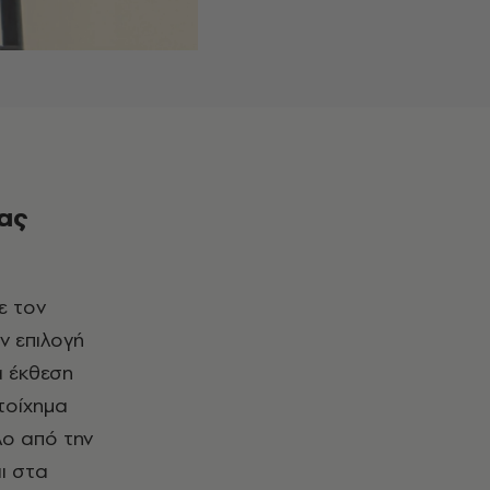
ας
ν επιλογή
α έκθεση
τοίχημα
λο από την
ι στα