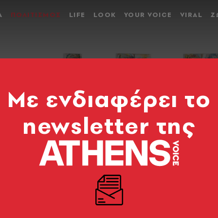
Α
ΠΟΛΙΤΙΣΜΟΣ
LIFE
LOOK
YOUR VOICE
VIRAL
Ζ
Mε ενδιαφέρει το
newsletter της