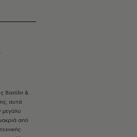
ι
μης, αυτά
ν μεγάλο
 μακριά από
τεχνικής