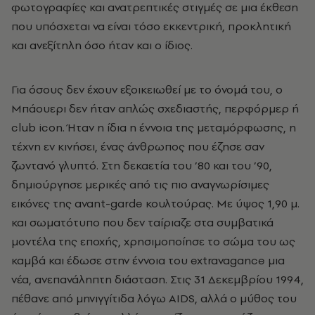
φωτογραφίες και ανατρεπτικές στιγμές σε μια έκθεση
που υπόσχεται να είναι τόσο εκκεντρική, προκλητική
και ανεξίτηλη όσο ήταν και ο ίδιος.
Για όσους δεν έχουν εξοικειωθεί με το όνομά του, ο
Μπάουερι δεν ήταν απλώς σχεδιαστής, περφόρμερ ή
club
icon
. Ήταν η ίδια η έννοια της μεταμόρφωσης, η
τέχνη εν κινήσει, ένας άνθρωπος που έζησε σαν
ζωντανό γλυπτό. Στη δεκαετία του ’80 και του ’90,
δημιούργησε μερικές από τις πιο αναγνωρίσιμες
εικόνες της
avant
-
garde
κουλτούρας. Με ύψος 1,90 μ.
και σωματότυπο που δεν ταίριαζε στα συμβατικά
μοντέλα της εποχής, χρησιμοποίησε το σώμα του ως
καμβά και έδωσε στην έννοια του
extravagance
μια
νέα, ανεπανάληπτη διάσταση. Στις 31 Δεκεμβρίου 1994,
πέθανε από μηνιγγίτιδα λόγω
AIDS
, αλλά ο μύθος του