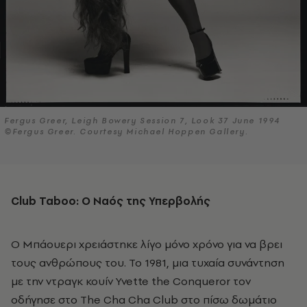
Fergus Greer, Leigh Bowery Session 7, Look 37 June 1994
©Fergus Greer. Courtesy Michael Hoppen Gallery.
Club
Taboo
: Ο Ναός της Υπερβολής
Ο Μπάουερι χρειάστηκε λίγο μόνο χρόνο για να βρει
τους ανθρώπους του. Το 1981, μια τυχαία συνάντηση
με την ντραγκ κουίν Yvette the Conqueror τον
οδήγησε στο The Cha Cha Club στο πίσω δωμάτιο