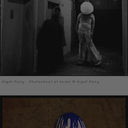
Nigel Parry - Photoshoot at home © Nigel Parry