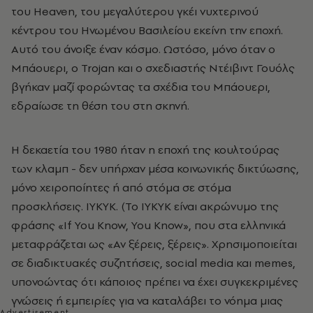
του Heaven, του μεγαλύτερου γκέι νυχτερινού
κέντρου του Ηνωμένου Βασιλείου εκείνη την εποχή.
Αυτό του άνοιξε έναν κόσμο. Ωστόσο, μόνο όταν ο
Μπάουερι, ο Trojan και ο σχεδιαστής Ντέιβιντ Γουόλς
βγήκαν μαζί φορώντας τα σχέδια του Μπάουερι,
εδραίωσε τη θέση του στη σκηνή.
Η δεκαετία του 1980 ήταν η εποχή της κουλτούρας
των κλαμπ - δεν υπήρχαν μέσα κοινωνικής δικτύωσης,
μόνο χειροποίητες ή από στόμα σε στόμα
προσκλήσεις. IYKYK. (Το IYKYK είναι ακρώνυμο της
φράσης «If You Know, You Know», που στα ελληνικά
μεταφράζεται ως «Αν ξέρεις, ξέρεις». Χρησιμοποιείται
σε διαδικτυακές συζητήσεις, social media και memes,
υπονοώντας ότι κάποιος πρέπει να έχει συγκεκριμένες
γνώσεις ή εμπειρίες για να καταλάβει το νόημα μιας