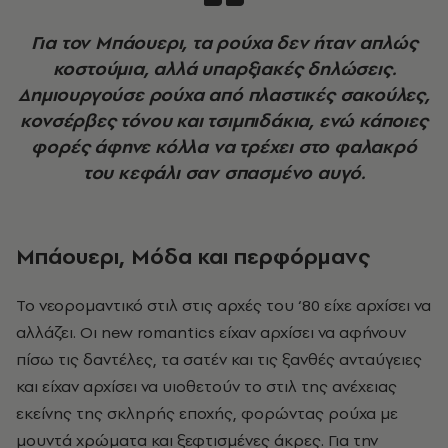
Για τον Μπάουερι, τα ρούχα δεν ήταν απλώς
κοστούμια, αλλά υπαρξιακές δηλώσεις.
Δημιουργούσε ρούχα από πλαστικές σακούλες,
κονσέρβες τόνου και τσιμπιδάκια, ενώ κάποιες
φορές άφηνε κόλλα να τρέχει στο φαλακρό
του κεφάλι σαν σπασμένο αυγό.
Μπάουερι, Μόδα και περφόρμανς
Το νεορομαντικό στιλ στις αρχές του ‘80 είχε αρχίσει να
αλλάζει. Οι
new
romantics
είχαν αρχίσει να αφήνουν
πίσω τις δαντέλες, τα σατέν και τις ξανθές ανταύγειες
και είχαν αρχίσει να υιοθετούν το στιλ της ανέχειας
εκείνης της σκληρής εποχής, φορώντας ρούχα με
μουντά χρώματα και ξεφτισμένες άκρες. Για την