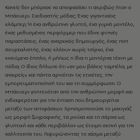
Κανείς δεν μπόρεσε να αποφασίσει τι ακριβώς ήταν ο
Μπάουερι. Σχεδιαστής μόδας; Ένας γιγαντιαίος
κλάμπερ; Ή ένα ανθρώπινο γλυπτό, ένα γυμνό μοντέλο,
ένας μεθυσμένος περφόρμερ που έδινε φτηνές
παραστάσεις, ένας αναρχικός δημιουργός, ένας ποπ
σουρεαλιστής, ένας κλόουν χωρίς τσίρκο, ένα
κινούμενο έπιπλο, ή μήπως η ίδια η μοντέρνα τέχνη με
πόδια; Ο ίδιος δήλωνε ότι «αν μου βάλεις ταμπέλα, με
αναιρείς» και πάντα αρνιόταν τις ετικέτες, την
εμπορευματοποίησή του και τη συμμόρφωση. Ο
Μπάουερι γοητευόταν από την ανθρώπινη μορφή και
ενδιαφερόταν για την ένταση που δημιουργείται
μεταξύ των αντιφάσεων. Χρησιμοποιούσε το μακιγιάζ
ως μορφή ζωγραφικής, τα ρούχα και τη σάρκα ως
γλυπτική και κάθε περιβάλλον ως έτοιμη σκηνή για την
καλλιτεχνία του. Γεφυρώνοντας το χάσμα μεταξύ