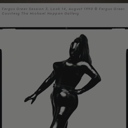
Fergus Greer Session 3, Look 14, August 1990 © Fergus Greer.
Courtesy The Michael Hoppen Gallery