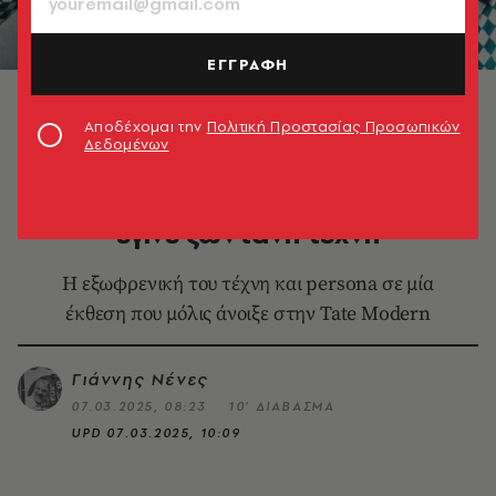
ΕΓΓΡΑΦΗ
Fergus Greer, Leigh Bowery Session 4 Look 17 August
1991 ©Fergus Greer. Courtesy Michael Hoppen
Αποδέχομαι την
Πολιτική Προστασίας Προσωπικών
Gallery
Δεδομένων
ΕΙΚΑΣΤΙΚΑ
Λι Μπάουερι: Ο άνθρωπος που
έγινε ζωντανή τέχνη
Η εξωφρενική του τέχνη και persona σε μία
έκθεση που μόλις άνοιξε στην Tate Modern
Γιάννης Νένες
07.03.2025, 08:23
10’ ΔΙΑΒΑΣΜΑ
UPD
07.03.2025, 10:09