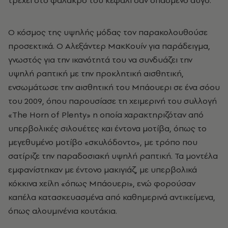
Ο κόσμος της υψηλής μόδας τον παρακολουθούσε
προσεκτικά. Ο Αλεξάντερ ΜακΚουίν για παράδειγμα,
γνωστός για την ικανότητά του να συνδυάζει την
υψηλή ραπτική με την προκλητική αισθητική,
ενσωμάτωσε την αισθητική του Μπάουερι σε ένα σόου
του 2009, όπου παρουσίασε τη χειμερινή του συλλογή
«The Horn of Plenty» η οποία χαρακτηριζόταν από
υπερβολικές σιλουέτες και έντονα μοτίβα, όπως το
μεγεθυμένο μοτίβο «σκυλόδοντο», με τρόπο που
σατίριζε την παραδοσιακή υψηλή ραπτική. Τα μοντέλα
εμφανίστηκαν με έντονο μακιγιάζ, με υπερβολικά
κόκκινα χείλη «όπως Μπάουερι», ενώ φορούσαν
καπέλα κατασκευασμένα από καθημερινά αντικείμενα,
όπως αλουμινένια κουτάκια.