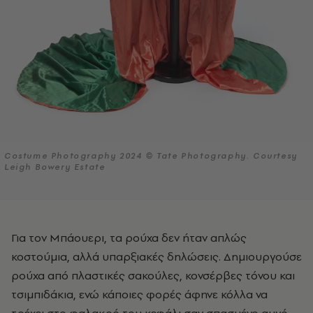
Costume Photography 2024 © Tate Photography. Courtesy
Leigh Bowery Estate
Για τον Μπάουερι, τα ρούχα δεν ήταν απλώς
κοστούμια, αλλά υπαρξιακές δηλώσεις. Δημιουργούσε
ρούχα από πλαστικές σακούλες, κονσέρβες τόνου και
τσιμπιδάκια, ενώ κάποιες φορές άφηνε κόλλα να
τρέχει στο φαλακρό του κεφάλι σαν σπασμένο αυγό.