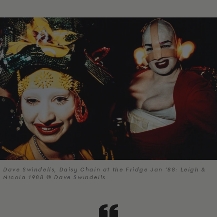
Dave Swindells, Daisy Chain at the Fridge Jan '88: Leigh &
Nicola 1988 © Dave Swindells