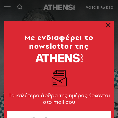
VOICE RADIO
Mε ενδιαφέρει το
newsletter της
Tα καλύτερα άρθρα της ημέρας έρχονται
στο mail σου