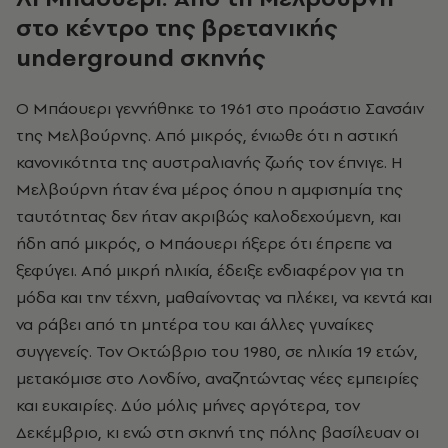
στο κέντρο της βρετανικής
underground
σκηνής
Ο Μπάουερι γεννήθηκε το 1961 στο προάστιο Σανσάιν
της Μελβούρνης. Από μικρός, ένιωθε ότι η αστική
κανονικότητα της αυστραλιανής ζωής τον έπνιγε. Η
Μελβούρνη ήταν ένα μέρος όπου η αμφισημία της
ταυτότητας δεν ήταν ακριβώς καλοδεχούμενη, και
ήδη από μικρός, ο Μπάουερι ήξερε ότι έπρεπε να
ξεφύγει. Από μικρή ηλικία, έδειξε ενδιαφέρον για τη
μόδα και την τέχνη, μαθαίνοντας να πλέκει, να κεντά και
να ράβει από τη μητέρα του και άλλες γυναίκες
συγγενείς. Τον Οκτώβριο του 1980, σε ηλικία 19 ετών,
μετακόμισε στο Λονδίνο, αναζητώντας νέες εμπειρίες
και ευκαιρίες. Δύο μόλις μήνες αργότερα, τον
Δεκέμβριο, κι ενώ στη σκηνή της πόλης βασίλευαν οι