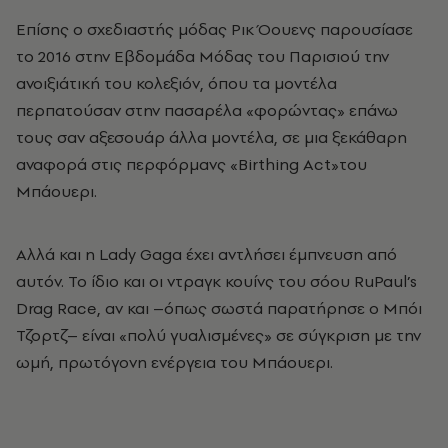
Επίσης ο σχεδιαστής μόδας Ρικ Όουενς παρουσίασε
το 2016 στην Εβδομάδα Μόδας του Παρισιού την
ανοιξιάτική του κολεξιόν, όπου τα μοντέλα
περπατούσαν στην πασαρέλα «φορώντας» επάνω
τους σαν αξεσουάρ άλλα μοντέλα, σε μια ξεκάθαρη
αναφορά στις περφόρμανς «Birthing Act»του
Μπάουερι.
Αλλά και η Lady Gaga έχει αντλήσει έμπνευση από
αυτόν. Το ίδιο και οι ντραγκ κουίνς του σόου RuPaul’s
Drag Race, αν και –όπως σωστά παρατήρησε ο Μπόι
Τζορτζ– είναι «πολύ γυαλισμένες» σε σύγκριση με την
ωμή, πρωτόγονη ενέργεια του Μπάουερι.