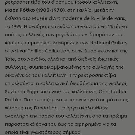
ρετροσπεκτίβα
του
διάσημου
Ρώσου
καλλιτέχνη
,
Μαρκ Ρόθκο
(1903-1970)
,
στη
Γαλλία
,
μετά
την
έκθεση
στο
Musée d’Art moderne de la Ville de Paris,
το
1999.
Η αναδρομική έκθεση συγκεντρώνει 115 έργα
από τις συλλογές των μεγαλύτερων ιδρυμάτων του
κόσμου, συμπεριλαμβανομένων των National Gallery
of Art και Phillips Collection, στην Ουάσιγκτον και της
Tate, στο Λονδίνο, αλλά και από διεθνείς ιδιωτικές
συλλογές, συμπεριλαμβανομένης της συλλογής της
οικογένειας του καλλιτέχνη. Την ρεκτροσπεκτίβα
επιμελούνται η καλλιτεχνική διευθύντρια της γκαλερί,
Suzanne Pagé και ο γιος του καλλιτέχνη, Christopher
Rothko. Παρουσιαζόμενα με χρονολογική σειρά στους
χώρους της Fondation, τα έργα ακολουθούν
ολόκληρη την πορεία του καλλιτέχνη, από τα πρώιμα
παραστατικά έργα του έως τα αφηρημένα για τα
οποία είναι γνωστότερος σήμερα.