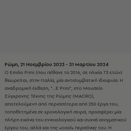
Ρώμη, 21 Νοεμβρίου 2023 - 31 Μαρτίου 2024
Ο
Emilio
Prini
(που πέθανε το 2016, σε ηλικία 73 ετών)
θεωρείται, στην Ιταλία, μία αντισυμβατική ιδιοφυία. Η
αναδρομική έκθεση, “…
E
Prini”
, στο Μουσείο
Σύγχρονης Τέχνης της Ρώμης (MACRO),
αποτελούμενη από περισσότερα από 250 έργα του,
τοποθετημένα σε χρονολογική σειρά, προσφέρει μία
πλήρη εικόνα του εννοιολογικού και συχνά αινιγματικού
έργου του, αλλά και της «
cool
» περσόνας του. Η