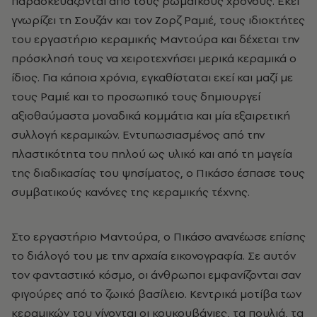
παρασκευάζονται από τους ρωμαϊκούς χρόνους. Εκεί
γνωρίζει τη Σουζάν και τον Ζορζ Ραμιέ, τους ιδιοκτήτες
του εργαστήριο κεραμικής Μαντούρα και δέχεται την
πρόσκλησή τους να χειροτεχνήσει μερικά κεραμικά ο
ίδιος. Για κάποια χρόνια, εγκαθίσταται εκεί και μαζί με
τους Ραμιέ και το προσωπικό τους δημιουργεί
αξιοθαύμαστα μοναδικά κομμάτια και μία εξαιρετική
συλλογή κεραμικών. Εντυπωσιασμένος από την
πλαστικότητα του πηλού ως υλικό και από τη μαγεία
της διαδικασίας του ψησίματος, ο Πικάσο έσπασε τους
συμβατικούς κανόνες της κεραμικής τέχνης.
Στο εργαστήριο Μαντούρα, ο Πικάσο ανανέωσε επίσης
το διάλογό του με την αρχαία εικονογραφία. Σε αυτόν
τον φανταστικό κόσμο, οι άνθρωποι εμφανίζονται σαν
φιγούρες από το ζωικό βασίλειο. Κεντρικά μοτίβα των
κεραμικών του γίνονται οι κουκουβάγιες, τα πουλιά, τα