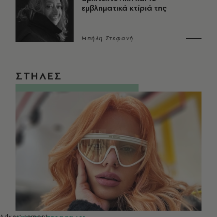
εμβληματικά κτίριά της
Μπήλη Στεφανή
ΣΤΗΛΕΣ