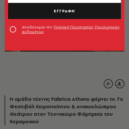
ΕΓΓΡΑΦΗ
Αποδέχομαι την
Πολιτική Προστασίας Προσωπικών
Δεδομένων
Η ομάδα τέχνης Fabrica Athens φέρνει το 7ο
Φεστιβάλ Χειροποίητου & Ανακυκλώσιμου
Θεάτρου στον Τεχνοχώρο Φάμπρικα του
Κεραμεικού