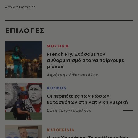
EΠΙΛΟΓΈΣ
ΜΟΥΣΙΚΗ
French Fry: «Χάσαμε τον
αυθορμητισμό στο να παίρνουμε
ρίσκα»
Δημήτρης Αθανασιάδης
ΚΟΣΜΟΣ
Οι περιπέτειες των Ρώσων
κατασκόπων στη Λατινική Αμερική
Σώτη Τριανταφύλλου
ΚΑΤΟΙΚΙΔΙΑ
Νίκος Χρυσάκης: Το πρόβλημα δεν