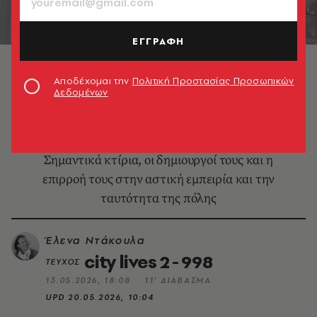
ΕΓΓΡΑΦΗ
Μουσείο Ακρόπολης
Αποδέχομαι την
Πολιτική Προστασίας Προσωπικών
Δεδομένων
DESIGN & ΑΡΧΙΤΕΚΤΟΝΙΚΗ
Η Αθήνα των αρχιτεκτόνων
Σημαντικά κτίρια, οι δημιουργοί τους και η
επιρροή τους στην αστική εμπειρία και την
ταυτότητα της πόλης
Έλενα Ντάκουλα
city lives 2 - 998
ΤΕΥΧΟΣ
13.05.2026, 18:08
11’ ΔΙΑΒΑΣΜΑ
UPD
20.05.2026, 10:04