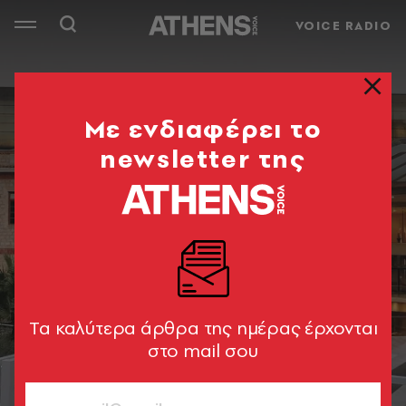
VOICE RADIO
Mε ενδιαφέρει το
newsletter της
Tα καλύτερα άρθρα της ημέρας έρχονται
στο mail σου