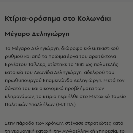
Κτίρια-ορόσημα στο Κολωνάκι
Μέγαρο Δεληγιώργη
Το Μέγαρο Δεληγιώργη, διώροφο εκλεκτικιστικού
ρυθμού και από τα πρώιμα έργα του αρχιτέκτονα
Ερνέστου Τσίλλερ, χτίστηκε το 1882 ως πολυτελής
κατοικία του Λεωνίδα Δεληγιώργη, αδελφού του
πρωθυπουργού Επαμεινώνδα Δεληγιώργη. Μετά τον
θάνατό του και οικονομικά προβλήματα των
κληρονόμων, το κτίριο περιήλθε στο Μετοχικό Ταμείο
Πολιτικών Υπαλλήλων (Μ.Τ.Π.Υ.).
Στην πάροδο των χρόνων, στέγασε στρατιώτες κατά
τη γερμανική κατοχή, την Αγγλοελληνική Υπηρεσία, το