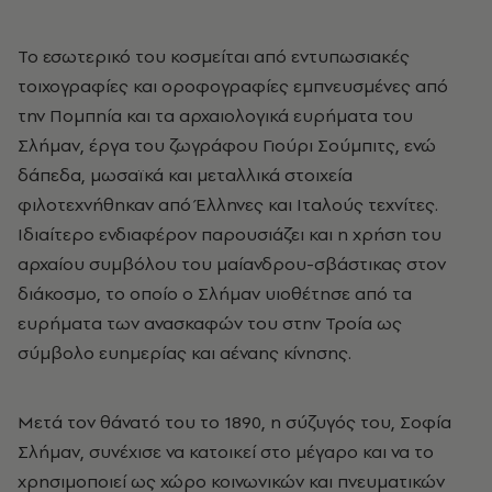
Το εσωτερικό του κοσμείται από εντυπωσιακές
τοιχογραφίες και οροφογραφίες εμπνευσμένες από
την Πομπηία και τα αρχαιολογικά ευρήματα του
Σλήμαν, έργα του ζωγράφου Γιούρι Σούμπιτς, ενώ
δάπεδα, μωσαϊκά και μεταλλικά στοιχεία
φιλοτεχνήθηκαν από Έλληνες και Ιταλούς τεχνίτες.
Ιδιαίτερο ενδιαφέρον παρουσιάζει και η χρήση του
αρχαίου συμβόλου του μαίανδρου-σβάστικας στον
διάκοσμο, το οποίο ο Σλήμαν υιοθέτησε από τα
ευρήματα των ανασκαφών του στην Τροία ως
σύμβολο ευημερίας και αέναης κίνησης.
Μετά τον θάνατό του το 1890, η σύζυγός του, Σοφία
Σλήμαν, συνέχισε να κατοικεί στο μέγαρο και να το
χρησιμοποιεί ως χώρο κοινωνικών και πνευματικών